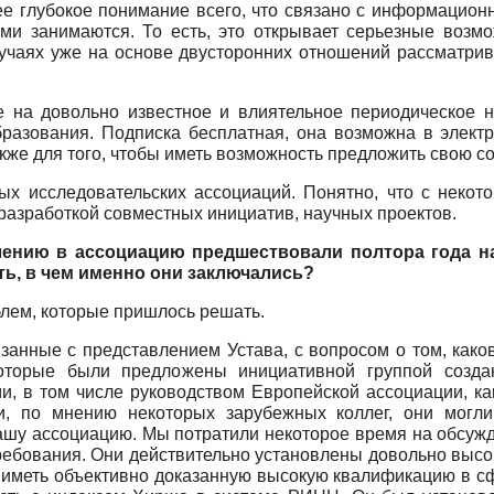
е глубокое понимание всего, что связано с информацион
ими занимаются. То есть, это открывает серьезные возм
учаях уже на основе двусторонних отношений рассматрив
ске на довольно известное и влиятельное периодическое 
разования. Подписка бесплатная, она возможна в электр
 также для того, чтобы иметь возможность предложить свою 
ых исследовательских ассоциаций. Понятно, что с некот
разработкой совместных инициатив, научных проектов.
лению в ассоциацию предшествовали полтора года на
ь, в чем именно они заключались?
блем, которые пришлось решать.
анные с представлением Устава, с вопросом о том, каков
которые были предложены инициативной группой созд
, в том числе руководством Европейской ассоциации, как
ми, по мнению некоторых зарубежных коллег, они мог
ашу ассоциацию. Мы потратили некоторое время на обсужд
ребования. Они действительно установлены довольно высок
 иметь объективно доказанную высокую квалификацию в с