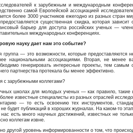
следователей к зарубежным и международным конферен
едственно самой Европейской ассоциацией исследовател
ается более 3000 участников ежегодно из разных стран ми
редоставляется существенная скидка, которая зависит 
нсовый барьер для доступа российских ученых — член
дставительных международных конференциях.
ровую науку дает нам это событие?
я группа — это возможности, которые предоставляются н
нее национальными ассоциациями. Вторая, не менее 
бходимо генерировать интересные проекты, тем самым с
шнего партнерства протекала бы менее эффективно.
ия с зарубежными коллегами?
учных школах для молодых ученых — как правило, такие
иболее известные специалисты из разных отраслей исследо
ентарию — то есть освоению тех инструментов, станда
х не будет публикаций в хороших журналах. На каком-то эт
нас есть много научных достижений, известных не только
сно коллегам извне.
льно другой уровень информированности о том, что происх