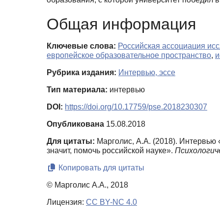
Общая информация
Ключевые слова:
Российская ассоциация ис
европейское образовательное пространство
,
и
Рубрика издания:
Интервью, эссе
Тип материала:
интервью
DOI:
https://doi.org/10.17759/pse.2018230307
Опубликована
15.08.2018
Для цитаты:
Марголис, А.А. (2018). Интервь
значит, помочь российской науке».
Психологиче
Копировать для цитаты
© Марголис А.А., 2018
Лицензия:
CC BY-NC 4.0