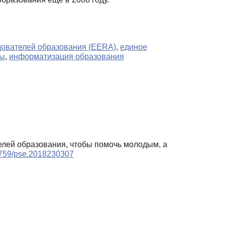
дователей образования (EERA)
,
единое
лы
,
информатизация образования
елей образования, чтобы помочь молодым, а
17759/pse.2018230307