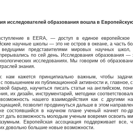
ация исследователей образования вошла в Европейску
ступление в EERA, — доступ в единое европейское о
ские научные школы — это не остров в океане, а часть бо
 ведущими представителями мировых научных школ, 
прерывались по сей день. Исследования образования — э
сихологических исследованиях. Мы говорим об образовани
траслей знания.
я: нам кажется принципиально важным, чтобы задач
с повышением их публикационной активности и, главное, с
овой барьер, научиться писать статьи на английском, пон
ия, их дизайн, инструментарий, методики соответствова
о возможность нашего взаимодействия как с другими н
социацией, позволит продвинуться дальше в этом направлен
е состоявшийся в научном плане ученый начнет по-др
 вот дать возможность молодым ученым вовремя освоить м
азумным. Европейская ассоциация поддерживает все, 
них довольно большие новые возможности.