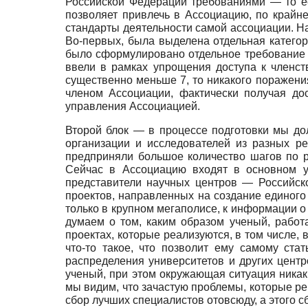
Российской Федерации требованиями — то ес
позволяет привлечь в Ассоциацию, по крайн
стандарты деятельности самой ассоциации. На
Во-первых, была выделена отдельная категор
было сформулировано отдельное требование 
ввели в рамках упрощения доступа к членс
существенно меньше 7, то никакого поражен
членом Ассоциации, фактически получая до
управления Ассоциацией.
Второй блок — в процессе подготовки мы до
организации и исследователей из разных р
предприняли большое количество шагов по р
Сейчас в Ассоциацию входят в основном у
представители научных центров — Российск
проектов, направленных на создание единого
только в крупном мегаполисе, к информации о 
думаем о том, каким образом ученый, работ
проектах, которые реализуются, в том числе, 
что-то такое, что позволит ему самому ста
распределения университетов и других цент
ученый, при этом окружающая ситуация никаки
мы видим, что зачастую проблемы, которые р
сбор лучших специалистов отовсюду, а этого с