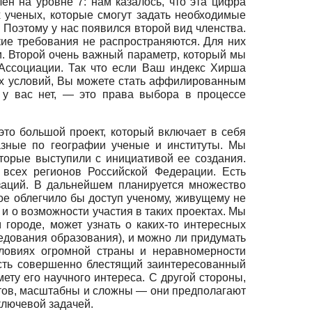
н на уровне 7: нам казалось, что эта цифра
 ученых, которые смогут задать необходимые
 Поэтому у нас появился второй вид членства.
кие требования не распространяются. Для них
. Второй очень важный параметр, который мы
Ассоциации. Так что если Ваш индекс Хирша
ых условий, Вы можете стать аффилированным
 у вас нет, — это права выбора в процессе
то большой проект, который включает в себя
азные по географии ученые и институты. Мы
торые выступили с инициативой ее создания.
всех регионов Российской Федерации. Есть
заций. В дальнейшем планируется множество
ое облегчило бы доступ ученому, живущему не
 и о возможности участия в таких проектах. Мы
городе, может узнать о каких-то интересных
следования образования), и можно ли придумать
условиях огромной страны и неравномерности
есть совершенно блестящий заинтересованный
ету его научного интереса. С другой стороны,
етов, масштабны и сложны — они предполагают
 ключевой задачей.