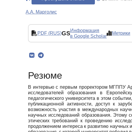
А.А. Марголис
Информация
GS
PDF (RUS)
Метрики
в Google Scholar
Резюме
В интервью с первым проректором МГППУ Ар
исследователей образования в Европейск
педагогического университета в этом событи
публикационной активности, доступ к зар
возможность участия в международных науч
научных исследований образования. Этому 
этических требований к проведению исслед
продолжением интереса к развитию научных и
образования, с которой университет победил в