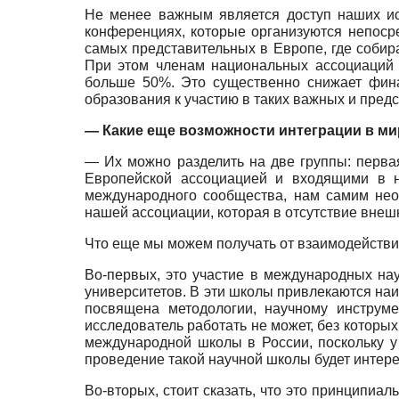
Не менее важным является доступ наших ис
конференциях, которые организуются непоср
самых представительных в Европе, где собир
При этом членам национальных ассоциаций п
больше 50%. Это существенно снижает фина
образования к участию в таких важных и пре
— Какие еще возможности интеграции в ми
— Их можно разделить на две группы: перва
Европейской ассоциацией и входящими в 
международного сообщества, нам самим нео
нашей ассоциации, которая в отсутствие вне
Что еще мы можем получать от взаимодейств
Во-первых, это участие в международных на
университетов. В эти школы привлекаются на
посвящена методологии, научному инструм
исследователь работать не может, без которы
международной школы в России, поскольку у 
проведение такой научной школы будет интере
Во-вторых, стоит сказать, что это принципиа