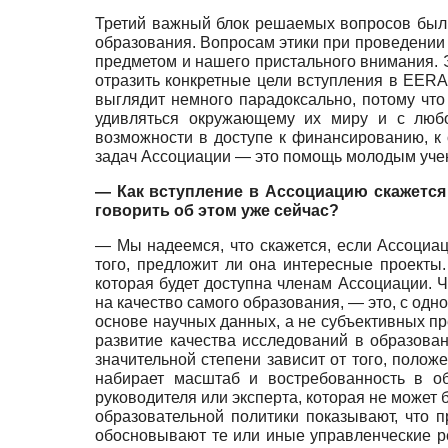
Третий важный блок решаемых вопросов был с
образования. Вопросам этики при проведении
предметом и нашего пристального внимания. 
отразить конкретные цели вступления в EERA
выглядит немного парадоксально, потому чт
удивляться окружающему их миру и с любо
возможности в доступе к финансированию, к
задач Ассоциации — это помощь молодым учен
— Как вступление в Ассоциацию скажется
говорить об этом уже сейчас?
— Мы надеемся, что скажется, если Ассоциац
того, предложит ли она интересные проекты
которая будет доступна членам Ассоциации. Ч
на качество самого образования, — это, с одн
основе научных данных, а не субъективных пре
развитие качества исследований в образова
значительной степени зависит от того, поло
набирает масштаб и востребованность в об
руководителя или эксперта, которая не може
образовательной политики показывают, что 
обосновывают те или иные управленческие р