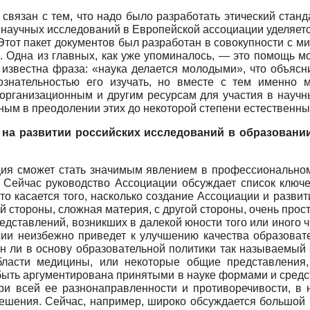
вязан с тем, что надо было разработать этический стан
 научных исследований в Европейской ассоциации уделяетс
Этот пакет документов был разработан в совокупности с м
. Одна из главных, как уже упоминалось, — это помощь 
о известна фраза: «наука делается молодыми», что объяс
знательностью его изучать, но вместе с тем именно
 организационным и другим ресурсам для участия в научн
ым в преодолении этих до некоторой степени естественны
 на развитии российских исследований в образовани
ия сможет стать значимым явлением в профессиональном 
. Сейчас руководство Ассоциации обсуждает список ключе
то касается того, насколько создание Ассоциации и разв
ой стороны, сложная материя, с другой стороны, очень прос
дставлений, возникших в далекой юности того или иного ч
нии неизбежно приведет к улучшению качества образовате
жен ли в основу образовательной политики так называемый
ласти медицины, или некоторые общие представления,
т быть аргументирована принятыми в науке формами и сред
при всей ее разнонаправленности и противоречивости, в 
ешения. Сейчас, например, широко обсуждается большой 