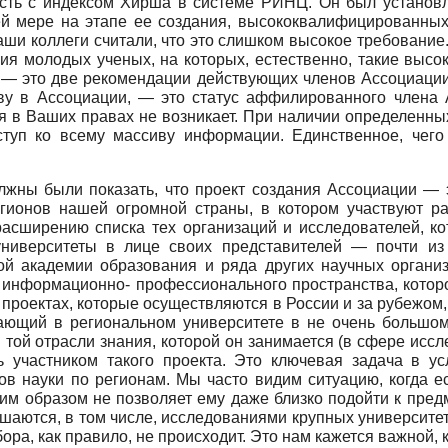
ть с индексом Хирша в системе РИНЦ. Он был установле
ей мере на этапе ее создания, высококвалифицированных
ши коллеги считали, что это слишком высокое требование.
ия молодых ученых, на которых, естественно, такие высо
— это две рекомендации действующих членов Ассоциации
тву в Ассоциации, — это статус аффилированного члена 
ия в Ваших правах не возникает. При наличии определенн
ступ ко всему массиву информации. Единственное, чего
лжны были показать, что проект создания Ассоциации — э
егионов нашей огромной страны, в котором участвуют р
асширению списка тех организаций и исследователей, ко
ниверситеты в лице своих представителей — почти из 
ой академии образования и ряда других научных органи
 информационно- профессионального пространства, котор
проектах, которые осуществляются в России и за рубежом,
ающий в региональном университете в не очень большом 
в той отрасли знания, которой он занимается (в сфере ис
ть участником такого проекта. Это ключевая задача в 
ров науки по регионам. Мы часто видим ситуацию, когда 
м образом не позволяет ему даже близко подойти к предм
ешаются, в том числе, исследованиями крупных университ
бора, как правило, не происходит. Это нам кажется важной,