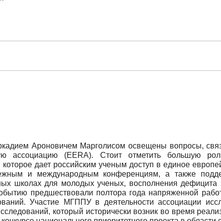
кадием Ароновичем Марголисом освещены вопросы, связ
ую ассоциацию (EERA). Стоит отметить большую роль 
и, которое дает российским ученым доступ в единое европ
убежным и международным конференциям, а также подде
ных школах для молодых ученых, восполнения дефицита 
событию предшествовали полтора года напряженной работ
ований. Участие МГППУ в деятельности ассоциации исс
сследований, который исторически возник во время реал
 конкурсе национального приоритетного проекта в области 