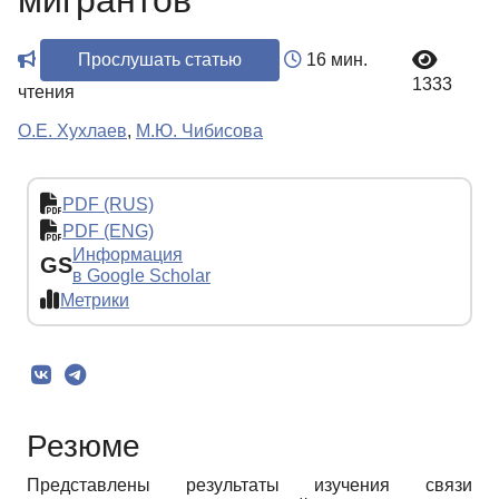
мигрантов
Прослушать статью
16 мин.
1333
чтения
О.Е. Хухлаев
,
М.Ю. Чибисова
PDF (RUS)
PDF (ENG)
Информация
GS
в Google Scholar
Метрики
Резюме
Представлены результаты изучения связи