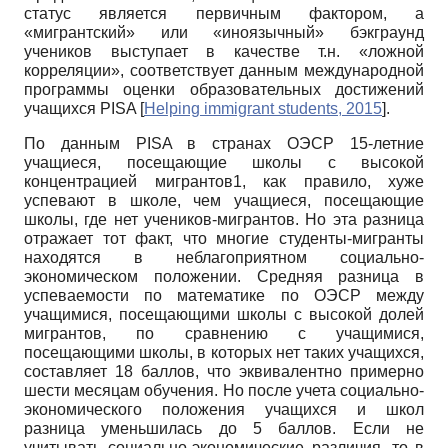
статус является первичным фактором, а
«мигрантский» или «иноязычный» бэкграунд
учеников выступает в качестве т.н. «ложной
корреляции», соответствует данным международной
программы оценки образовательных достижений
учащихся PISA
[
Helping immigrant students, 2015
]
.
По данным PISA в странах ОЭСР 15-летние
учащиеся, посещающие школы с высокой
концентрацией мигрантов1, как правило, хуже
успевают в школе, чем учащиеся, посещающие
школы, где нет учеников-мигрантов. Но эта разница
отражает тот факт, что многие студенты-мигранты
находятся в неблагоприятном социально-
экономическом положении. Средняя разница в
успеваемости по математике по ОЭСР между
учащимися, посещающими школы с высокой долей
мигрантов, по сравнению с учащимися,
посещающими школы, в которых нет таких учащихся,
составляет 18 баллов, что эквивалентно примерно
шести месяцам обучения. Но после учета социально-
экономического положения учащихся и школ
разница уменьшилась до 5 баллов. Если не
учитывать социально-экономические различия, то в