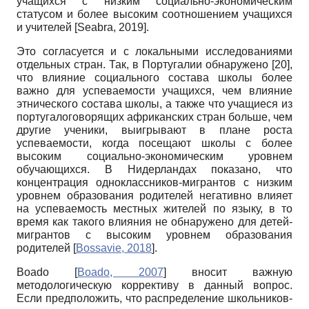
учащихся с низким социально-экономическим
статусом и более высоким соотношением учащихся
и учителей
[
Seabra, 2019
]
.
Это согласуется и с локальными исследованиями
отдельных стран. Так, в Португалии обнаружено
[20]
,
что влияние социального состава школы более
важно для успеваемости учащихся, чем влияние
этнического состава школы, а также что учащиеся из
португалоговорящих африканских стран больше, чем
другие ученики, выигрывают в плане роста
успеваемости, когда посещают школы с более
высоким социально-экономическим уровнем
обучающихся. В Нидерландах показано, что
концентрация одноклассников-мигрантов с низким
уровнем образования родителей негативно влияет
на успеваемость местных жителей по языку, в то
время как такого влияния не обнаружено для детей-
мигрантов с высоким уровнем образования
родителей
[
Bossavie, 2018
]
.
Boado
[
Boado, 2007
]
вносит важную
методологическую коррективу в данный вопрос.
Если предположить, что распределение школьников-