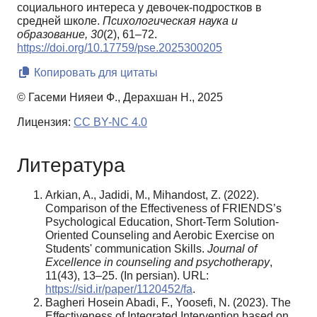
социального интереса у девочек-подростков в
средней школе.
Психологическая наука и
образование,
30
(2), 61–72.
https://doi.org/10.17759/pse.2025300205
Копировать для цитаты
© Гасеми Нияеи Ф., Дерахшан Н., 2025
Лицензия:
CC BY-NC 4.0
Литература
Arkian, A., Jadidi, M., Mihandost, Z. (2022).
Comparison of the Effectiveness of FRIENDS’s
Psychological Education, Short-Term Solution-
Oriented Counseling and Aerobic Exercise on
Students' communication Skills.
Journal of
Excellence in counseling and psychotherapy
,
11(43), 13–25. (In persian). URL:
https://sid.ir/paper/1120452/fa
.
Bagheri Hosein Abadi, F., Yoosefi, N. (2023). The
Effectiveness of Integrated Intervention based on