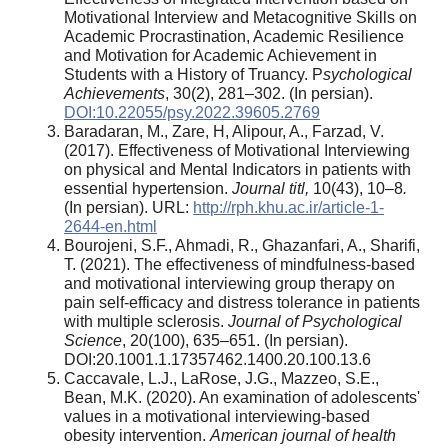
Motivational Interview and Metacognitive Skills on
Academic Procrastination, Academic Resilience
and Motivation for Academic Achievement in
Students with a History of Truancy. P
sychological
Achievements
, 30(2), 281–302. (In persian).
DOI:10.22055/psy.2022.39605.2769
Baradaran, M., Zare, H, Alipour, A., Farzad, V.
(2017). Effectiveness of Motivational Interviewing
on physical and Mental Indicators in patients with
essential hypertension.
Journal titl,
10(43), 10–8
.
(In persian). URL:
http://rph.khu.ac.ir/article-1-
2644-en.html
Bourojeni, S.F., Ahmadi, R., Ghazanfari, A., Sharifi,
T. (2021). The effectiveness of mindfulness-based
and motivational interviewing group therapy on
pain self-efficacy and distress tolerance in patients
with multiple sclerosis.
Journal of Psychological
Science
, 20(100), 635–651. (In persian).
DOI:20.1001.1.17357462.1400.20.100.13.6
Caccavale, L.J., LaRose, J.G., Mazzeo, S.E.,
Bean, M.K. (2020). An examination of adolescents'
values in a motivational interviewing-based
obesity intervention.
American journal of health