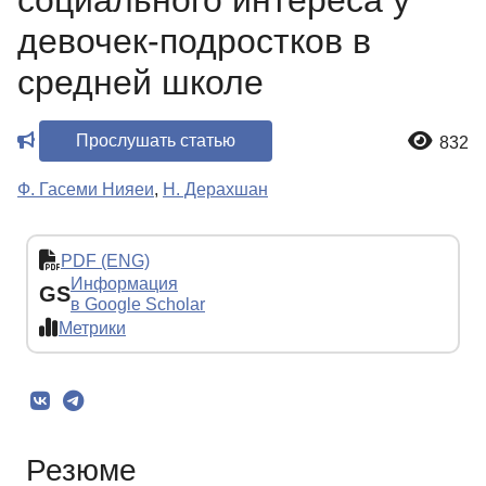
социального интереса у
девочек-подростков в
средней школе
Прослушать статью
832
Ф. Гасеми Нияеи
,
Н. Дерахшан
PDF (ENG)
Информация
GS
в Google Scholar
Метрики
Резюме