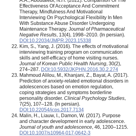
A.A., Aboutalebi, N.H. (2022). Comparison Of The
Effectiveness Of Acceptance And Commitment
Therapy, Mindfulness And Motivational
Interviewing On Psychological Flexibility In Men
With Substance Abuse Disorder Undergoing
Maintenance Therapy. J
ournal of Pharmaceutical
Negative Results
, 13(4), 1998–2010. (In persian).
DOI:10.22034/JMPR.2023.15338
Kim, S., Yang, J. (2016). The effects of motivational
interviewing training program on communication
skills and self-efficacy of home visiting nurses.
Journal of Korean Public Health Nursing
, 30(2),
274–287.
DOI:10.5932/JKPHN.2016.30.2.274
Mahmoud Alilou, M., Khanjani, Z., Bayat, A. (2017).
Prediction of anxiety-related emotional disorders in
adolescences based on emotion regulation,
coping strategies and symptoms borderline
personality disorder.
Clinical Psychology Studies
,
7(25), 107–128. (In persian).
DOI:10.22054/jcps.2017.7134
Malin, H., Liauw, I., Damon, W. (2017). Purpose
and character development in early adolescence.
Journal of youth and adolescence
, 46, 1200–1215.
DOI:10.1007/s10964-017-0642-3