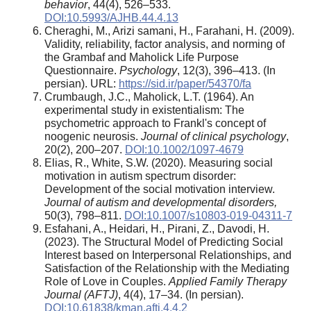
behavior
, 44(4), 526–533.
DOI:10.5993/AJHB.44.4.13
Cheraghi, M., Arizi samani, H., Farahani, H. (2009).
Validity, reliability, factor analysis, and norming of
the Grambaf and Maholick Life Purpose
Questionnaire.
Psychology
, 12(3), 396–413. (In
persian). URL:
https://sid.ir/paper/54370/fa
Crumbaugh, J.C., Maholick, L.T. (1964). An
experimental study in existentialism: The
psychometric approach to Frankl's concept of
noogenic neurosis.
Journal of clinical psychology
,
20(2), 200–207.
DOI:10.1002/1097-4679
Elias, R., White, S.W. (2020). Measuring social
motivation in autism spectrum disorder:
Development of the social motivation interview.
Journal of autism and developmental disorders,
50(3), 798–811.
DOI:10.1007/s10803-019-04311-7
Esfahani, A., Heidari, H., Pirani, Z., Davodi, H.
(2023). The Structural Model of Predicting Social
Interest based on Interpersonal Relationships, and
Satisfaction of the Relationship with the Mediating
Role of Love in Couples.
Applied Family Therapy
Journal (AFTJ)
, 4(4), 17–34. (In persian).
DOI:10.61838/kman.aftj.4.4.2