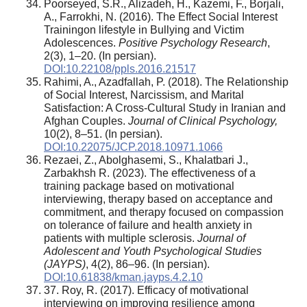
Poorseyed, S.R., Alizadeh, H., Kazemi, F., Borjali,
A., Farrokhi, N. (2016). The Effect Social Interest
Trainingon lifestyle in Bullying and Victim
Adolescences.
Positive Psychology Research
,
2(3), 1–20. (In persian).
DOI:10.22108/ppls.2016.21517
Rahimi, A., Azadfallah, P. (2018). The Relationship
of Social Interest, Narcissism, and Marital
Satisfaction: A Cross-Cultural Study in Iranian and
Afghan Couples.
Journal of Clinical Psychology,
10(2), 8–51. (In persian).
DOI:10.22075/JCP.2018.10971.1066
Rezaei, Z., Abolghasemi, S., Khalatbari J.,
Zarbakhsh R. (2023). The effectiveness of a
training package based on motivational
interviewing, therapy based on acceptance and
commitment, and therapy focused on compassion
on tolerance of failure and health anxiety in
patients with multiple sclerosis.
Journal of
Adolescent and Youth Psychological Studies
(JAYPS)
, 4(2), 86–96. (In persian).
DOI:10.61838/kman.jayps.4.2.10
37. Roy, R. (2017). Efficacy of motivational
interviewing on improving resilience among