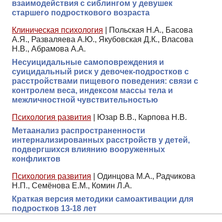
взаимодействия с сиблингом у девушек
старшего подросткового возраста
Клиническая психология
|
Польская Н.А., Басова
А.Я., Разваляева А.Ю., Якубовская Д.К., Власова
Н.В., Абрамова А.А.
Несуицидальные самоповреждения и
суицидальный риск у девочек-подростков с
расстройствами пищевого поведения: связи с
контролем веса, индексом массы тела и
межличностной чувствительностью
Психология развития
|
Юзар В.В., Карпова Н.В.
Метаанализ распространенности
интернализированных расстройств у детей,
подвергшихся влиянию вооруженных
конфликтов
Психология развития
|
Одинцова М.А., Радчикова
Н.П., Семёнова Е.М., Комин Л.А.
Краткая версия методики самоактивации для
подростков 13-18 лет