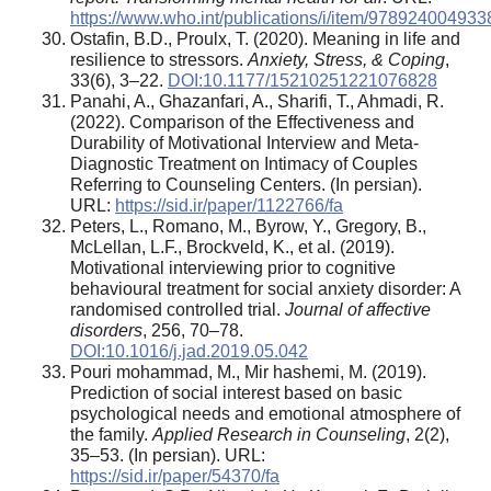
https://www.who.int/publications/i/item/978924004933
Ostafin, B.D., Proulx, T. (2020). Meaning in life and
resilience to stressors.
Anxiety, Stress, & Coping
,
33(6), 3–22.
DOI:10.1177/15210251221076828
Panahi, A., Ghazanfari, A., Sharifi, T., Ahmadi, R.
(2022). Comparison of the Effectiveness and
Durability of Motivational Interview and Meta-
Diagnostic Treatment on Intimacy of Couples
Referring to Counseling Centers. (In persian).
URL:
https://sid.ir/paper/1122766/fa
Peters, L., Romano, M., Byrow, Y., Gregory, B.,
McLellan, L.F., Brockveld, K., et al. (2019).
Motivational interviewing prior to cognitive
behavioural treatment for social anxiety disorder: A
randomised controlled trial.
Journal of affective
disorders
, 256, 70–78.
DOI:10.1016/j.jad.2019.05.042
Pouri mohammad, M., Mir hashemi, M. (2019).
Prediction of social interest based on basic
psychological needs and emotional atmosphere of
the family.
Applied Research in Counseling
, 2(2),
35–53. (In persian). URL:
https://sid.ir/paper/54370/fa