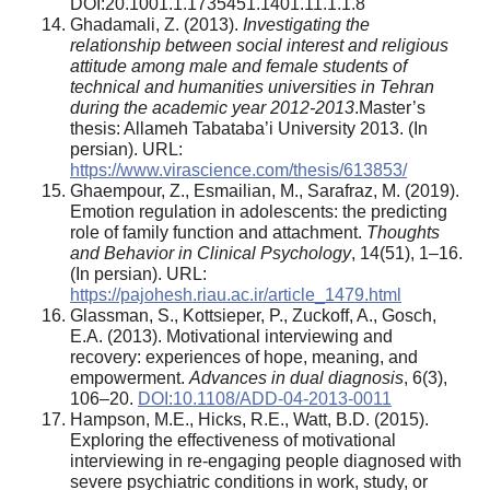
DOI:20.1001.1.1735451.1401.11.1.1.8
Ghadamali, Z. (2013).
Investigating the
relationship between social interest and religious
attitude among male and female students of
technical and humanities universities in Tehran
during the academic year 2012-2013
.Master’s
thesis: Allameh Tabataba’i University 2013. (In
persian). URL:
https://www.virascience.com/thesis/613853/
Ghaempour, Z., Esmailian, M., Sarafraz, M. (2019).
Emotion regulation in adolescents: the predicting
role of family function and attachment.
Thoughts
and Behavior in Clinical Psychology
, 14(51), 1–16.
(In persian). URL:
https://pajohesh.riau.ac.ir/article_1479.html
Glassman, S., Kottsieper, P., Zuckoff, A., Gosch,
E.A. (2013). Motivational interviewing and
recovery: experiences of hope, meaning, and
empowerment.
Advances in dual diagnosis
, 6(3),
106–20.
DOI:10.1108/ADD-04-2013-0011
Hampson, M.E., Hicks, R.E., Watt, B.D. (2015).
Exploring the effectiveness of motivational
interviewing in re-engaging people diagnosed with
severe psychiatric conditions in work, study, or