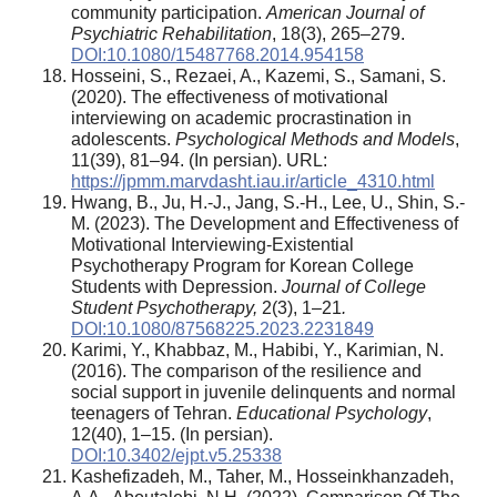
community participation.
American Journal of
Psychiatric Rehabilitation
, 18(3), 265–279.
DOI:10.1080/15487768.2014.954158
Hosseini, S., Rezaei, A., Kazemi, S., Samani, S.
(2020). The effectiveness of motivational
interviewing on academic procrastination in
adolescents.
Psychological Methods and Models
,
11(39), 81–94. (In persian). URL:
https://jpmm.marvdasht.iau.ir/article_4310.html
Hwang, B., Ju, H.-J., Jang, S.-H., Lee, U., Shin, S.-
M. (2023). The Development and Effectiveness of
Motivational Interviewing-Existential
Psychotherapy Program for Korean College
Students with Depression.
Journal of College
Student Psychotherapy,
2(3), 1–21
.
DOI:10.1080/87568225.2023.2231849
Karimi, Y., Khabbaz, M., Habibi, Y., Karimian, N.
(2016). The comparison of the resilience and
social support in juvenile delinquents and normal
teenagers of Tehran.
Educational Psychology
,
12(40), 1–15. (In persian).
DOI:10.3402/ejpt.v5.25338
Kashefizadeh, M., Taher, M., Hosseinkhanzadeh,