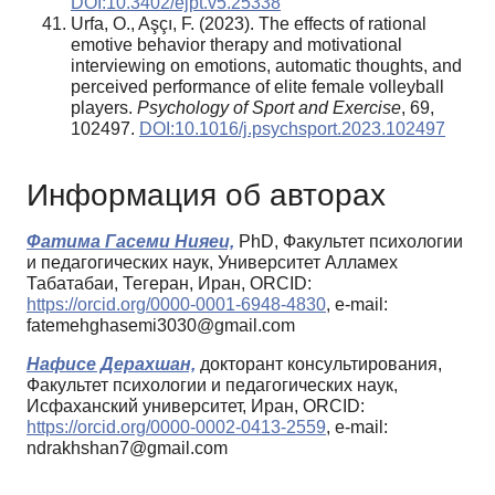
DOI:10.3402/ejpt.v5.25338
Urfa, O., Aşçı, F. (2023). The effects of rational
emotive behavior therapy and motivational
interviewing on emotions, automatic thoughts, and
perceived performance of elite female volleyball
players.
Psychology of Sport and Exercise
, 69,
102497.
DOI:10.1016/j.psychsport.2023.102497
Информация об авторах
Фатима Гасеми Нияеи,
PhD, Факультет психологии
и педагогических наук, Университет Алламех
Табатабаи, Тегеран, Иран, ORCID:
https://orcid.org/0000-0001-6948-4830
, e-mail:
fatemehghasemi3030@gmail.com
Нафисе Дерахшан,
докторант консультирования,
Факультет психологии и педагогических наук,
Исфаханский университет, Иран, ORCID:
https://orcid.org/0000-0002-0413-2559
, e-mail:
ndrakhshan7@gmail.com