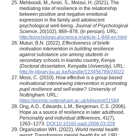
Mehboodi, M., Amiri, S., Molavi, H. (2021). The
mediating role of resilience in the relationship
between positive and negative emotional
expression in the family and adolescent
psychological well-being.
Journal of Psychological
Science
, 20(102), 869–878. (In persian). URL:
http://psychologicalscience.ir/article-1-949-en.html
Muturi, B.N. (2022).
Effectiveness of briefe
motivation intervention in building resilience
against substance use among students in
secondary schools in kiambu country, Kenya
(Doctoral dissertation, Kenyatta University).
URL:
http://ir-library.ku.ac.ke/handle/123456789/24022
Moss, C. (2010).
How effective is a group based
motivational interviewing intervention in promoting
pupil resilience and self-estee
? :
University of
Nottingham.
URL:
https://eprints.nottingham.ac.uk/id/eprint/11584
Ong, A.D., Edwards, L.M., Bergeman, C.S. (2006).
Hope as a source of resilience in later adulthood.
Personality and individual differences
, 41(7),
1263–1273.
DOI:10.1016/j.paid.2006.03.028
Organization WH. (2022).
World mental health
report: Transforming mental health for all
. URL: