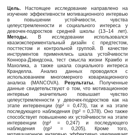
Цель.
Настоящее исследование направлено на
изучение эффективности мотивационного интервью
в повышении устойчивости, чувства
целеустремленности и социального интереса у
девочек-подростков средней школы (13–14 лет).
Методы.
В исследовании использовался
квазиэкспериментальный дизайн с предтестом,
посттестом и контрольной группой. В качестве
инструментов применялись шкала устойчивости
Коннора-Дэвидсона, тест смысла жизни Крамбо и
Махолика, а также шкала социального интереса
Кранделла. Анализ данных проводился с
использованием многомерного ковариационного
анализа (MANCOVA).
Результаты.
Полученные
данные свидетельствуют о том, что мотивационное
интервью значительно повышает чувство
целеустремленности у девочек-подростков как на
этапе интервенции (ηp² = 0,473), так и на этапе
последующего наблюдения (ηp² = 0,378). Оно также
способствует повышению их устойчивости на этапе
интервенции (ηp² = 0,247) и последующего
наблюдения (ηp² = 0,205). Кроме того,
мотивационное интервью эффективно увеличивает