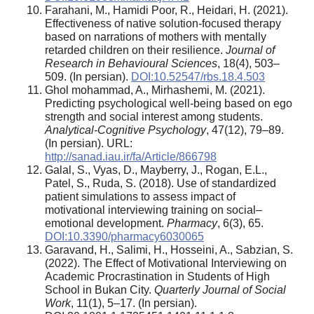
Farahani, M., Hamidi Poor, R., Heidari, H. (2021).
Effectiveness of native solution-focused therapy
based on narrations of mothers with mentally
retarded children on their resilience.
Journal of
Research in Behavioural Sciences
, 18(4), 503–
509. (In persian).
DOI:10.52547/rbs.18.4.503
Ghol mohammad, A., Mirhashemi, M. (2021).
Predicting psychological well-being based on ego
strength and social interest among students.
Analytical-Cognitive Psychology
, 47(12), 79–89.
(In persian). URL:
http://sanad.iau.ir/fa/Article/866798
Galal, S., Vyas, D., Mayberry, J., Rogan, E.L.,
Patel, S., Ruda, S. (2018). Use of standardized
patient simulations to assess impact of
motivational interviewing training on social–
emotional development.
Pharmacy
, 6(3), 65.
DOI:10.3390/pharmacy6030065
Garavand, H., Salimi, H., Hosseini, A., Sabzian, S.
(2022). The Effect of Motivational Interviewing on
Academic Procrastination in Students of High
School in Bukan City.
Quarterly Journal of Social
Work
, 11(1), 5–17. (In persian).