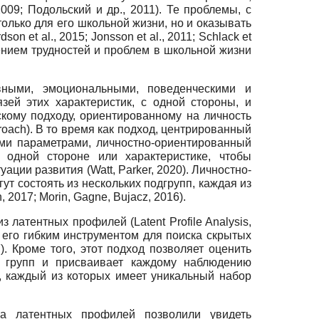
2009; Подольский и др., 2011). Те проблемы, с
олько для его школьной жизни, но и оказывать
rdson
et
al
., 2015;
Jonsson
et
al
., 2011;
Schlack
et
ением трудностей и проблем в школьной жизни
вными, эмоциональными, поведенческими и
ей этих характеристик, с одной стороны, и
скому подходу, ориентиров
a
нному на личность
roach
). В то время как подход, центрированный
ыми параметрами, личностно-ориентированный
 одной стороне или характеристике, чтобы
ции развития (Watt, Parker, 2020). Личностно-
ут состоять из нескольких подгрупп, каждая из
n
, 2017; Morin, Gagne, Bujacz, 2016).
 латентных профилей (Latent Profile Anal
ysis
,
т его гибким инструментом для поиска скрытых
7). Кроме того, этот подход позволяет оценить
о групп и присваивает каждому наблюдению
), каждый из которых имеет уникальный набор
за латентных профилей позволили увидеть