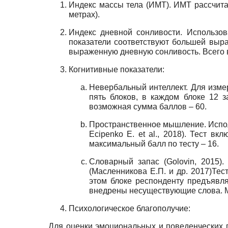
Индекс массы тела (ИМТ). ИМТ рассчитан
метрах).
Индекс дневной сонливости. Использов
показатели соответствуют большей выра
выраженную дневную сонливость. Всего 
Когнитивные показатели:
Невербальный интеллект. Для изме
пять блоков, в каждом блоке 12 
возможная сумма баллов – 60.
Пространственное мышление. Исполь
Ecipenko E.
e
t al., 2018). Тест в
максимальный балл по тесту – 16.
Словарный запас (Golovin, 2015).
(Масленникова Е.П. и др. 2017)Тес
этом блоке респонденту предъявля
внедрены несуществующие слова. М
Психологическое благополучие:
Для оценки эмоциональных и поведенческих п