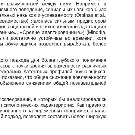
к и взаимосвязей между ними. Например, в
лемного поведения, социальных навыков было
ьных навыков и успеваемости (Orpinas et al.,
певаемостью) являлась сильным предиктором
ния социальной и психологической адаптации к
анные», «Средне адаптированные») (
Mindrila
,
ыли достаточно устойчивы во времени, хотя
пы обучающихся позволяет выработать более
кого подхода для более глубокого понимания
ассов с точки зрения выраженности различных
нескольких латентных профилей обучающихся,
м показано, что общее снижение вовлеченности
ь объяснено снижением общей познавательной
 исследований, в которых бы анализировались
сихологических характеристик. Как правило,
рированного на переменных (например, анализ
ый подход, позволяет составить более широкую