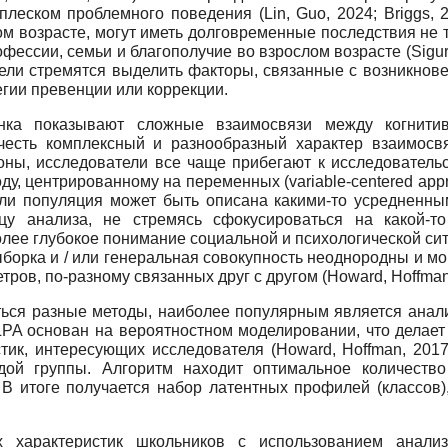
плеском проблемного поведения (
Lin
,
Guo
, 2024;
Briggs
, 
м возрасте, могут иметь долговременные последствия не т
фессии, семьи и благополучие во взрослом возрасте (
Sigu
тели стремятся выделить факторы, связанные с возникнов
гии превенции или коррекции.
енка показывают сложные взаимосвязи между когнити
честь комплексный и разнообразный характер взаимосвяз
оны, исследователи все чаще прибегают к исследователь
ходу, центрированному на переменных (
variable
-
centered
app
или популяция может быть описана какими-то усредненн
цу анализа, не стремясь сфокусироваться на какой-то
ее глубокое понимание социальной и психологической ситуа
орка и / или генеральная совокупность неоднородны и мог
ров, по-разному связанных друг с другом (
Howard
,
Hoffma
ься разные методы, наиболее популярным является анализ
. LPA основан на вероятностном моделировании, что делае
тик, интересующих исследователя (
Howard
,
Hoffman
, 201
дой группы. Алгоритм находит оптимальное количеств
 В итоге получается набор латентных профилей (классов
х характеристик школьников с использованием анали