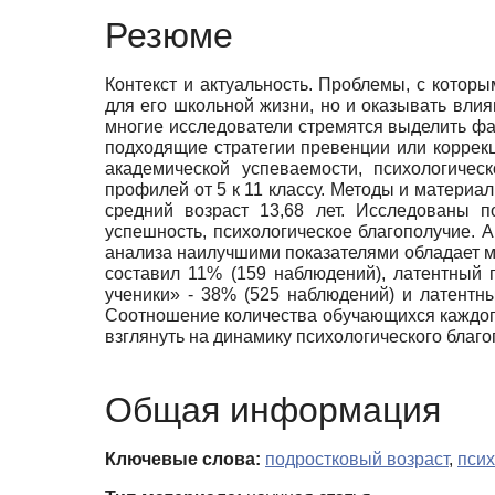
Резюме
Контекст и актуальность. Проблемы, с котор
для его школьной жизни, но и оказывать вли
многие исследователи стремятся выделить фа
подходящие стратегии превенции или коррекц
академической успеваемости, психологичес
профилей от 5 к 11 классу. Методы и материал
средний возраст 13,68 лет. Исследованы п
успешность, психологическое благополучие. 
анализа наилучшими показателями обладает м
составил 11% (159 наблюдений), латентный
ученики» - 38% (525 наблюдений) и латент
Соотношение количества обучающихся каждого
взглянуть на динамику психологического благо
Общая информация
Ключевые слова:
подростковый возраст
,
псих