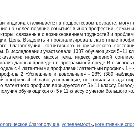
ыми индивид сталкивается в подростковом возрасте, могут
яние на более поздние события: выбор профессии, семьи и
кторы, связанные с возникновением трудностей и проблем
ии. Цель. Выделить и проанализировать латентные профи
кого благополучия, когнитивного и физического состоя
ы. В исследовании участвовали 1387 обучающихся 5–11 кла
оказатели: индекс массы тела, индекс дневной сонливос
Анализ данных проведён в программной среде R с использо
одель с 4 латентными профилями: латентный профиль 1 - 
 профиль 2 «Успешные и довольные» - 28% (389 наблюд
ный профиль 4 «Слабо успевающие, но социально адаптир
 латентного профиля варьируется от 5 к 11 классу. Выв
получия обучающихся от 5 к 11 классу с учетом большого к
ологическое благополучие
,
успеваемость
,
когнитивные спо