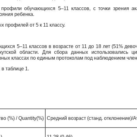
 профили обучающихся 5–11 классов, с точки зрения ака
ояния ребенка.
 профилей от 5 к 11 классу.
хся 5–11 классов в возрасте от 11 до 18 лет (51% девоче
кутской области. Для сбора данных использовались ци
ных классах по единым протоколам под наблюдением члена
в таблице 1.
во (%) / Quantity(%)
Средний возраст (станд. отклонение)/A
)
11.28 (0.46)