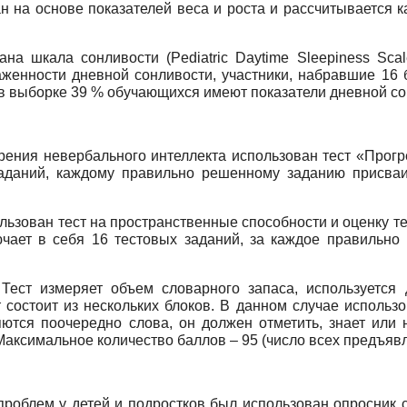
 на основе показателей веса и роста и рассчитывается как
ана шкала сонливости (
Pediatric
Daytime
Sleepiness
Scal
женности дневной сонливости, участники, набравшие 16 
в выборке 39 % обучающихся имеют показатели дневной с
рения невербального интеллекта использован тест «Прог
заданий, каждому правильно решенному заданию присваи
зован тест на пространственные способности и оценку тех
ключает в себя 16 тестовых заданий, за каждое правильн
 Тест измеряет объем словарного запаса, используется 
т состоит из нескольких блоков. В данном случае исполь
ются поочередно слова, он должен отметить, знает или 
аксимальное количество баллов – 95 (число всех предъявл
роблем у детей и подростков был использован опросник си