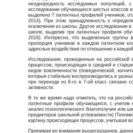
неоднородность исследуемых популяций, с
исследовании обучающихся шестых классов в
выделено 7 латентных профилей учеников, отл
2014). При этом принадлежность к определ
исключения из школы. Другое исследование в 
школе, выделив три латентных профиля обу
2016). Интересно, что выделенные группы 
пропорция учеников в каждом латентном кл
адресные воздействия по отношению к каждой
Исследования, проведенные на российской в
процессов, происходящих в средней и старше
видов вовлеченности (поведенческой, когни
которые стабильно воспроизводились в разных
при переходе из 6-го в 7-ой класс связано
активности.
В то же время надо отметить, что на россий
латентные профили обучающихся, с учетом к
анализ психологического благополучия или ш
предикторов школьной успеваемости) (Тихомир
картину происходящих процессов, учитывая в
Принимая во внимание вышесказанное, данное