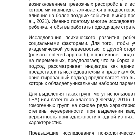
возникновением тревожных расстройств и вс
которыми индивид сталкивается в подростково
влияние на более поздние события: выбор про
al
., 2021). Именно поэтому многие исследова
ребенка, чтобы выработать подходящие страте
Исследования психического развития реб
социальными факторами. Для того, чтобы у
академической успеваемостью, с другой стор
(
person
-
centered
approach
), в противовес под
на переменных, предполагает, что выборка 
подход рассматривает индивида как едини
предоставлять исследователям и практикам бол
ориентированный подход предполагает, что выб
которых обладает уникальным набором парамет
Для выделения таких групп могут использоват
LPA
) или латентных классов (Obersky, 2016)
гомогенных групп на основе ряда характерис
степень неуверенности при выделении каж
вероятность принадлежности к одной из них.
характеристик.
Предыдущие исследования психологически