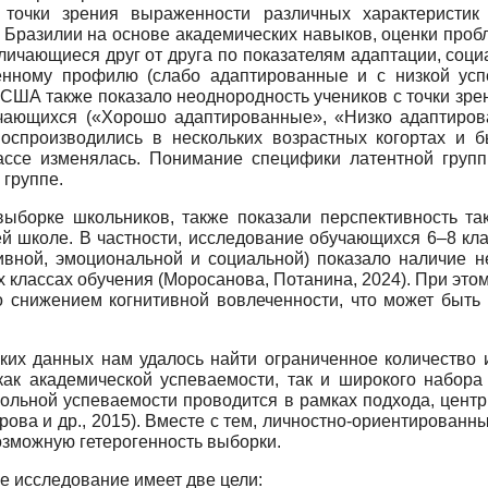
 точки зрения выраженности различных характеристи
 Бразилии на основе академических навыков, оценки проб
ичающиеся друг от друга по показателям адаптации, социал
енному профилю (слабо адаптированные и с низкой ус
США также показало неоднородность учеников с точки зре
чающихся («Хорошо адаптированные», «Низко адаптиров
воспроизводились в нескольких возрастных когортах и б
ассе изменялась. Понимание специфики латентной груп
 группе.
ыборке школьников, также показали перспективность та
й школе. В частности, исследование обучающихся 6–8 кл
тивной, эмоциональной и социальной) показало наличие 
 классах обучения (Моросанова, Потанина, 2024). При это
 со снижением когнитивной вовлеченности, что может быт
ских данных нам удалось найти ограниченное количество
ак академической успеваемости, так и широкого набора п
кольной успеваемости проводится в рамках подхода, цент
ова и др., 2015). Вместе с тем, личностно-ориентированн
озможную гетерогенность выборки.
 исследование имеет две цели: