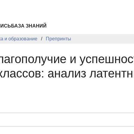
ПИСЬ
БАЗА ЗНАНИЙ
ка и образование
Препринты
лагополучие и успешнос
классов: анализ латент