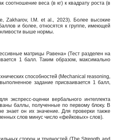
 соотношение веса (в кг) к квадрату роста (в
e
, Zakharov, I.M.
et
al
., 2023). Более высокие
баллов и более, относятся к группе, имеющей
онливости выше нормы.
рессивные матрицы Равена» (Тест разделен на
вается 1 балл. Таким образом, максимально
нических способностей (Mechanical reasoning,
о выполненное задание присваивается 1 балл,
для экспресс-оценки вербального интеллекта
зованы баллы, полученные по первому блоку. В
не знает он их значение. Для проверки также
енных слов минус число «фейковых» слов).
льных сторон и трудностей (The Strength and