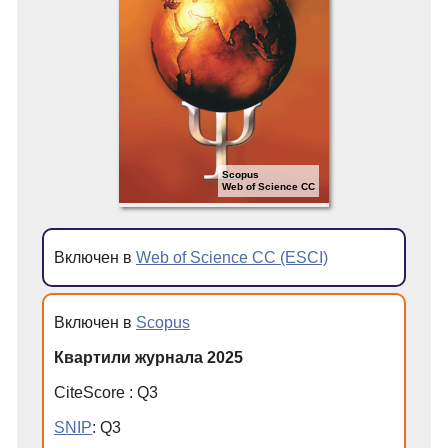
Scopus
Web of Science CC
Включен в
Web of Science CC (ESCI)
Включен в
Scopus
Квартили журнала 2025
CiteScore
:
Q
3
SNIP
:
Q
3