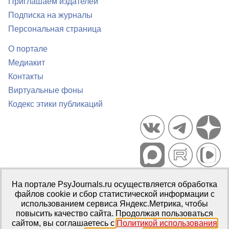
Приглашаем издателей
Подписка на журналы
Персональная страница
О портале
Медиакит
Контакты
Виртуальные фоны
Кодекс этики публикаций
Портал психологических изданий PsyJournals.ru, 2007–2026
На портале PsyJournals.ru осуществляется обработка
Правила использования материалов
файлов cookie и сбор статистической информации с
Свидетельство регистрации СМИ
Эл № ФС77-66447 от 14 июля
использованием сервиса Яндекс.Метрика, чтобы
2016 г.
повысить качество сайта. Продолжая пользоваться
сайтом, вы соглашаетесь с
Политикой использования
Издатель:
ФГБОУ ВО МГППУ