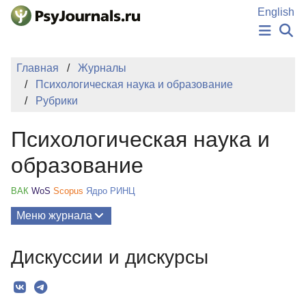
Перейти к основному содержанию
English
НОВОСТИ
Главная
Журналы
ИЗДАНИЯ
Психологическая наука и образование
АВТОРЫ
Рубрики
ПОДАТЬ РУКОПИСЬ
БАЗА ЗНАНИЙ
Психологическая наука и
КЛЮЧЕВЫЕ СЛОВА
Регистрация
Вход
образование
ВАК
WoS
Scopus
Ядро РИНЦ
Меню журнала
Выпуски
Дискуссии и дискурсы
О Журнале
Миссия