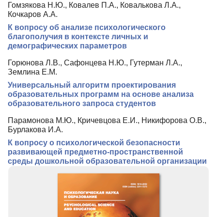
Гомзякова Н.Ю., Ковалев П.А., Ковалькова Л.А.,
Редколлегия
Кочкаров А.А.
Редакционная политика
К вопросу об анализе психологического
благополучия в контексте личных и
Индексирование
демографических параметров
Для авторов
Горюнова Л.В., Сафонцева Н.Ю., Гутерман Л.А.,
Землина Е.М.
Рубрики
Универсальный алгоритм проектирования
Препринты
образовательных программ на основе анализа
образовательного запроса студентов
Подписка
Парамонова М.Ю., Кричевцова Е.И., Никифорова О.В.,
Контакты
Бурлакова И.А.
К вопросу о психологической безопасности
развивающей предметно-пространственной
среды дошкольной образовательной организации