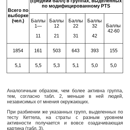
(средний балл) в группах, выделенных
по модифицированному PTS
Всего по
выборке
(чел.)
Баллы
Баллы
Баллы
Баллы
Баллы
1—
12­
22­
32­
42-60
11
21
31
42
1854
161
503
643
393
155
5,1
5,5
5,3
5,1
5,0
5,0
Аналогичным образом, чем более активна группа,
тем, согласно табл. 2, меньше в ней людей,
независимых от мнения окружающих.
При разбиении же указанных групп, выделенных по
тесту Кеттела, на страты с разным уровнем
активности получается и вовсе озадачивающая
картина (табл. 3).