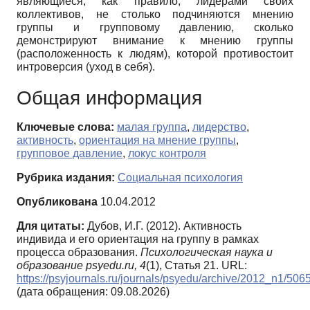
являющиеся, как правило, лидерами своих
коллективов, не столько подчиняются мнению
группы и групповому давлению, сколько
демонстрируют внимание к мнению группы
(расположенность к людям), которой противостоит
интроверсия (уход в себя).
Общая информация
Ключевые слова:
малая группа
,
лидерство
,
активность
,
ориентация на мнение группы
,
групповое давление
,
локус контроля
Рубрика издания:
Социальная психология
Опубликована
10.04.2012
Для цитаты:
Дубов, И.Г. (2012). Активность
индивида и его ориентация на группу в рамках
процесса образования.
Психологическая наука и
образование psyedu.ru,
4
(1), Статья 21. URL:
https://psyjournals.ru/journals/psyedu/archive/2012_n1/506
(дата обращения: 09.08.2026)