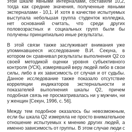
этой шкале явными интерналами, составили 10,2,
тогда как средние значения, полученные явными
экстерналами - 10,1. И хотя в качестве испытуемых
выступала небольшая группа студенток колледжа,
нет оснований считать, что среди других
половозрастных и социальных групп были бы
получены принципиально иные результаты.
В этой связи также заслуживает внимания уже
упоминавшееся исследование В.И. Секуна, в
котором он сравнивал результаты выполнения Q2 со
своей методикой оценки уровня субъективного
контроля (УСК), измерявшей веру людей либо в свои
силы, либо в их зависимость от случая и от судьбы.
Данное исследование также показало отсутствие
корреляции индикаторов экстернальности и
показателей выполнения шкалы Q2, причем
подобная связь не просматривалась ни у мужчин, ни
у женщин
[
Секун, 1996
, с. 56]
.
Между тем подобное оказалось бы невозможным,
если бы шкала Q2 измеряла не просто внимательное
отношение испытуемых к мнению других людей, а
именно зависимость от группы. В этом случае люди с