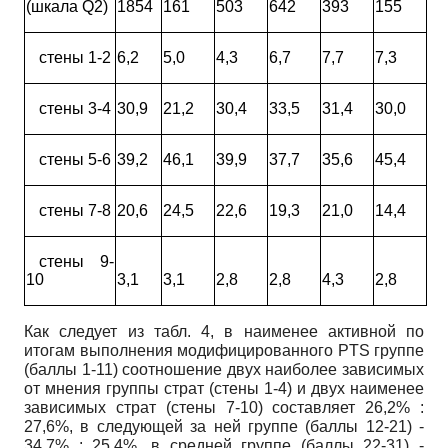
(шкала Q2)
1854
161
503
642
393
155
стены 1-2
6,2
5,0
4,3
6,7
7,7
7,3
стены 3-4
30,9
21,2
30,4
33,5
31,4
30,0
стены 5-6
39,2
46,1
39,9
37,7
35,6
45,4
стены 7-8
20,6
24,5
22,6
19,3
21,0
14,4
стены 9-
10
3,1
3,1
2,8
2,8
4,3
2,8
Как следует из табл. 4, в наименее активной по
итогам выполнения модифицированного PTS группе
(баллы 1-11) соотношение двух наиболее зависимых
от мнения группы страт (стены 1-4) и двух наименее
зависимых страт (стены 7-10) составляет 26,2% :
27,6%, в следующей за ней группе (баллы 12-21) -
34,7% : 25,4%, в средней группе (баллы 22-31) -