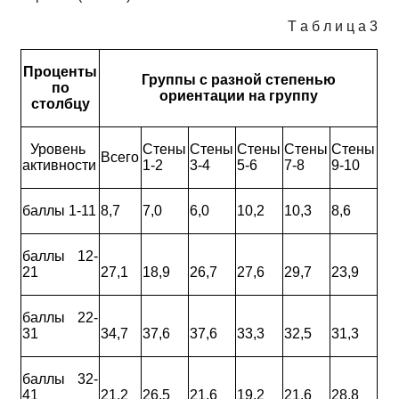
Т а б л и ц а 3
Проценты
Группы с разной степенью
по
ориентации на группу
столбцу
Уровень
Стены
Стены
Стены
Стены
Стены
Всего
активности
1-2
3-4
5-6
7-8
9-10
баллы 1-11
8,7
7,0
6,0
10,2
10,3
8,6
баллы 12-
21
27,1
18,9
26,7
27,6
29,7
23,9
баллы 22-
31
34,7
37,6
37,6
33,3
32,5
31,3
баллы 32-
41
21,2
26,5
21,6
19,2
21,6
28,8