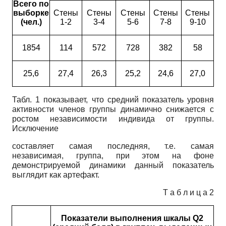
Всего по
выборке
Стены
Стены
Стены
Стены
Стены
(чел.)
1-2
3-4
5-6
7-8
9-10
1854
114
572
728
382
58
25,6
27,4
26,3
25,2
24,6
27,0
Табл. 1 показывает, что средний показатель уровня
активности членов группы динамично снижается с
ростом независимости индивида от группы.
Исключение
составляет самая последняя, т.е. самая
независимая, группа, при этом на фоне
демонстрируемой динамики данный показатель
выглядит как артефакт.
Т а б л и ц а 2
Показатели выполнения шкалы Q2