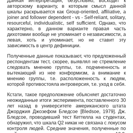
Данная интерпретация, безусловно, восходит к
авторскому варианту, в которым смысл данной
шкалы раскрывается как Group-oriented, affiliative, a
joiner and follower dependent - vs - Self-reliant, solitary,
resourceful, individualistic, self sufficient. Однако, что
характерно, в данном варианте правая часть
дихотомии вообще не упоминает о независимости, а
левая, хоть и упоминает, но не ставит эту
зависимость в центр дефиниции.
Полученные данные показывают, что предложенный
респондентам тест, скорее, выявлял не стремление
следовать мнению группы, т.е. подчиненность и
вытекающий из нее конформизм, а внимание к
мнению группы, т.е. расположенность к людям,
которой противостояла интроверсия, т.е. уход в себя.
Кстати, такое предположение объясняет достаточно
неожиданные итоги эксперимента, поставленного 30
лет назад в университете американского штата
Джорджия Джозефом Бледсое
[
Bledsoe, 1979
]
. Дж.
Бледсое, проводивший тест Кеттелла на студентах,
обнаружил, что шкала Q2 никак не связана с локусом
контроля людей. Средние значения, полученные по