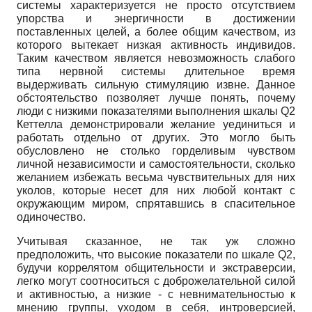
системы характеризуется не просто отсутствием
упорства и энергичности в достижении
поставленных целей, а более общим качеством, из
которого вытекает низкая активность индивидов.
Таким качеством является невозможность слабого
типа нервной системы длительное время
выдерживать сильную стимуляцию извне. Данное
обстоятельство позволяет лучше понять, почему
люди с низкими показателями выполнения шкалы Q2
Кеттелла демонстрировали желание уединиться и
работать отдельно от других. Это могло быть
обусловлено не столько горделивым чувством
личной независимости и самостоятельности, сколько
желанием избежать весьма чувствительных для них
уколов, которые несет для них любой контакт с
окружающим миром, спрятавшись в спасительное
одиночество.
Учитывая сказанное, не так уж сложно
предположить, что высокие показатели по шкале Q2,
будучи коррелятом общительности и экстраверсии,
легко могут соотноситься с доброжелательной силой
и активностью, а низкие - с невнимательностью к
мнению группы, уходом в себя, интроверсией,