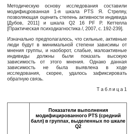
Методическую основу исследования составили
модифицрованная 1-я шкала PTS Я. Стреляу,
позволяющая оценить степень активности индивида
[
Дубов, 2011
]
и шкала Q2 16 PF Р. Кеттелла
[
Практическая психодиагностика /, 2007
, с. 192-239]
.
Изначально предполагалось, что сильные, активные
люди будут в минимальной степени зависимы от
мнения группы, и наоборот, слабые, малоактивные
индивиды должны были показать высокую
зависимость от этого мнения. Однако данная
зависимость не была выявлена в ходе
исследования, скорее, удалось зафиксировать
обратную связь.
Т а б л и ц а 1
Показатели выполнения
модифицированного PTS (средний
балл) в группах, выделенных по шкале
Q2