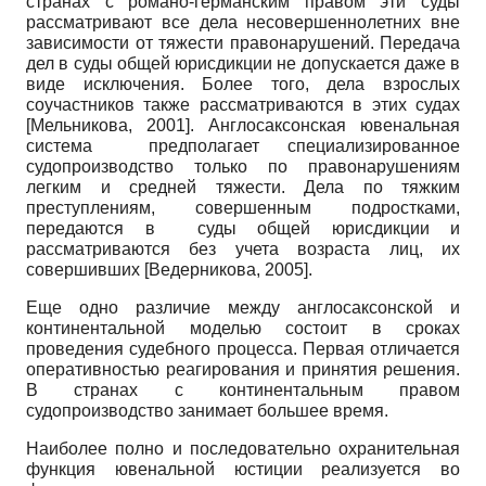
странах с романо-германским правом эти суды
рассматривают все дела несовершеннолетних вне
зависимости от тяжести правонарушений. Передача
дел в суды общей юрисдикции не допускается даже в
виде исключения. Более того, дела взрослых
соучастников также рассматриваются в этих судах
[
Мельникова, 2001
]
. Англосаксонская ювенальная
система предполагает специализированное
судопроизводство только по правонарушениям
легким и средней тяжести. Дела по тяжким
преступлениям, совершенным подростками,
передаются в суды общей юрисдикции и
рассматриваются без учета возраста лиц, их
совершивших
[
Ведерникова, 2005
]
.
Еще одно различие между англосаксонской и
континентальной моделью состоит в сроках
проведения судебного процесса. Первая отличается
оперативностью реагирования и принятия решения.
В странах с континентальным правом
судопроизводство занимает большее время.
Наиболее полно и последовательно охранительная
функция ювенальной юстиции реализуется во