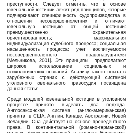
преступности. Следует отметить, что в основе
ювенальной юстиции лежит ряд принципов, которые
подчеркивают специфичность судопроизводства в
отношении несовершеннолетних и отличают
ювенальную юстицию от общей юстиции:
преимущественно охранительная
ориентированность; максимальная
индивидуализация судебного процесса; социальная
насыщенность процесса; учет воспитуемости
несовершеннолетнего правонарушителя
[
Мельникова, 2001
]
. Эти принципы предполагают
широкое использование социальных и
психологических познаний. Анализу такого опыта в
зарубежных странах с действующей системой
уголовного ювенального правосудия посвящена
данная статья.
Среди моделей ювенальной юстиции в уголовном
процессе принято выделять два подхода.
Англосаксонская система (англо-американская)
принята в США, Англии, Канаде, Австралии, Новой
Зеландии. Она действует на основе прецедентного
права. В континентальной (романо-германской)
модели, функционирующей в странах Евросоюза,