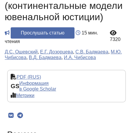
(континентальные модели
ювенальной юстиции)
Прослушать статью
15 мин.
7320
чтения
Д.С. Ошевский
,
Е.Г. Дозорцева
,
С.В. Бадмаева
,
М.Ю.
Чибисова
,
В.Д. Бадмаева
,
И.А. Чибисова
PDF (RUS)
Информация
GS
в Google Scholar
Метрики