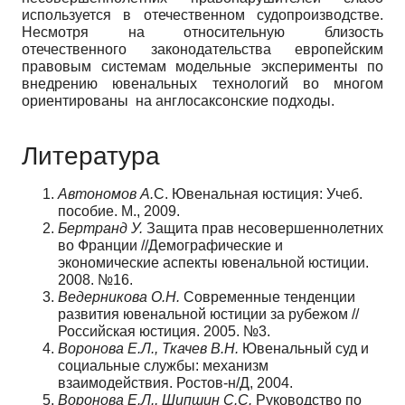
используется в отечественном судопроизводстве.
Несмотря на относительную близость
отечественного законодательства европейским
правовым системам модельные эксперименты по
внедрению ювенальных технологий во многом
ориентированы на англосаксонские подходы.
Литература
Автономов А.
С. Ювенальная юстиция: Учеб.
пособие. М., 2009.
Бертранд У.
Защита прав несовершеннолетних
во Франции //Демографические и
экономические аспекты ювенальной юстиции.
2008. №16.
Ведерникова О.Н.
Современные тенденции
развития ювенальной юстиции за рубежом //
Российская юстиция. 2005. №3.
Воронова Е.Л., Ткачев В.Н.
Ювенальный суд и
социальные службы: механизм
взаимодействия. Ростов-н/Д, 2004.
Воронова Е.Л., Шипшин С.С.
Руководство по