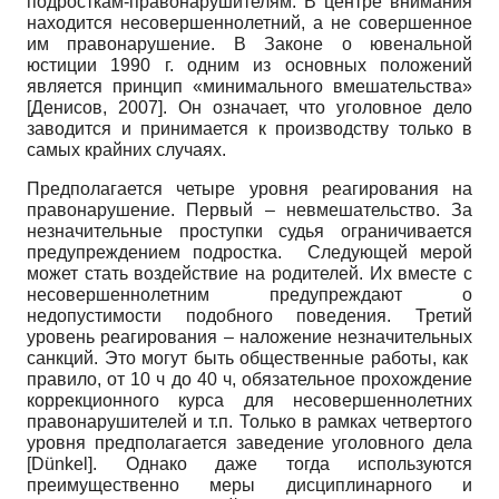
подросткам-правонарушителям. В центре внимания
находится несовершеннолетний, а не совершенное
им правонарушение. В Законе о ювенальной
юстиции
1990 г
. одним из основных положений
является принцип «минимального вмешательства»
[
Денисов, 2007
]
. Он означает, что уголовное дело
заводится и принимается к производству только в
самых крайних случаях.
Предполагается четыре уровня реагирования на
правонарушение. Первый – невмешательство. За
незначительные проступки судья ограничивается
предупреждением подростка. Следующей мерой
может стать воздействие на родителей. Их вместе с
несовершеннолетним предупреждают о
недопустимости подобного поведения. Третий
уровень реагирования – наложение незначительных
санкций. Это могут быть общественные работы, как
правило, от 10 ч до 40 ч, обязательное прохождение
коррекционного курса для несовершеннолетних
правонарушителей и т.п. Только в рамках четвертого
уровня предполагается заведение уголовного дела
[
Dünkel
]
. Однако даже тогда используются
преимущественно меры дисциплинарного и