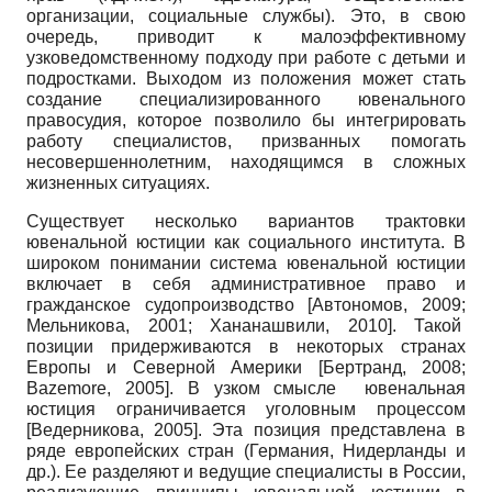
организации, социальные службы). Это, в свою
очередь, приводит к малоэффективному
узковедомственному подходу при работе с детьми и
подростками. Выходом из положения может стать
создание специализированного ювенального
правосудия, которое позволило бы интегрировать
работу специалистов, призванных помогать
несовершеннолетним, находящимся в сложных
жизненных ситуациях.
Существует несколько вариантов трактовки
ювенальной юстиции как социального института. В
широком понимании система ювенальной юстиции
включает в себя административное право и
гражданское судопроизводство
[
Автономов, 2009
;
Мельникова, 2001
;
Хананашвили, 2010
]
. Такой
позиции придерживаются в некоторых странах
Европы и Северной Америки
[
Бертранд, 2008
;
Bazemore, 2005
]
. В узком смысле ювенальная
юстиция ограничивается уголовным процессом
[
Ведерникова, 2005
]
. Эта позиция представлена в
ряде европейских стран (Германия, Нидерланды и
др.). Ее разделяют и ведущие специалисты в России,