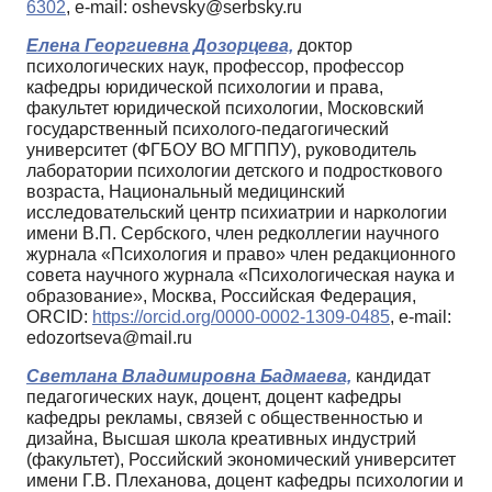
6302
, e-mail: oshevsky@serbsky.ru
Елена Георгиевна Дозорцева,
доктор
психологических наук, профессор, профессор
кафедры юридической психологии и права,
факультет юридической психологии, Московский
государственный психолого-педагогический
университет (ФГБОУ ВО МГППУ), руководитель
лаборатории психологии детского и подросткового
возраста, Национальный медицинский
исследовательский центр психиатрии и наркологии
имени В.П. Сербского, член редколлегии научного
журнала «Психология и право» член редакционного
совета научного журнала «Психологическая наука и
образование», Москва, Российская Федерация,
ORCID:
https://orcid.org/0000-0002-1309-0485
, e-mail:
edozortseva@mail.ru
Светлана Владимировна Бадмаева,
кандидат
педагогических наук, доцент, доцент кафедры
кафедры рекламы, связей с общественностью и
дизайна, Высшая школа креативных индустрий
(факультет), Российский экономический университет
имени Г.В. Плеханова, доцент кафедры психологии и