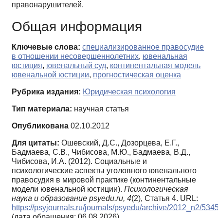
правонарушителей.
Общая информация
Ключевые слова:
специализированное правосудие
в отношении несовершеннолетних
,
ювенальная
юстиция
,
ювенальный суд
,
континентальная модель
ювенальной юстиции
,
прогностическая оценка
Рубрика издания:
Юридическая психология
Тип материала:
научная статья
Опубликована
02.10.2012
Для цитаты:
Ошевский, Д.С., Дозорцева, Е.Г.,
Бадмаева, С.В., Чибисова, М.Ю., Бадмаева, В.Д.,
Чибисова, И.А. (2012). Социальные и
психологические аспекты уголовного ювенального
правосудия в мировой практике (континентальные
модели ювенальной юстиции).
Психологическая
наука и образование psyedu.ru,
4
(2), Статья 4. URL:
https://psyjournals.ru/journals/psyedu/archive/2012_n2/534
(дата обращения: 06.08.2026)