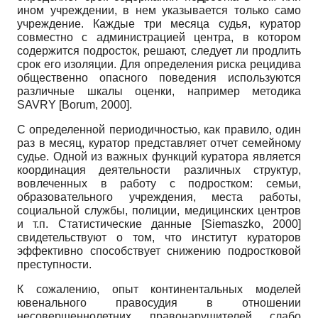
ином учреждении, в нем указывается только само
учреждение. Каждые три месяца судья, куратор
совместно с администрацией центра, в котором
содержится подросток, решают, следует ли продлить
срок его изоляции. Для определения риска рецидива
общественно опасного поведения используются
различные шкалы оценки, например методика
SAVRY
[
Borum, 2000
]
.
С определенной периодичностью, как правило, один
раз в месяц, куратор представляет отчет семейному
судье. Одной из важных функций куратора является
координация деятельности различных структур,
вовлеченных в работу с подростком: семьи,
образовательного учреждения, места работы,
социальной службы, полиции, медицинских центров
и т.п. Статистические данные
[
Siemaszko, 2000
]
свидетельствуют о том, что институт кураторов
эффективно способствует снижению подростковой
преступности.
К сожалению, опыт континентальных моделей
ювенального правосудия в отношении
несовершеннолетних правонарушителей слабо