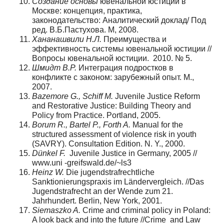
Создание основы
ювенальной юстиции в
Москве: концепция, практика,
законодательство: Аналитический доклад/ Под
ред. В.Б.Пастухова. М, 2008.
Хананашвили Н.Л.
Преимущества и
эффективность системы ювенальной юстиции //
Вопросы ювенальной юстиции. 2010. № 5.
Шмидт В.Р.
Интеграция подростков в
конфликте с законом: зарубежный опыт. М.,
2007.
Bazemore G., Schiff M.
Juvenile Justice Reform
and Restorative Justice: Building Theory and
Policy from Practice. Portland, 2005.
Borum R., Bartel P., Forth A.
Manual for the
structured assessment of violence risk in youth
(SAVRY). Consultation Edition. N. Y., 2000.
Dünkel F.
Juvenile Justice in Germany, 2005 //
www.uni -greifswald.de/~ls3
Heinz W.
Die jugendstrafrechtliche
Sanktionierungspraxis im Ländervergleich. //Das
Jugendstrafrecht an der Wende zum 21.
Jahrhundert. Berlin, New York, 2001.
Siemaszko A.
Crime and criminal policy in Poland:
A look back and into the future //Crime and Law