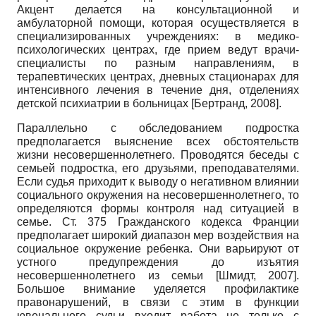
Акцент делается на консультационной и
амбулаторной помощи, которая осуществляется в
специализированных учреждениях: в медико-
психологических центрах, где прием ведут врачи-
специалисты по разным направлениям, в
терапевтических центрах, дневных стационарах для
интенсивного лечения в течение дня, отделениях
детской психиатрии в больницах
[
Бертранд, 2008
]
.
Параллельно с обследованием подростка
предполагается выяснение всех обстоятельств
жизни несовершеннолетнего. Проводятся беседы с
семьей подростка, его друзьями, преподавателями.
Если судья приходит к выводу о негативном влиянии
социального окружения на несовершеннолетнего, то
определяются формы контроля над ситуацией в
семье. Ст. 375 Гражданского кодекса Франции
предполагает широкий диапазон мер воздействия на
социальное окружение ребенка. Они варьируют от
устного предупреждения до изъятия
несовершеннолетнего из семьи
[
Шмидт, 2007
]
.
Большое внимание уделяется профилактике
правонарушений, в связи с этим в функции
ювенального судьи входит работа не только с