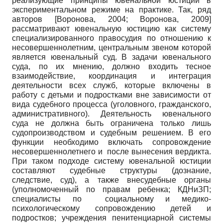
реализующие принципы ювенальной юстиции в
экспериментальном режиме на практике. Так, ряд
авторов
[
Воронова, 2004
;
Воронова, 2009
]
рассматривают ювенальную юстицию как систему
специализированного правосудия по отношению к
несовершеннолетним, центральным звеном которой
является ювенальный суд. В задачи ювенального
суда, по их мнению, должно входить тесное
взаимодействие, координация и интеграция
деятельности всех служб, которые включены в
работу с детьми и подростками вне зависимости от
вида судебного процесса (уголовного, гражданского,
административного). Деятельность ювенального
суда не должна быть ограничена только лишь
судопроизводством и судебным решением. В его
функции необходимо включать сопровождение
несовершеннолетнего и после вынесения вердикта.
При таком подходе систему ювенальной юстиции
составляют судебные структуры (дознание,
следствие, суд), а также внесудебные органы
(уполномоченный по правам ребенка; КДНиЗП;
специалисты по социальному и медико-
психологическому сопровождению детей и
подростков; учреждения пенитенциарной системы