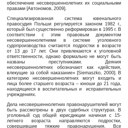
обеспечение несовершеннолетних их социальными
правами
[
Автономов, 2009
]
.
Специализированная система ювенального
правосудия Польши регулируется законом
1982 г
.,
который был существенно реформирован в 1995 г. В
соответствии с этим правовым документом
несовершеннолетними в системе уголовного
судопроизводства считаются подростки в возрасте
от 13 до 17 лет. Они привлекаются к уголовной
ответственности, однако формально не могут быть
названы преступниками. Деяния
несовершеннолетних обозначают как «действия,
влекущие за собой наказание»
[
Siemaszko, 2000
]
. В
категорию несовершеннолетних могут входить и
лица более старшего возраста – юноши до 21 года,
находящиеся в воспитательных и исправительных
учреждениях.
Дела несовершеннолетних правонарушителей могут
быть рассмотрены в двух судебных структурах. В
уголовный суд общей юрисдикции начиная с 15-
летнего возраста направляются подростки,
совершившие тяжкие правонарушения. Все