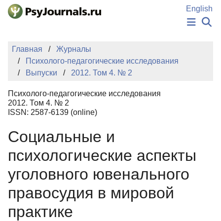
Перейти к основному содержанию
English
НОВОСТИ
Главная
Журналы
ИЗДАНИЯ
Психолого-педагогические исследования
АВТОРЫ
Выпуски
2012. Том 4. № 2
ПОДАТЬ РУКОПИСЬ
БАЗА ЗНАНИЙ
Психолого-педагогические исследования
КЛЮЧЕВЫЕ СЛОВА
2012. Том 4. № 2
Регистрация
Вход
ISSN: 2587-6139 (online)
Социальные и
психологические аспекты
уголовного ювенального
правосудия в мировой
практике