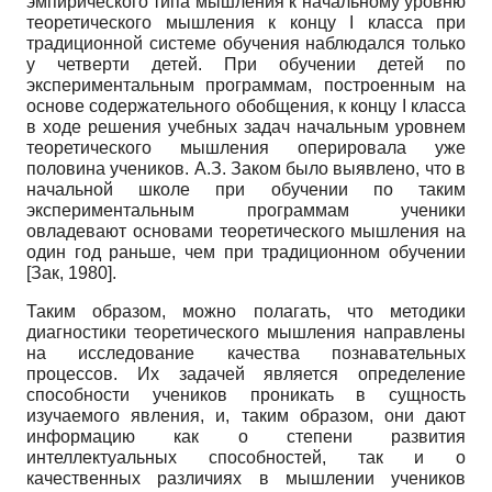
эмпирического типа мышления к начальному уровню
теоретического мышления к концу
I
класса при
традиционной системе обучения наблюдался только
у четверти детей. При обучении детей по
экспериментальным программам, построенным на
основе содержательного обобщения, к концу
I
класса
в ходе решения учебных задач начальным уровнем
теоретического мышления оперировала уже
половина учеников. А.З. Заком было выявлено, что в
начальной школе при обучении по таким
экспериментальным программам ученики
овладевают основами теоретического мышления на
один год раньше, чем при традиционном обучении
[
Зак, 1980
]
.
Таким образом, можно полагать, что методики
диагностики теоретического мышления направлены
на исследование качества познавательных
процессов. Их задачей является определение
способности учеников проникать в сущность
изучаемого явления, и, таким образом, они дают
информацию как о степени развития
интеллектуальных способностей, так и о
качественных различиях в мышлении учеников