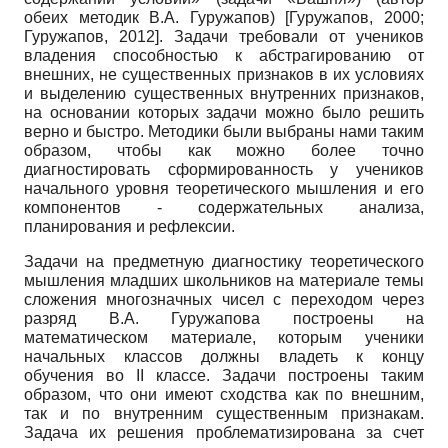
обеих методик В.А. Гуружапов)
[
Гуружапов, 2000
;
Гуружапов, 2012
]
. Задачи требовали от учеников
владения способностью к абстрагированию от
внешних, не существенных признаков в их условиях
и выделению существенных внутренних признаков,
на основании которых задачи можно было решить
верно и быстро. Методики были выбраны нами таким
образом, чтобы как можно более точно
диагностировать сформированность у учеников
начального уровня теоретического мышления и его
компонентов - содержательных анализа,
планирования и рефлексии.
Задачи на предметную диагностику теоретического
мышления младших школьников на материале темы
сложения многозначных чисел с переходом через
разряд В.А. Гуружапова построены на
математическом материале, которым ученики
начальных классов должны владеть к концу
обучения во
II
классе. Задачи построены таким
образом, что они имеют сходства как по внешним,
так и по внутренним существенным признакам.
Задача их решения проблематизирована за счет