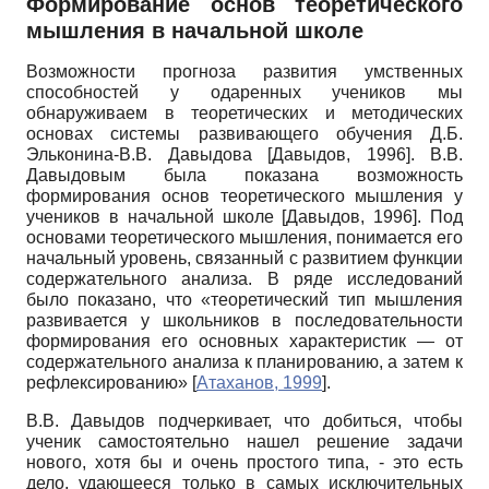
Формирование основ теоретического
мышления в начальной школе
Возможности прогноза развития умственных
способностей у одаренных учеников мы
обнаруживаем в теоретических и методических
основах системы развивающего обучения Д.Б.
Эльконина-В.В. Давыдова
[
Давыдов, 1996
]
. В.В.
Давыдовым была показана возможность
формирования основ теоретического мышления у
учеников в начальной школе
[
Давыдов, 1996
]
. Под
основами теоретического мышления, понимается его
начальный уровень, связанный с развитием функции
содержательного анализа. В ряде исследований
было показано, что «теоретический тип мышления
развивается у школьников в последовательности
формирования его основных характеристик — от
содержательного анализа к планированию, а затем к
рефлексированию»
[
Атаханов, 1999
]
.
В.В. Давыдов подчеркивает, что добиться, чтобы
ученик самостоятельно нашел решение задачи
нового, хотя бы и очень простого типа, - это есть
дело, удающееся только в самых исключительных