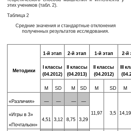
этих учеников (табл. 2).
Таблица 2
Средние значения и стандартные отклонения
полученных результатов исследования.
1-й этап
2-й этап
1-й этап
2-й
I классы
II классы
II классы
III 
Методики
(04.2012)
(04.2013)
(04.2012)
(04.
M
SD
M
SD
M
SD
M
«Различия»
—
—
—
—
11,97
3,5
14,19
«Игры в 3»
4,51
3,12
8,75
3,29
«Почтальон»