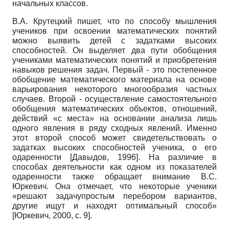
начальных классов.
В.А. Крутецкий пишет, что по способу мышления
учеников при освоении математических понятий
можно выявить детей с задатками высоких
способностей. Он выделяет два пути обобщения
учениками математических понятий и приобретения
навыков решения задач. Первый - это постепенное
обобщение математического материала на основе
варьирования некоторого многообразия частных
случаев. Второй - осуществление самостоятельного
обобщения математических объектов, отношений,
действий «с места» на основании анализа лишь
одного явления в ряду сходных явлений. Именно
этот второй способ может свидетельствовать о
задатках высоких способностей ученика, о его
одаренности
[
Давыдов, 1996
]
. На различие в
способах деятельности как одном из показателей
одаренности также обращает внимание В.С.
Юркевич. Она отмечает, что некоторые ученики
«решают задачупростым перебором вариантов,
другие ищут и находят оптимальный способ»
[
Юркевич, 2000
, с. 9]
.