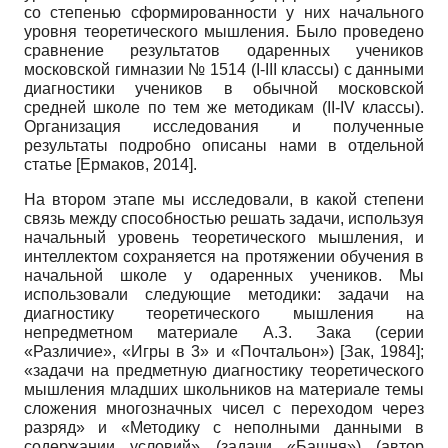
со степенью сформированности у них начального
уровня теоретического мышления. Было проведено
сравнение результатов одаренных учеников
московской гимназии № 1514 (
I
-
III
классы) с данными
диагностики учеников в обычной московской
средней школе по тем же методикам (
II
-
IV
классы).
Организация исследования и полученные
результаты подробно описаны нами в отдельной
статье
[
Ермаков, 2014
]
.
На втором этапе мы исследовали, в какой степени
связь между способностью решать задачи, используя
начальный уровень теоретического мышления, и
интеллектом сохраняется на протяжении обучения в
начальной школе у одаренных учеников. Мы
использовали следующие методики: задачи на
диагностику теоретического мышления на
непредметном материале А.З. Зака (серии
«Различие», «Игры в 3» и «Почтальон»)
[
Зак, 1984
]
;
«задачи на предметную диагностику теоретического
мышления младших школьников на материале темы
сложения многозначных чисел с переходом через
разряд» и «Методику с неполными данными в
содержании условий» (задачи «Башня») (автор