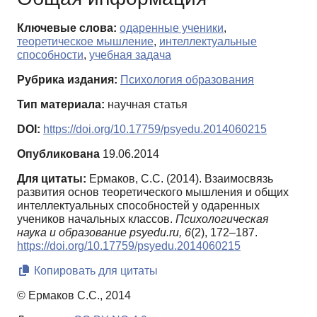
Ключевые слова:
одаренные ученики
,
теоретическое мышление
,
интеллектуальные
способности
,
учебная задача
Рубрика издания:
Психология образования
Тип материала:
научная статья
DOI:
https://doi.org/10.17759/psyedu.2014060215
Опубликована
19.06.2014
Для цитаты:
Ермаков, С.С. (2014). Взаимосвязь
развития основ теоретического мышления и общих
интеллектуальных способностей у одаренных
учеников начальных классов.
Психологическая
наука и образование psyedu.ru,
6
(2), 172–187.
https://doi.org/10.17759/psyedu.2014060215
Копировать для цитаты
© Ермаков С.С., 2014