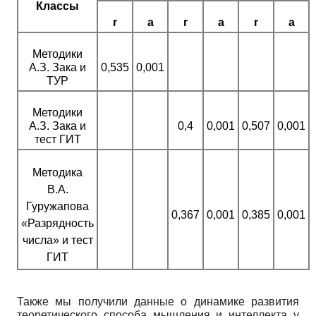
Классы
r
а
r
а
r
а
Методики
А.З. Зака и
0,535
0,001
ТУР
Методики
А.З. Зака и
0,4
0,001
0,507
0,001
тест ГИТ
Методика
В.А.
Гуружапова
0,367
0,001
0,385
0,001
«Разрядность
числа» и тест
ГИТ
Также мы получили данные о динамике развития
теоретического способа мышления и интеллекта у