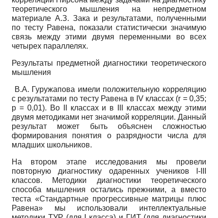
теоретического мышления на непредметном
материале А.З. Зака и результатами, полученными
по тесту Равена, показали статистически значимую
связь между этими двумя переменными во всех
четырех параллелях.
Результаты предметной диагностики теоретического
мышления
В.А. Гуружапова имели положительную корреляцию
с результатами по тесту Равена в
IV
классах (
r
= 0,35;
p
= 0,01). Во
II
классах и в
III
классах между этими
двумя методиками нет значимой корреляции. Данный
результат может быть объяснен сложностью
формирования понятия о разрядности числа для
младших школьников.
На втором этапе исследования мы провели
повторную диагностику одаренных учеников
I
-
III
классов. Методики диагностики теоретического
способа мышления остались прежними, а вместо
теста «Стандартные прогрессивные матрицы плюс
Равена» мы использовали интеллектуальные
методики ТУР (для
I
класса) и ГИТ (для диагностики