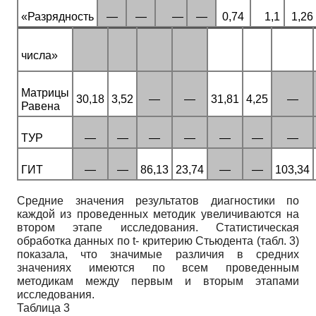
«Разрядность
—
—
—
—
0,74
1,1
1,26
числа»
Матрицы
30,18
3,52
—
—
31,81
4,25
—
Равена
ТУР
—
—
—
—
—
—
—
ГИТ
—
—
86,13
23,74
—
—
103,34
Средние значения результатов диагностики по
каждой из проведенных методик увеличиваются на
втором этапе исследования. Статистическая
обработка данных по
t-
критерию Стьюдента (табл. 3)
показала, что значимые различия в средних
значениях имеются по всем проведенным
методикам между первым и вторым этапами
исследования.
Таблица 3