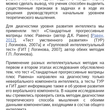
можно сделать вывод, что ученик способен выделить
существенные признаки в задачах и в ходе их
решения руководствуется начальным уровнем
теоретического мышления.
Для диагностики уровня развития интеллекта мы
применяли тест «Стандартные прогрессивные
матрицы плюс Равена» (автор Д.К. Равен)
[
Равен,
2012
]
, «Тест умственного развития» (ТУР)
[
Логинова, 2007а
]
и «Групповой интеллектуальный
тест» (ГИТ
[
Логинова, 2007
]
; автор обеих методик
Г.П. Логинова).
Применение разных интеллектуальных методик на
первом и втором этапах исследования обусловлено
тем, что тест «Стандартные прогрессивные матрицы
плюс Равена» направлен на диагностику только
невербального компонента интеллекта, а тесты ТУР
и ГИТ дают информацию также и об уровне развития
его вербального компонента. В нашем исследовании
мы стремились проверить связь методик диагностики
теоретического способа мышления с обоими
данными компонентами, входящими в состав общего
интеллекта.