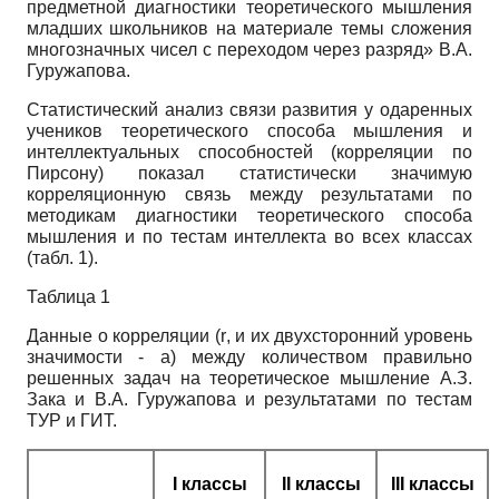
предметной диагностики теоретического мышления
младших школьников на материале темы сложения
многозначных чисел с переходом через разряд» В.А.
Гуружапова.
Статистический анализ связи развития у одаренных
учеников теоретического способа мышления и
интеллектуальных способностей (корреляции по
Пирсону) показал статистически значимую
корреляционную связь между результатами по
методикам диагностики теоретического способа
мышления и по тестам интеллекта во всех классах
(табл. 1).
Таблица 1
Данные о корреляции (
r
, и их двухсторонний уровень
значимости - а) между количеством правильно
решенных задач на теоретическое мышление А.З.
Зака и В.А. Гуружапова и результатами по тестам
ТУР и ГИТ.
I классы
II классы
III классы