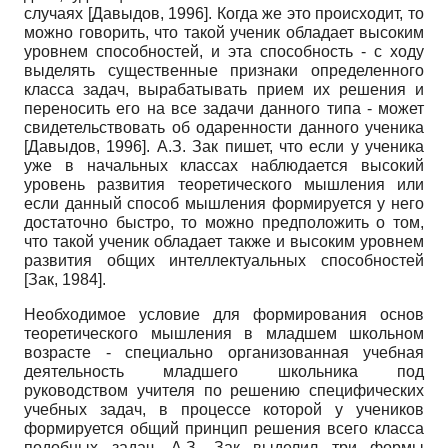
случаях
[
Давыдов, 1996
]
. Когда же это происходит, то
можно говорить, что такой ученик обладает высоким
уровнем способностей, и эта способность - с ходу
выделять существенные признаки определенного
класса задач, вырабатывать прием их решения и
переносить его на все задачи данного типа - может
свидетельствовать об одаренности данного ученика
[
Давыдов, 1996
]
. А.З. Зак пишет, что если у ученика
уже в начальных классах наблюдается высокий
уровень развития теоретического мышления или
если данный способ мышления формируется у него
достаточно быстро, то можно предположить о том,
что такой ученик обладает также и высоким уровнем
развития общих интеллектуальных способностей
[
Зак, 1984
]
.
Необходимое условие для формирования основ
теоретического мышления в младшем школьном
возрасте - специально организованная учебная
деятельность младшего школьника под
руководством учителя по решению специфических
учебных задач, в процессе которой у учеников
формируется общий принцип решения всего класса
подобных задач. А.З. Зак выделил три формы