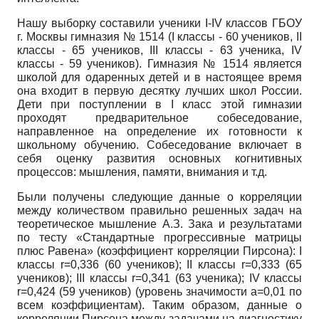
Нашу выборку составили ученики
I
-
IV
классов ГБОУ
г. Москвы гимназия № 1514 (I классы - 60 учеников, II
классы - 65 учеников, III классы - 63 ученика, IV
классы - 59 учеников). Гимназия № 1514 является
школой для одаренных детей и в настоящее время
она входит в первую десятку лучших школ России.
Дети при поступлении в
I
класс этой гимназии
проходят предварительное собеседование,
направленное на определение их готовности к
школьному обучению. Собеседование включает в
себя оценку развития основных когнитивных
процессов: мышления, памяти, внимания и т.д.
Были получены следующие данные о корреляции
между количеством правильно решенных задач на
теоретическое мышление А.З. Зака и результатами
по тесту «Стандартные прогрессивные матрицы
плюс Равена» (коэффициент корреляции Пирсона):
I
классы
r
=0,336 (60 учеников);
II
классы
r
=0,333 (65
учеников);
III
классы
r
=0,341 (63 ученика);
IV
классы
r
=0,424 (59 учеников) (уровень значимости а=0,01 по
всем коэффициентам). Таким образом, данные о
корреляции Пирсона между задачами на диагностику