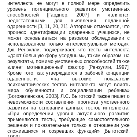
интеллекта не могут в полной мере определить
уровень потенциального развития умственных
способностей
[
Гарднер, 2007
]
и являются
недостаточными для выявления подлинной
одаренности [3, 11, 20, 21]. Авторами отмечается, что
процесс идентификации одаренных учащихся, не
может основываться на разовом обследовании с
использованием только интеллектуальных методик.
Дж. Рензулли, подчеркивает, что тесты интеллекта
«дают большую фору усердным», таким образом, на
результаты, помимо умственных способностей также
влияет мотивационный фактор
[
Рензулли, 1997
]
.
Кроме того, как утверждается в рабочей концепции
одаренности: «на высокие показатели
психометрических тестов интеллекта могут влиять
мера обученности и социализации ребенка»
[
Богоявленская, 2003
]
. Л.С. Выготский также пишет о
невозможности составления прогноза умственного
развития на основании данных тестов интеллекта:
«При определении уровня актуального развития
применяются тесты, требующие самостоятельного
решения и показательные только в отношении уже
сложившихся и созревших функций»
[
Выготский,
1999
]
.