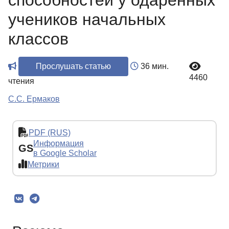
способностей у одаренных
учеников начальных
классов
Прослушать статью
36 мин.
4460
чтения
С.С. Ермаков
PDF (RUS)
Информация
GS
в Google Scholar
Метрики