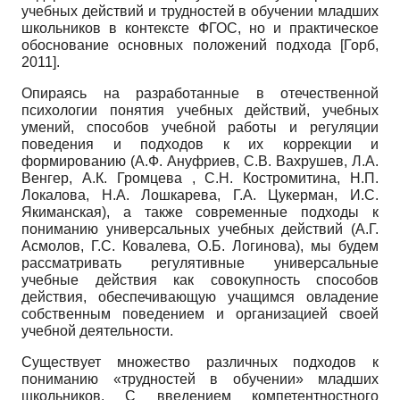
учебных действий и трудностей в обучении младших
школьников в контексте ФГОС, но и практическое
обоснование основных положений подхода
[
Горб,
2011
]
.
Опираясь на разработанные в отечественной
психологии понятия учебных действий, учебных
умений, способов учебной работы и регуляции
поведения и подходов к их коррекции и
формированию (А.Ф. Ануфриев, С.В. Вахрушев, Л.А.
Венгер, А.К. Громцева , С.Н. Костромитина, Н.П.
Локалова, Н.А. Лошкарева, Г.А. Цукерман, И.С.
Якиманская), а также современные подходы к
пониманию универсальных учебных действий (А.Г.
Асмолов, Г.С. Ковалева, О.Б. Логинова), мы будем
рассматривать регулятивные универсальные
учебные действия как совокупность способов
действия, обеспечивающую учащимся овладение
собственным поведением и организацией своей
учебной деятельности.
Существует множество различных подходов к
пониманию «трудностей в обучении» младших
школьников. С введением компетентностного