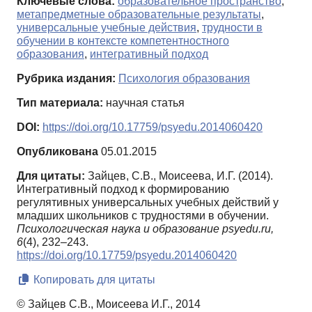
Ключевые слова:
образовательное пространство
,
метапредметные образовательные результаты
,
универсальные учебные действия
,
трудности в
обучении в контексте компетентностного
образования
,
интегративный подход
Рубрика издания:
Психология образования
Тип материала:
научная статья
DOI:
https://doi.org/10.17759/psyedu.2014060420
Опубликована
05.01.2015
Для цитаты:
Зайцев, С.В., Моисеева, И.Г. (2014).
Интегративный подход к формированию
регулятивных универсальных учебных действий у
младших школьников с трудностями в обучении.
Психологическая наука и образование psyedu.ru,
6
(4), 232–243.
https://doi.org/10.17759/psyedu.2014060420
Копировать для цитаты
© Зайцев С.В., Моисеева И.Г., 2014