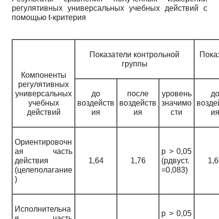
регулятивных универсальных учебных действий с
помощью
t
-критерия
Показатели контрольной
Пока
группы
Компоненты
регулятивных
универсальных
до
после
уровень
д
учебных
воздейств
воздейств
значимо
возде
действий
ия
ия
сти
и
Ориентировочн
ая часть
р > 0,05
действия
1,64
1,76
(рдвуст.
1,6
(целеполагание
=0,083)
)
Исполнительна
р > 0,05
я часть