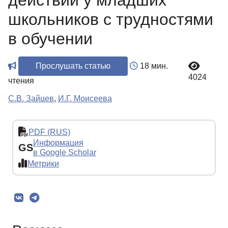
действий у младших
школьников с трудностями
в обучении
Прослушать статью
18 мин.
4024
чтения
С.В. Зайцев
,
И.Г. Моисеева
PDF (RUS)
Информация
GS
в Google Scholar
Метрики