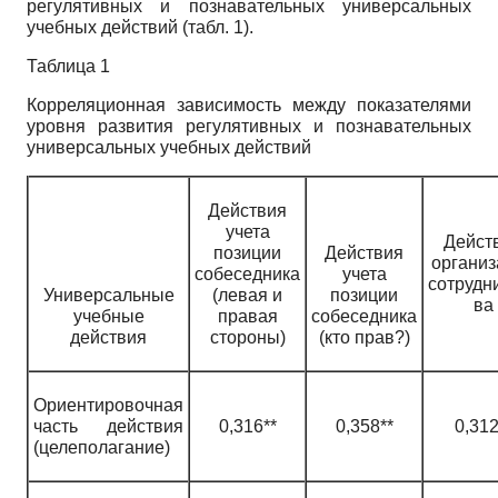
регулятивных и познавательных универсальных
учебных действий (табл. 1).
Таблица 1
Корреляционная зависимость между показателями
уровня развития регулятивных и познавательных
универсальных учебных действий
Действия
учета
Дейст
позиции
Действия
организ
собеседника
учета
сотрудн
Универсальные
(левая и
позиции
ва
учебные
правая
собеседника
действия
стороны)
(кто прав?)
Ориентировочная
часть действия
0,316**
0,358**
0,312
(целеполагание)