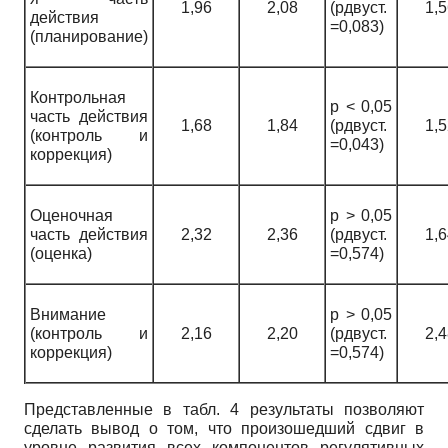
1,96
2,08
(рдвуст.
1,5
действия
=0,083)
(планирование)
Контрольная
р < 0,05
часть действия
1,68
1,84
(рдвуст.
1,5
(контроль и
=0,043)
коррекция)
Оценочная
р > 0,05
часть действия
2,32
2,36
(рдвуст.
1,6
(оценка)
=0,574)
Внимание
р > 0,05
(контроль и
2,16
2,20
(рдвуст.
2,4
коррекция)
=0,574)
Представленные в табл. 4 результаты позволяют
сделать вывод о том, что произошедший сдвиг в
уровне развития всех компонентов регулятивных