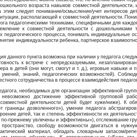
дошкольного возраста навыков совместной деятельности, 
а этим следует понимание/осмысление/учет интересов д
ситуации, располагающей к совместной деятельности. Пон
ога педагогическими техниками, специфичными для каждог
емление к совместной деятельности с дошкольниками т
ах педагогического процесса, понимать индивидуальные ос
нятие индивидуальности ребенка, партнерское взаимоотно
ция данного пункта возможна при наличии у педагога след
готовность к встрече с непредсказуемыми, незапланиро
ера в детей (они могут, смогут и т. д.), игровые навыки
 умений, знаний, педагогических возможностей). Соблю
тного сотрудничества в процессе взаимодействия педагога
дагога, необходимых для организации эффективной группо
х невозможно достижение эффективной групповой рабо
совместной деятельности детей будет хуже/ниже). К об
ют границы дозволенного»), умение педагога абстрагиров
роение детей, так и степень эффективности их деятельност
и по-прежнему увлечены и эффективны»), отслеживание гр
ь пространство, свободу возможности двигаться в нужну
актический материал, обладать словарным запасом/репе