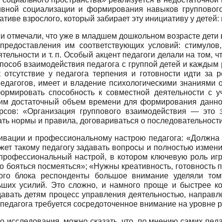
вной социализации и формирования навыков группового в
иве взрослого, который забирает эту инициативу у детей: в
оги отмечали, что уже в младшем дошкольном возрасте дети
предоставления им соответствующих условий: стимуло
тельности и т. п. Особый акцент педагоги делали на том,
особ взаимодействия педагога с группой детей и каждым р
 отсутствие у педагога терпения и готовности идти за р
едагогов, имеет и владение психологическими знаниями о
рмировать способность к совместной деятельности с уч
дим достаточный объем времени для формирования данно
сов: «Организация группового взаимодействия — это э
ть нормы и правила, договариваться о последовательности 
вации и профессиональному настрою педагога: «Должна бы
ожет такому педагогу задавать вопросы и полностью изме
профессиональный настрой, в котором ключевую роль игр
но бояться посмеяться»; «Нужны креативность, готовность 
ого блока респонденты большое внимание уделяли том
льших усилий. Это сложно, и намного проще и быстрее к
давать детям процесс управления деятельностью, направле
педагога требуется сосредоточенное внимание на уровне ре
 исследования, можно сказать, что, по мнению самих педа