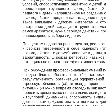
условий, способствующих развитию у детей 
предстоящего группового взаимодействия. З
педагога и детей, направленное на создание 
взаимодействия предполагает владение педаг
Такое внимание к детским интересам и стр
настроение детей, ситуацию в группе в рамк
самовыражаться, нужна свобода действий, при
равномерность выбора лидера».
По оценкам педагогов-респондентов, реализа
и свойств: уверенность в себе, смелость (
взаимодействия с детьми), доверие к детям, в
вариативность, широкий репертуар навыков,
потенциально возможного эффективного совмес
При обсуждении профессиональных умений пе
на два блока: обязательные (без которы
результативность организации эффективной 
стрессоустойчивость («Дети всегда проверя
ситуаций («Нужно вовремя отследить как наст
продлить время выполнения задачи, если дет
к групповой динамике»), способность видет
деятельности («Нужно знать и понимать дид