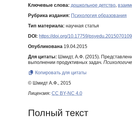
Ключевые слова:
дошкольное детство
,
взаим
Рубрика издания:
Психология образования
Тип материала:
научная статья
DOI:
https://doi.org/10.17759/psyedu.2015070109
Опубликована
19.04.2015
Для цитаты:
Шмидт, А.Ф. (2015). Представле
выполнении продуктивных задач.
Психологичес
Копировать для цитаты
© Шмидт А.Ф., 2015
Лицензия:
CC BY-NC 4.0
Полный текст