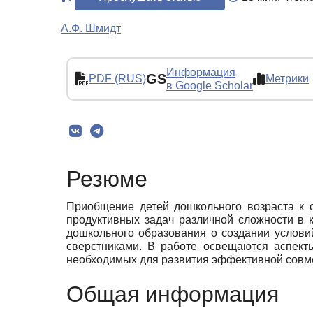
А.Ф. Шмидт
Информация
GS
PDF (RUS)
Метрики
в Google Scholar
Резюме
Приобщение детей дошкольного возраста к 
продуктивных задач различной сложности в 
дошкольного образования о создании услови
сверстниками. В работе освещаются аспект
необходимых для развития эффективной совме
Общая информация