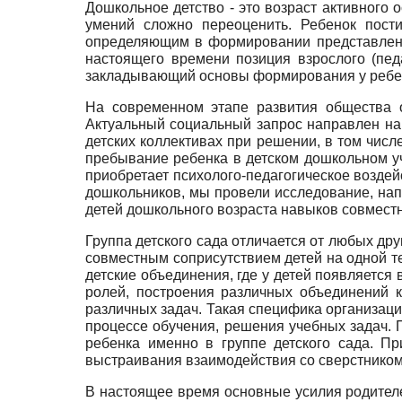
Дошкольное детство - это возраст активного
умений сложно переоценить. Ребенок пости
определяющим в формировании представлени
настоящего времени позиция взрослого (пед
закладывающий основы формирования у ребенк
На современном этапе развития общества о
Актуальный социальный запрос направлен на
детских коллективах при решении, в том числ
пребывание ребенка в детском дошкольном у
приобретает психолого-педагогическое воздей
дошкольников, мы провели исследование, на
детей дошкольного возраста навыков совместн
Группа детского сада отличается от любых д
совместным соприсутствием детей на одной т
детские объединения, где у детей появляетс
ролей, построения различных объединений к
различных задач. Такая специфика организаци
процессе обучения, решения учебных задач. 
ребенка именно в группе детского сада. Пр
выстраивания взаимодействия со сверстником
В настоящее время основные усилия родителе