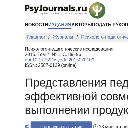
Перейти к основному содержанию
НОВОСТИ
ИЗДАНИЯ
АВТОРЫ
ПОДАТЬ РУКО
Главная
Журналы
Психолого-педагогич
Психолого-педагогические исследования
2015. Том 7. № 1. С. 89–96
doi:10.17759/psyedu.2015070109
ISSN: 2587-6139 (online)
Представления пед
эффективной совме
выполнении продук
Прослушать статью
13 мин. чтени