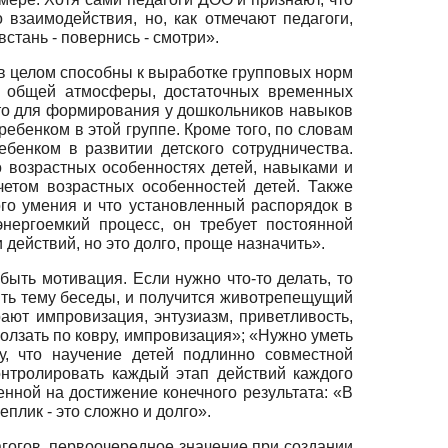
заимодействия, но, как отмечают педагоги,
стань - повернись - смотри».
 в целом способны к выработке групповых норм
в, общей атмосферы, достаточных временных
 что для формирования у дошкольников навыков
ебенком в этой группе. Кроме того, по словам
ебенком в развитии детского сотрудничества.
 возрастных особенностях детей, навыками и
етом возрастных особенностей детей. Также
го умения и что установленный распорядок в
нергоемкий процесс, он требует постоянной
действий, но это долго, проще назначить».
ть мотивация. Если нужно что-то делать, то
нить тему беседы, и получится животрепещущий
ают импровизация, энтузиазм, приветливость,
ползать по ковру, импровизация»; «Нужно уметь
у, что научение детей подлинно совместной
онтролировать каждый этап действий каждого
нной на достижение конечного результата: «В
плик - это сложно и долго».
гогов, первоочередное значение при создании