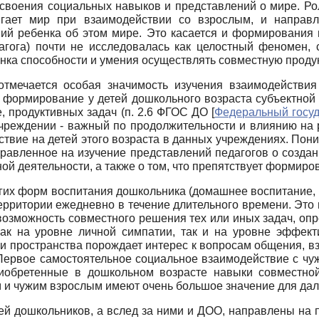
 освоения социальных навыков и представлений о мире. Ро
гает мир при взаимодействии со взрослым, и направл
й ребенка об этом мире. Это касается и формирования н
агога) почти не исследовалась как целостный феномен,
а способности и умения осуществлять совместную продук
тмечается особая значимость изучения взаимодействия в
 формирование у детей дошкольного возраста субъектной 
е, продуктивных задач (п. 2.6 ФГОС ДО
[
Федеральный госу
чреждении - важный по продолжительности и влиянию на р
ствие на детей этого возраста в данных учреждениях. Пон
правленное на изучение представлений педагогов о созда
ой деятельности, а также о том, что препятствует формиро
ругих форм воспитания дошкольника (домашнее воспитание,
ерритории ежедневно в течение длительного времени. Это
я возможность совместного решения тех или иных задач, о
ак на уровне личной симпатии, так и на уровне эффект
и пространства порождает интерес к вопросам общения, в
Первое самостоятельное социальное взаимодействие с чу
иобретенные в дошкольном возрасте навыки совместной 
 и чужим взрослым имеют очень большое значение для да
й дошкольников, а вслед за ними и ДОО, направлены на по