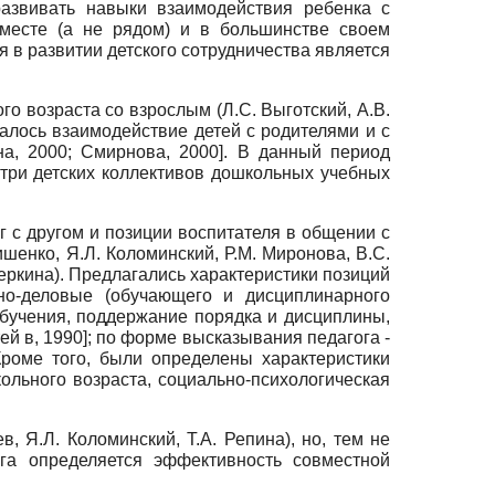
развивать навыки взаимодействия ребенка с
месте (а не рядом) и в большинстве своем
 в развитии детского сотрудничества является
о возраста со взрослым (Л.С. Выготский, А.В.
валось взаимодействие детей с родителями и с
а, 2000
;
Смирнова, 2000
]
. В данный период
три детских коллективов дошкольных учебных
г с другом и позиции воспитателя в общении с
шенко, Я.Л. Коломинский, Р.М. Миронова, В.С.
Стеркина). Предлагались характеристики позиций
но-деловые (обучающего и дисциплинарного
обучения, поддержание порядка и дисциплины,
ей в, 1990
]
; по форме высказывания педагога -
Кроме того, были определены характеристики
ольного возраста, социально-психологическая
 Я.Л. Коломинский, Т.А. Репина), но, тем не
ога определяется эффективность совместной