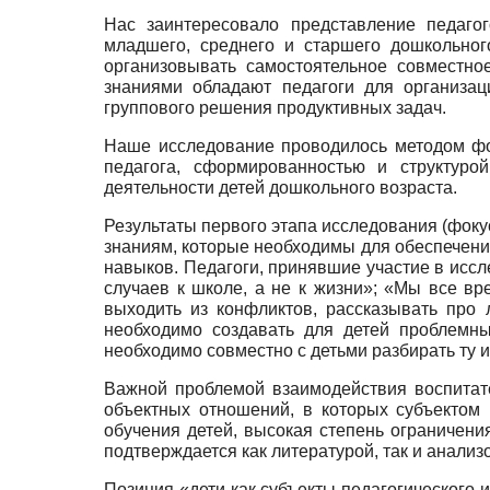
Нас заинтересовало представление педагог
младшего, среднего и старшего дошкольног
организовывать самостоятельное совместно
знаниями обладают педагоги для организац
группового решения продуктивных задач.
Наше исследование проводилось методом фок
педагога, сформированностью и структур
деятельности детей дошкольного возраста.
Результаты первого этапа исследования (фоку
знаниям, которые необходимы для обеспечения
навыков. Педагоги, принявшие участие в исс
случаев к школе, а не к жизни»; «Мы все вр
выходить из конфликтов, рассказывать про л
необходимо создавать для детей проблемны
необходимо совместно с детьми разбирать ту 
Важной проблемой взаимодействия воспитате
объектных отношений, в которых субъектом 
обучения детей, высокая степень ограничени
подтверждается как литературой, так и анализ
Позиция «дети как субъекты педагогического 