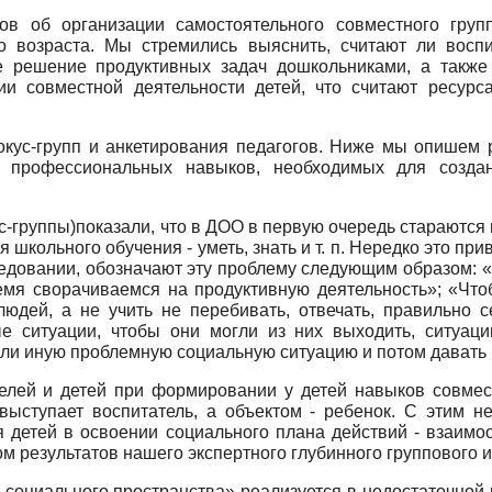
ов об организации самостоятельного совместного гру
о возраста. Мы стремились выяснить, считают ли вос
е решение продуктивных задач дошкольниками, а такж
ии совместной деятельности детей, что считают ресурс
ус-групп и анкетирования педагогов. Ниже мы опишем р
ой профессиональных навыков, необходимых для созда
с-группы)показали, что в ДОО в первую очередь стараются
 школьного обучения - уметь, знать и т. п. Нередко это 
ледовании, обозначают эту проблему следующим образом:
емя сворачиваемся на продуктивную деятельность»; «Чтоб
юдей, а не учить не перебивать, отвечать, правильно с
е ситуации, чтобы они могли из них выходить, ситуации
или иную проблемную социальную ситуацию и потом давать
лей и детей при формировании у детей навыков совмест
выступает воспитатель, а объектом - ребенок. С этим н
я детей в освоении социального плана действий - взаимо
ом результатов нашего экспертного глубинного группового 
и социального пространства» реализуется в недостаточной 