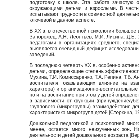
подготовку к школе. Эта работа зачастую 
окружающими детьми и взрослыми. В частн
испытывают трудности в совместной деятельно
ключевой в данном аспекте.
В ХХ в. в отечественной психологии большое 
Запорожец, А.Н. Леонтьев, М.И. Лисина, Д.Б.
педагогами в организациях среднего, спец
выявляется очевидный дефицит исследований
заведений.
В последнюю четверть ХХ в. особенно активно
детьми, определяющие степень эффективности 
Мухина, Т.И. Комиссаренко, Т.А. Репина, Т.В. 
воспитателя, оказывающих влияние на вза
характера) и организационно-воспитательные
но и на воспитание при этом у детей определ
в зависимости от функции (принуждение/уб
группового (микрогруппы) взаимодействия де
характеристика микрогрупп детей
[
Стеркина, 1
Дошкольной педагогикой и психологией много
менее, остается много неизученных зон. Н
деятельности детей дошкольного возраста
[
Вер