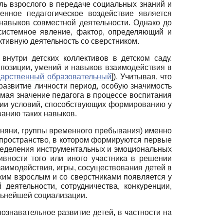
ль взрослого в передаче социальных знаний и
енное педагогическое воздействие является
авыков совместной деятельности. Однако до
 системное явление, фактор, определяющий и
тивную деятельность со сверстником.
нутри детских коллективов в детском саду.
позиции, умений и навыков взаимодействия в
дарственный образовательный
]
). Учитывая, что
азвитие личности период, особую значимость
имая значение педагога в процессе воспитания
нии условий, способствующих формированию у
ванию таких навыков.
 няни, группы временного пребывания) именно
 пространство, в котором формируются первые
пределения инструментальных и эмоциональных
ивности того или иного участника в решении
заимодействия, игры, сосуществования детей в
жим взрослым и со сверстниками появляется у
деятельности, сотрудничества, конкуренции,
льнейшей социализации.
знавательное развитие детей, в частности на