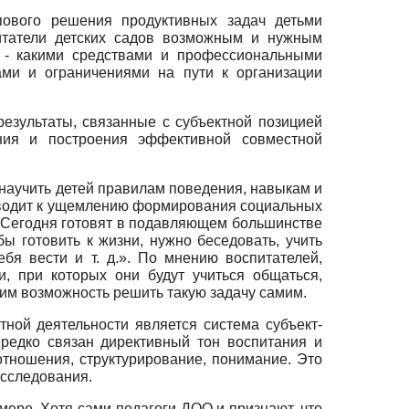
ппового решения продуктивных задач детьми
питатели детских садов возможным и нужным
е - какими средствами и профессиональными
ами и ограничениями на пути к организации
езультаты, связанные с субъектной позицией
ния и построения эффективной совместной
 научить детей правилам поведения, навыкам и
приводит к ущемлению формирования социальных
 «Сегодня готовят в подавляющем большинстве
ы готовить к жизни, нужно беседовать, учить
ебя вести и т. д.». По мнению воспитателей,
, при которых они будут учиться общаться,
 им возможность решить такую задачу самим.
ной деятельности является система субъект-
ередко связан директивный тон воспитания и
отношения, структурирование, понимание. Это
исследования.
мере. Хотя сами педагоги ДОО и признают, что