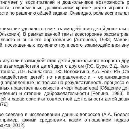
отнимает у воспитателей и дошкольников возможность 
ости, современные дошкольники крайне редко играют в
сти по решению общей задачи. Очевидно, роль воспитателя
внимание уделялось теме взаимодействия детей дошкольног
 Эльконин). В рамках данной темы всесторонне рассматри
иального и высшего образования
[
Антонова, 1983
;
Маврин
, посвященных изучению группового взаимодействия вну
 изучали взаимодействия детей дошкольного возраста дру
взаимодействия детей друг с другом (Р.С. Буре, В.Д. Кали
Антонова, Л.Н. Башлакова, Т.Ф. Волокитина, А.А. Рояк, Р.Б. 
имодействие детей: по направленности - организацион
 (направленные не только на результативность процесса 
енных нравственных качеств и черт характера)
[
Общение дет
еждение) и степени доброжелательности
[
Репина, 1988
]
. 
тей и характеристики совместной деятельности детей дошк
976
]
.
е сделано в исследовании данных вопросов (А.А. Бодалев,
апример, какими средствами, каким отношением педаг
акса, 2012
]
.