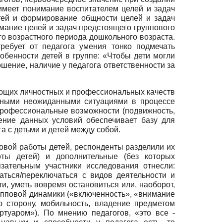
имеет понимание воспитателем целей и задач
етей и формирование общности целей и задач
имание целей и задач предстоящего группового
о возрастного периода дошкольного возраста.
ребует от педагога умения тонко подмечать
обенности детей в группе: «Чтобы дети могли
шение, наличие у педагога ответственности за
ующих личностных и профессиональных качеств
ванными неожиданными ситуациями в процессе
 и профессиональные возможности (подвижность,
дение данных условий обеспечивает базу для
 с детьми и детей между собой.
вой работы детей, респонденты разделили их
ты детей) и дополнительные (без которых
язательным участники исследования отнесли:
аться/переключаться с видов деятельности и
и, уметь вовремя остановиться или, наоборот,
упповой динамики («включенность», «внимание
ю сторону, мобильность, владение предметом
ртуаром»). По мнению педагогов, «это все -