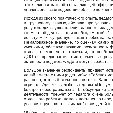
это является важной составляющей эффекти
«начинается взаимодействие обычно по инициат
Исходя из своего практического опыта, педаг
и групповому взаимодействию при условии 
ресурсов для осуществления данного вида дея
совместной деятельности необходим особый сп
испытуемых, существует такая проблема, как
Немаловажное значение, по оценкам самих п
умениями, обеспечивающими возможность фо
отдельно респонденты отмечали, что необхо
ДОО не предполагает этих временных ресур
активности педагога»; «Дети могут вырабатыва
Большое значение респонденты придают моти
делай вместе с ними (с детьми)»; «Ребенок м
разговор, который всем понравится». Важен 
игривость/детскость, любовь к детям: «Не нуж
быстро перестраиваться». В обсуждении эт
деятельности требует от педагога очень бо
отдельного ребенка, нежели постепенно пере
условиях группового взаимодействия детей от 
Обобщая данные, полученные в рамках нашего