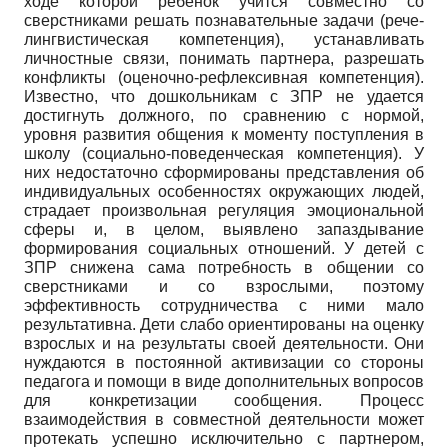
ходе которой ребенок учится совместно со
сверстниками решать познавательные задачи (рече­
лингвистическая компетенция), устанавливать
личностные связи, понимать партнера, разрешать
конфликты (оценочно-рефлексивная компетенция).
Известно, что дошкольникам с ЗПР не удается
достигнуть должного, по сравнению с нормой,
уровня развития общения к моменту поступления в
школу (социально-поведенческая компетенция). У
них недостаточно сформированы представления об
индивидуальных особенностях окружающих людей,
страдает произвольная регуляция эмоциональной
сферы и, в целом, выявлено запаздывание
формирования социальных отношений. У детей с
ЗПР снижена сама потребность в общении со
сверстниками и со взрослыми, поэтому
эффективность сотрудничества с ними мало
результативна. Дети слабо ориентированы на оценку
взрослых и на результаты своей деятельности. Они
нуждаются в постоянной активизации со стороны
педагога и помощи в виде дополнительных вопросов
для конкретизации сообщения. Процесс
взаимодействия в совместной деятельности может
протекать успешно исключительно с партнером,