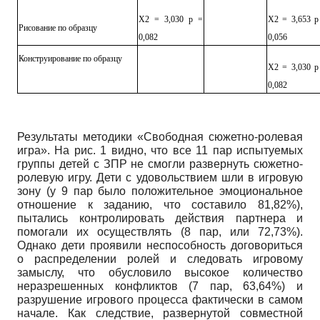
Х2 = 3,030 р =
Х2 = 3,653 р
Рисование по образцу
0,082
0,056
Конструирование по образцу
Х2 = 3,030 р
0,082
Результаты методики «Свободная сюжетно-ролевая
игра». На рис. 1 видно, что все 11 пар испытуемых
группы детей с ЗПР не смогли развернуть сюжетно-
ролевую игру. Дети с удовольствием шли в игровую
зону (у 9 пар было положительное эмоциональное
отношение к заданию, что составило 81,82%),
пытались контролировать действия партнера и
помогали их осуществлять (8 пар, или 72,73%).
Однако дети проявили неспособность договориться
о распределении ролей и следовать игровому
замыслу, что обусловило высокое количество
неразрешенных конфликтов (7 пар, 63,64%) и
разрушение игрового процесса фактически в самом
начале. Как следствие, развернутой совместной