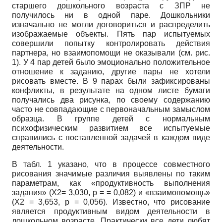
старшего дошкольного возраста с ЗПР не
получилось ни в одной паре. Дошкольники
изначально не могли договориться и распределить
изображаемые объекты. Пять пар испытуемых
совершили попытку контролировать действия
партнера, но взаимопомощи не оказывали (см. рис.
1). У 4 пар детей было эмоционально положительное
отношение к заданию, другие пары не хотели
рисовать вместе. В 9 парах были зафиксированы
конфликты, в результате на одном листе бумаги
получались два рисунка, по своему содержанию
часто не совпадающие с первоначальным замыслом
образца. В группе детей с нормальным
психофизическим развитием все испытуемые
справились с поставленной задачей в каждом виде
деятельности.
В табл. 1 указано, что в процессе совместного
рисования значимые различия выявлены по таким
параметрам, как «продуктивность выполнения
задания» (Х2= 3,030, р = = 0,082) и «взаимопомощь»
(Х2 = 3,653, р = 0,056). Известно, что рисование
является продуктивным видом деятельности в
дошкольном возрасте. Практически все дети любят