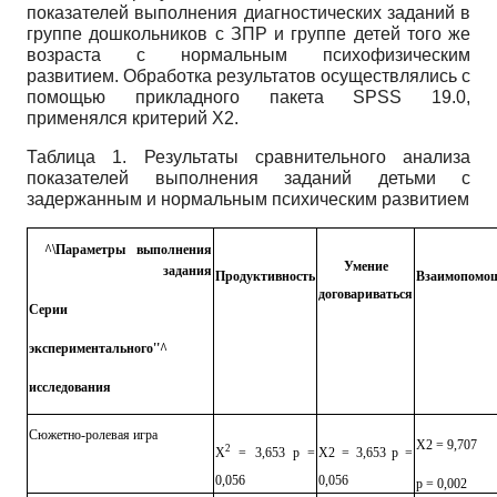
показателей выполнения диагностических заданий в
группе дошкольников с ЗПР и группе детей того же
возраста с нормальным психофизическим
развитием. Обработка результатов осуществлялись с
помощью прикладного пакета
SPSS
19.0,
применялся критерий Х2.
Таблица 1. Результаты сравнительного анализа
показателей выполнения заданий детьми с
задержанным и нормальным психическим развитием
^\Параметры выполнения
Умение
задания
Продуктивность
Взаимопомо
договариваться
Серии
экспериментального''^
исследования
Сюжетно-ролевая игра
Х2 = 9,707
2
Х
= 3,653 р =
Х2 = 3,653 р =
0,056
0,056
р = 0,002