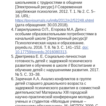
школьников с трудностями в общении
[Электронный ресурс] // Современная
зарубежная психология. 2012. Т. 1. № 2. С. 5–
16. URL:
https://psyjournals.ru/jmfp/2012/n2/52248.shtml
(дата обращения: 30.03.2018).
Гаврилушкина О.П., Егорова М.А. Дети с
особыми образовательными потребностями в
начальной школе [Электронный ресурс]//
Психологическая наука и образование.
psyedu.ru. 2016. Т. 8. № 3. C. 141–152.
doi:
10.17759/psyedu.2016080313
.
Дмитриева Е. Е. Социально-личностная
готовность детей с задержкой психического
развития к обучению в школе // Воспитание и
обучение детей с нарушениями развития. 2017.
№ 5. С. 33–38.
Заречная А.А. Анализ конфликтов в группе
детей старшего дошкольного возраста с
задержкой психического развития в совместной
деятельности// Материалы XIII городской
научно-практической конференции молодых
ученых и студентов «Молодые ученые –
столичному образованию». М.: МГППУ, 2009. С.