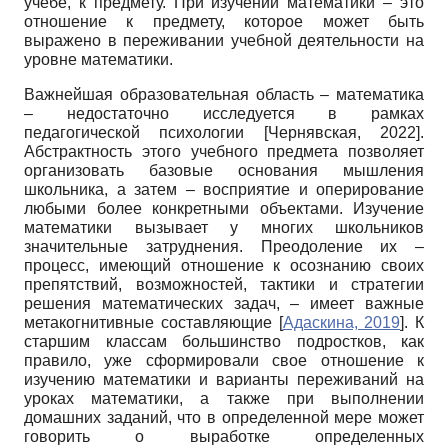
учебе, к предмету. При изучении математики – это
отношение к предмету, которое может быть
выражено в переживании учебной деятельности на
уровне математики.
Важнейшая образовательная область – математика
– недостаточно исследуется в рамках
педагогической психологии
[
Чернявская, 2022
]
.
Абстрактность этого учебного предмета позволяет
организовать базовые основания мышления
школьника, а затем – восприятие и оперирование
любыми более конкретными объектами. Изучение
математики вызывает у многих школьников
значительные затруднения. Преодоление их –
процесс, имеющий отношение к осознанию своих
препятствий, возможностей, тактики и стратегии
решения математических задач, – имеет важные
метакогнитивные составляющие
[
Адаскина, 2019
]
. К
старшим классам большинство подростков, как
правило, уже сформировали свое отношение к
изучению математики и варианты переживаний на
уроках математики, а также при выполнении
домашних заданий, что в определенной мере может
говорить о выработке определенных