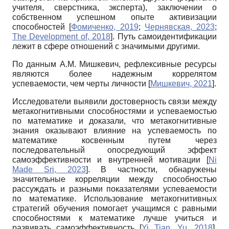
учителя, сверстника, эксперта), заключении о
собственном успешном опыте активизации
способностей
[
Фомиченко, 2019
;
Чернявская, 2023
;
The Development of, 2018
]
. Путь самоидентификации
лежит в сфере отношений с значимыми другими.
По данным А.М. Мишкевич, рефлексивные ресурсы
являются более надежным коррелятом
успеваемости, чем черты личности
[
Мишкевич, 2021
]
.
Исследователи выявили достоверность связи между
метакогнитивными способностями и успеваемостью
по математике и доказали, что метакогнитивные
знания оказывают влияние на успеваемость по
математике косвенным путем через
последовательный опосредующий эффект
самоэффективности и внутренней мотивации
[
Ni
Made Sri, 2023
]
. В частности, обнаружены
значительные корреляции между способностью
рассуждать и разными показателями успеваемости
по математике. Использование метакогнитивных
стратегий обучения помогает учащимся с равными
способностями к математике лучше учиться и
развивать самоэффективность
[
Yi Tian, Yu, 2018
]
.