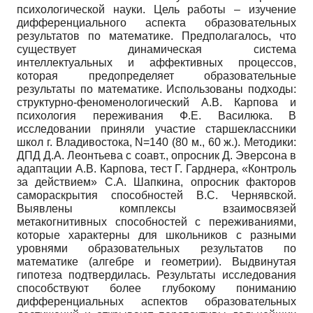
психологической науки. Цель работы – изучение
дифференциального аспекта образовательных
результатов по математике. Предполагалось, что
существует динамическая система
интеллектуальных и аффективных процессов,
которая предопределяет образовательные
результаты по математике. Использованы подходы:
структурно-феноменологический А.В. Карпова и
психология переживания Ф.Е. Василюка. В
исследовании приняли участие старшеклассники
школ г. Владивостока, N=140 (80 м., 60 ж.). Методики:
ДПД Д.А. Леонтьева с соавт., опросник Д. Эверсона в
адаптации А.В. Карпова, тест Г. Гарднера, «Контроль
за действием» С.А. Шапкина, опросник факторов
самораскрытия способностей В.С. Чернявской.
Выявлены комплексы взаимосвязей
метакогнитивных способностей с переживаниями,
которые характерны для школьников с разными
уровнями образовательных результатов по
математике (алгебре и геометрии). Выдвинутая
гипотеза подтвердилась. Результаты исследования
способствуют более глубокому пониманию
дифференциальных аспектов образовательных