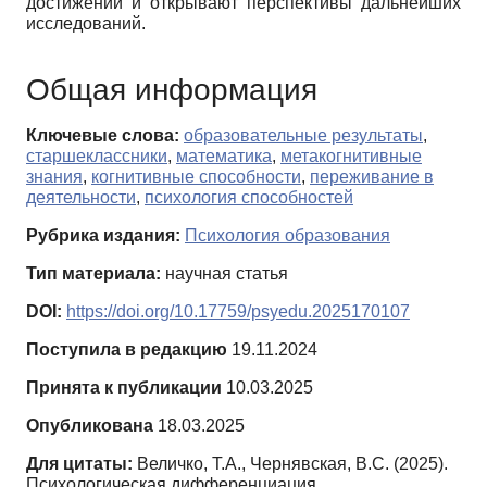
достижений и открывают перспективы дальнейших
исследований.
Общая информация
Ключевые слова:
образовательные результаты
,
старшеклассники
,
математика
,
метакогнитивные
знания
,
когнитивные способности
,
переживание в
деятельности
,
психология способностей
Рубрика издания:
Психология образования
Тип материала:
научная статья
DOI:
https://doi.org/10.17759/psyedu.2025170107
Поступила в редакцию
19.11.2024
Принята к публикации
10.03.2025
Опубликована
18.03.2025
Для цитаты:
Величко, Т.А., Чернявская, В.С. (2025).
Психологическая дифференциация