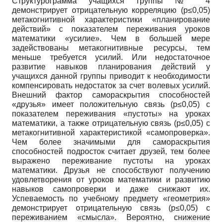
Структурограмма учащихся группы № 4
демонстрирует отрицательную корреляцию (p≤0,05)
метакогнитивной характеристики «планирование
действий» с показателем переживания уроков
математики «усилие». Чем в большей мере
задействованы метакогнитивные ресурсы, тем
меньше требуется усилий. Или недостаточное
развитие навыков планирования действий у
учащихся данной группы приводит к необходимости
компенсировать недостаток за счет волевых усилий.
Внешний фактор самораскрытия способностей
«друзья» имеет положительную связь (p≤0,05) с
показателем переживания «пустоты» на уроках
математики, а также отрицательную связь (p≤0,05) с
метакогнитивной характеристикой «самопроверка».
Чем более значимыми для самораскрытия
способностей подросток считает друзей, тем более
выражено переживание пустоты на уроках
математики. Друзья не способствуют получению
удовлетворения от уроков математики и развитию
навыков самопроверки и даже снижают их.
Успеваемость по учебному предмету «геометрия»
демонстрирует отрицательную связь (p≤0,05) с
переживанием «смысла». Вероятно, снижение