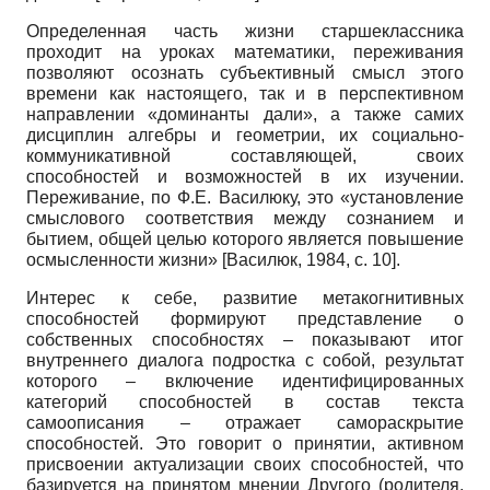
Определенная часть жизни старшеклассника
проходит на уроках математики, переживания
позволяют осознать субъективный смысл этого
времени как настоящего, так и в перспективном
направлении «доминанты дали», а также самих
дисциплин алгебры и геометрии, их социально-
коммуникативной составляющей, своих
способностей и возможностей в их изучении.
Переживание, по Ф.Е. Василюку, это «установление
смыслового соответствия между сознанием и
бытием, общей целью которого является повышение
осмысленности жизни»
[
Василюк, 1984
, c. 10]
.
Интерес к себе, развитие метакогнитивных
способностей формируют представление о
собственных способностях – показывают итог
внутреннего диалога подростка с собой, результат
которого – включение идентифицированных
категорий способностей в состав текста
самоописания – отражает самораскрытие
способностей. Это говорит о принятии, активном
присвоении актуализации своих способностей, что
базируется на принятом мнении Другого (родителя,