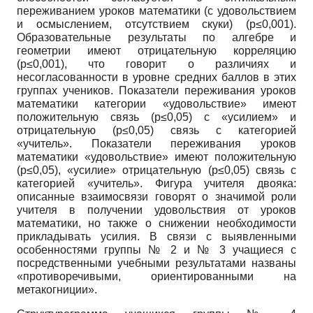
переживанием уроков математики (с удовольствием
и осмыслением, отсутствием скуки) (p≤0,001).
Образовательные результаты по алгебре и
геометрии имеют отрицательную корреляцию
(p≤0,001), что говорит о различиях и
несогласованности в уровне средних баллов в этих
группах учеников. Показатели переживания уроков
математики категории «удовольствие» имеют
положительную связь (p≤0,05) с «усилием» и
отрицательную (p≤0,05) связь с категорией
«учитель». Показатели переживания уроков
математики «удовольствие» имеют положительную
(p≤0,05), «усилие» отрицательную (p≤0,05) связь с
категорией «учитель». Фигура учителя двояка:
описанные взаимосвязи говорят о значимой роли
учителя в получении удовольствия от уроков
математики, но также о снижении необходимости
прикладывать усилия. В связи с выявленными
особенностями группы № 2 и № 3 учащиеся с
посредственными учебными результатами названы
«противоречивыми, ориентированными на
метакогниции».