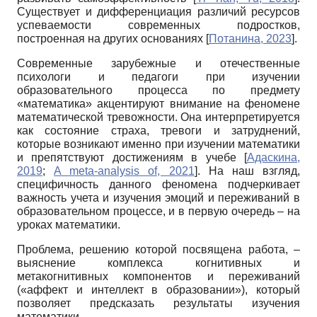
Существует и дифференциация различий ресурсов
успеваемости современных подростков,
построенная на других основаниях
[
Потанина, 2023
]
.
Современные зарубежные и отечественные
психологи и педагоги при изучении
образовательного процесса по предмету
«математика» акцентируют внимание на феномене
математической тревожности. Она интерпретируется
как состояние страха, тревоги и затруднений,
которые возникают именно при изучении математики
и препятствуют достижениям в учебе
[
Адаскина,
2019
;
A meta-analysis of, 2021
]
. На наш взгляд,
специфичность данного феномена подчеркивает
важность учета и изучения эмоций и переживаний в
образовательном процессе, и в первую очередь – на
уроках математики.
Проблема, решению которой посвящена работа, –
выяснение комплекса когнитивных и
метакогнитивных компонентов и переживаний
(«аффект и интеллект в образовании»), который
позволяет предсказать результаты изучения
математики.