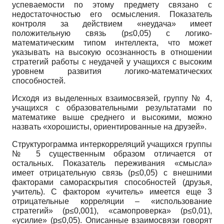
успеваемости по этому предмету связано с
недостаточностью его осмысления. Показатель
контроля за действием «неудача» имеет
положительную связь (p≤0,05) с логико-
математическим типом интеллекта, что может
указывать на высокую осознанность в отношении
стратегий работы с неудачей у учащихся с высоким
уровнем развития логико-математических
способностей.
Исходя из выделенных взаимосвязей, группу № 4,
учащихся с образовательными результатами по
математике выше среднего и высокими, можно
назвать «хорошисты, ориентированные на друзей».
Структурограмма интеркорреляций учащихся группы
№ 5 существенным образом отличается от
остальных. Показатель переживания «смысла»
имеет отрицательную связь (p≤0,05) с внешними
факторами самораскрытия способностей (друзья,
учитель). С фактором «учитель» имеется еще 3
отрицательные корреляции – «использование
стратегий» (p≤0,001), «самопроверка» (p≤0,01),
«усилие» (p≤0,05). Описанные взаимосвязи говорят