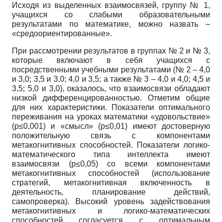
Исходя из выделенных взаимосвязей, группу № 1,
учащихся со слабыми образовательными
результатами по математике, можно назвать –
«средоориентированные».
При рассмотрении результатов в группах № 2 и № 3,
которые включают в себя учащихся с
посредственными учебными результатами (№ 2 – 4,0
и 3,0; 3,5 и 3,0; 4,0 и 3,5; а также № 3 – 4,0 и 4,0; 4,5 и
3,5; 5,0 и 3,0), оказалось, что взаимосвязи обладают
низкой дифференцированностью. Отметим общие
для них характеристики. Показатели оптимального
переживания на уроках математики «удовольствие»
(p≤0,001) и «смысл» (p≤0,01) имеют достоверную
положительную связь с компонентами
метакогнитивных способностей. Показатели логико-
математического типа интеллекта имеют
взаимосвязи (p≤0,05) со всеми компонентами
метакогнитивных способностей (использование
стратегий, метакогнитивная включенность в
деятельность, планирование действий,
самопроверка). Высокий уровень задействования
метакогнитивных и логико-математических
способностей согласуется с оптимальным