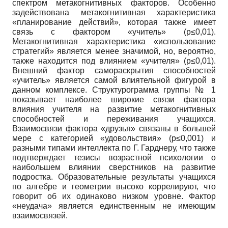
спектром метакогнитивных факторов. Особенно
задействована метакогнитивная характеристика
«планирование действий», которая также имеет
связь с фактором «учитель» (p≤0,01).
Метакогнитивная характеристика «использование
стратегий» является менее значимой, но, вероятно,
также находится под влиянием «учителя» (p≤0,01).
Внешний фактор самораскрытия способностей
«учитель» является самой влиятельной фигурой в
данном комплексе. Структурограмма группы № 1
показывает наиболее широкие связи фактора
влияния учителя на развитие метакогнитивных
способностей и переживания учащихся.
Взаимосвязи фактора «друзья» связаны в большей
мере с категорией «удовольствия» (p≤0,001) и
разными типами интеллекта по Г. Гарднеру, что также
подтверждает тезисы возрастной психологии о
наибольшем влиянии сверстников на развитие
подростка. Образовательные результаты учащихся
по алгебре и геометрии высоко коррелируют, что
говорит об их одинаково низком уровне. Фактор
«неудача» является единственным не имеющим
взаимосвязей.