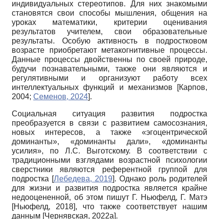
индивидуальных стереотипов. Для них знакомыми
становятся свои способы мышления, общения на
уроках математики, критерии оценивания
результатов учителем, свои образовательные
результаты. Особую активность в подростковом
возрасте приобретают метакогнитивные процессы.
Данные процессы двойственны по своей природе,
будучи познавательными, также они являются и
регулятивными и организуют работу всех
интеллектуальных функций и механизмов
[
Карпов,
2004
;
Семенов, 2024
]
.
Социальная ситуация развития подростка
преобразуется в связи с развитием самосознания,
новых интересов, а также «эгоцентрической
доминанты», «доминанты дали», «доминанты
усилия», по Л.С. Выготскому. В соответствии с
традиционными взглядами возрастной психологии
сверстники являются референтной группой для
подростка
[
Лебедева, 2019
]
. Однако роль родителей
для жизни и развития подростка является крайне
недооцененной, об этом пишут Г. Ньюфелд, Г. Матэ
[
Ньюфелд, 2018
]
, что также соответствует нашим
данным
[
Чернявская, 2022а
]
.