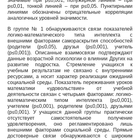
значимые при p≤0,001, полужирной линией – при
p≤0,01, тонкой линией – при p≤0,05. Пунктирными
линиями обозначены отрицательные корреляции
аналогичных уровней значимости.
В группе № 1 обнаруживаются связи показателей
логико-математического типа интеллекта с
внешними факторами самораскрытия способностей
(родители (p≤0,05), друзья (p≤0,001), учитель
(p≤0,001)). Описанные взаимосвязи подтверждают
данные возрастной психологии о влиянии Других на
развитие подростка. Стремление учащихся к
учебным результатам не связано с внутренними
ресурсами, а носит характер реализации ожиданий
социальной среды. Показатель переживания уроков
математики «удовольствие» от учебной
деятельности связан с четырьмя факторами: логико-
математическим типом интеллекта (p≤0,001),
учителем (p≤0,001), родителем (p≤0,001), друзьями
(p≤0,001). У учащихся данной группы практически
отсутствует самостоятельное получение
удовлетворения, оно регламентировано лишь
внешними факторами социальной среды. Прямые
достоверные связи обнаруживаются с широким