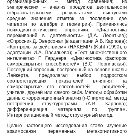
организационных – метод сравнения; из
эмпирических – анализ продуктов деятельности
(образовательными результатами выступали
средние значения отметок за последние две
четверти по алгебре и геометрии). Применялись
психодиагностические опросники: «Диагностика
переживаний в деятельности» (Д.А. Леонтьев);
«Опросник Д. Эверсона» (в адаптации А.В. Карпова);
«Контроль за действием» (HAKEMP) (Kuhl (1990), в
адаптации И.А. Васильева); «Тест множественного
интеллекта» Г. Гарднера; «Диагностика факторов
самораскрытия способностей» (В.С. Чернявская).
Последний опросник, построенный на основе шкалы
Лайкерта, предполагал выбор подростком
соответствующих показателей влияния на
самораскрытие его способностей – родителей,
учителя, друзей или самого себя. Методы обработки
данных: корреляционный анализ (r-Спирмена), метод
построения структурограмм (А.В. Карпова);
дифференциация материала по группам.
Интерпретационный метод: структурный метод.
Целью настоящего исследования стало изучение
взаимосвязи переменных метакогнитивного