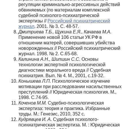
регуляции криминально-агрессивных действий
обвиняемых (по материалам комплексной
судебной психолого-психиатрической
экспертизы //
Российский психиатрический
журнал
. 2001. № 3. С. 48-57.
Дмитриева Т.Б., Щукина Е.Я., Качаева М.А.
Применение новой 106 статьи УК РФ в
отношении матерей, совершивших убийства
новорожденных // Российский психиатрический
журнал. 1998. № 2. С.65-68.
Калинина А.Н., Шипшин С.С.
Основы
технологии экспертной психологической
диагностики морального вреда // Судебная
психиатрия. Вып. № 4. М., 2001, с.19-32.
Конышева Л.П.
Психологическое изучение
мотивации при расследовании насильственных
преступлений // Юридическая психология. М.,
1998. С.74-95.
Коченов М.М.
Судебно-психологическая
экспертиза: теория и практика. Избранные
труды. М.: Генезис, 2010, 352 с.
Кудрявцев И. А.
Судебная психолого-
психиатрическая экспертиза. М. : Юридическая