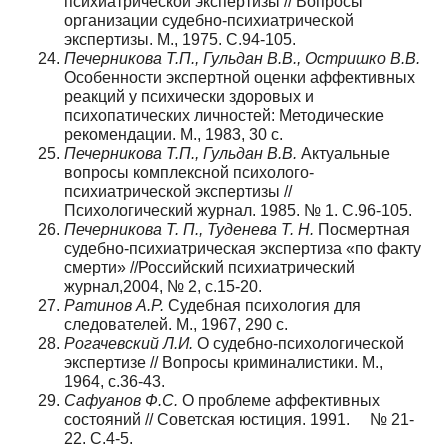
психиатрической экспертизы // Вопросы
организации судебно-психиатрической
экспертизы. М., 1975. С.94-105.
Печерникова Т.П., Гульдан В.В., Остришко В.В.
Особенности экспертной оценки аффективных
реакций у психически здоровых и
психопатических личностей: Методические
рекомендации. М., 1983, 30 с.
Печерникова Т.П., Гульдан В.В.
Актуальные
вопросы комплексной психолого-
психиатрической экспертизы //
Психологический журнал. 1985. № 1. С.96-105.
Печерникова Т. П., Туденева Т. Н.
Посмертная
судебно-психиатрическая экспертиза «по факту
смерти» //Российский психиатрический
журнал,2004, № 2, с.15-20.
Ратинов А.Р.
Судебная психология для
следователей. М., 1967, 290 с.
Рогачевский Л.И.
О судебно-психологической
экспертизе // Вопросы криминалистики. М.,
1964, с.36-43.
Сафуанов Ф.С.
О проблеме аффективных
состояний // Советская юстиция. 1991. № 21-
22. С.4-5.