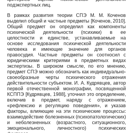
подэкспертных лиц.
В рамках развития теории СПЭ М. М. Коченов
выделил общий и частные предметы
[
Коченов, 2010
]
.
Общий предмет он определил как компоненты
психической деятельности (психики) в ее
целостности и единстве, устанавливаемые на
основе исследования психической деятельности
человека и имеющие значение для органов
правосудия. Частные предметы он соотносил с
юридическими критериями в предметных видах
экспертизы. В широком смысле, по его мнению,
предмет СПЭ можно обозначить как индивидуально-
своеобразные черты психического отражения
действительности субъектом. И. А. Кудрявцев, автор
первой отечественной монографии, посвященной
КСППЭ
[
Кудрявцев, 1988
]
, уточнил это определение,
включив в предмет, наряду с отражением,
«рефлексию и регуляцию поведения», и указав
факторы, влияющие на эти психические процессы:
взаимодействие болезненных (психопатологических)
и неболезненных (возрастного, ситуационного,
эмоционального, личностного) психических