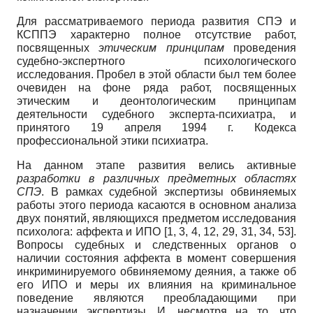
Для рассматриваемого периода развития СПЭ и
КСППЭ характерно полное отсутствие работ,
посвященных
этическим принципам
проведения
судебно-экспертного психологического
исследования. Пробел в этой области был тем более
очевиден на фоне ряда работ, посвященных
этическим и деонтологическим принципам
деятельности судебного эксперта-психиатра, и
принятого 19 апреля 1994 г. Кодекса
профессиональной этики психиатра.
На данном этапе развития велись активные
разработки в различных предметных областях
СПЭ
. В рамках судебной экспертизы обвиняемых
работы этого периода касаются в основном анализа
двух понятий, являющихся предметом исследования
психолога: аффекта и ИПО [1, 3, 4, 12, 29, 31, 34, 53].
Вопросы судебных и следственных органов о
наличии состояния аффекта в момент совершения
инкриминируемого обвиняемому деяния, а также об
его ИПО и меры их влияния на криминальное
поведение являются преобладающими при
назначении экспертизы. И, несмотря на то, что