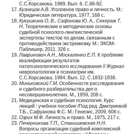
С.С.Корсакова. 1989. Вып. 6. С.86-92.
Кузнецов А.В.
Уголовное право и личность. М.:
Юридическая литература, 1977, 168 с.
Кукушкина О. В., Сафонова Ю. А., Секераж Т.
Н.
Теоретические и методические основы
судебной психолого-лингвистической
экспертизы текстов по делам, связанным с
противодействием экстремизму. М.: ЭКОМ-
Паблишер, 2011. 326 с.
Лавринович А.Н., Москаленко Е.П.
К проблеме
квалификации результатов
патопсихологического исследования // Журнал
невропатологии и психиатрии им.
С.С.Корсакова. 1984. Вып. 12. С.1832-1838.
Миньковский Г.М.
Особенности расследования
и судебного разбирательства дел о
несовершеннолетних. М., 1959, 208 с.
Медицинская и судебная психология. Курс
лекций : учебное пособие /Под ред. Дмитриевой
Т.Б., Сафуанова Ф.С. М.: Генезис, 2009, 606 с.
Озрих М.Ф.
Личность и право. М., 1975, 217 с.
Печерникова Т.П., Станишевская Н.Н.
Вопросы организации судебной комплексной