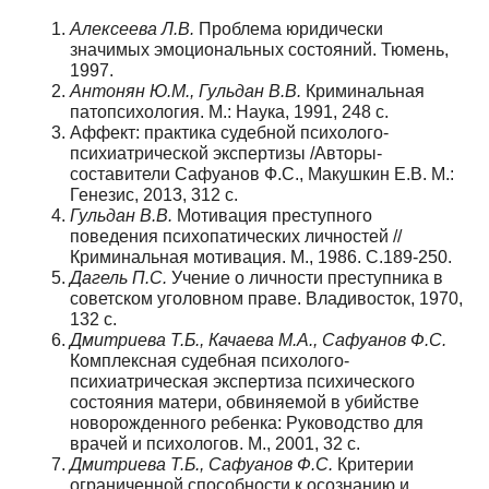
Алексеева Л.В.
Проблема юридически
значимых эмоциональных состояний. Тюмень,
1997.
Антонян Ю.М., Гульдан В.В.
Криминальная
патопсихология. М.: Наука, 1991, 248 с.
Аффект: практика судебной психолого-
психиатрической экспертизы /Авторы-
составители Сафуанов Ф.С., Макушкин Е.В. М.:
Генезис, 2013, 312 с.
Гульдан В.В.
Мотивация преступного
поведения психопатических личностей //
Криминальная мотивация. М., 1986. С.189-250.
Дагель П.С.
Учение о личности преступника в
советском уголовном праве. Владивосток, 1970,
132 с.
Дмитриева Т.Б., Качаева М.А., Сафуанов Ф.С.
Комплексная судебная психолого-
психиатрическая экспертиза психического
состояния матери, обвиняемой в убийстве
новорожденного ребенка: Руководство для
врачей и психологов. М., 2001, 32 с.
Дмитриева Т.Б., Сафуанов Ф.С.
Критерии
ограниченной способности к осознанию и