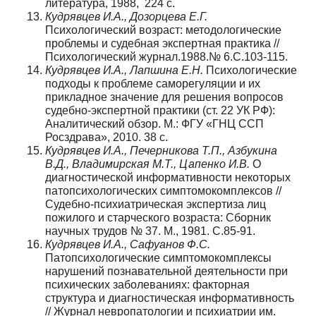
литература, 1988, 224 с.
Кудрявцев И.А., Дозорцева Е.Г.
Психологический возраст: методологические
проблемы и судебная экспертная практика //
Психологический журнал.1988.№ 6.С.103-115.
Кудрявцев И.А., Лапшина Е.Н.
Психологические
подходы к проблеме саморегуляции и их
прикладное значение для решения вопросов
судебно-экспертной практики (ст. 22 УК РФ):
Аналитический обзор. М.: ФГУ «ГНЦ ССП
Росздрава», 2010. 38 с.
Кудрявцев И.А., Печерникова Т.П., Азбукина
В.Д., Владимирская М.Т., Цапенко И.В.
О
диагностической информативности некоторых
патопсихологических симптомокомплексов //
Судебно-психиатрическая экспертиза лиц
пожилого и старческого возраста: Сборник
научных трудов № 37. М., 1981. С.85-91.
Кудрявцев И.А., Сафуанов Ф.С.
Патопсихологические симптомокомплексы
нарушений познавательной деятельности при
психических заболеваниях: факторная
структура и диагностическая информативность
// Журнал невропатологии и психиатрии им.