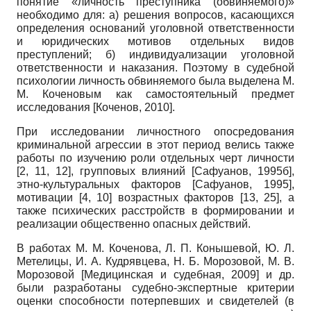
понятие «личность преступника (обвиняемого)»
необходимо для: а) решения вопросов, касающихся
определения оснований уголовной ответственности
и юридических мотивов отдельных видов
преступлений; б) индивидуализации уголовной
ответственности и наказания. Поэтому в судебной
психологии личность обвиняемого была выделена М.
М. Коченовым как самостоятельный предмет
исследования
[
Коченов, 2010
]
.
При исследовании личностного опосредования
криминальной агрессии в этот период велись также
работы по изучению роли отдельных черт личности
[2, 11, 12], групповых влияний
[
Сафуанов, 1995б
]
,
этно-культуральных факторов
[
Сафуанов, 1995
]
,
мотивации [4, 10] возрастных факторов [13, 25], а
также психических расстройств в формировании и
реализации общественно опасных действий.
В работах М. М. Коченова, Л. П. Конышевой, Ю. Л.
Метелицы, И. А. Кудрявцева, Н. Б. Морозовой, М. В.
Морозовой
[
Медицинская и судебная, 2009
]
и др.
были разработаны судебно-экспертные критерии
оценки способности потерпевших и свидетелей (в