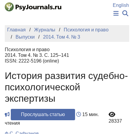
Перейти к основному содержанию
English
НОВОСТИ
Главная
Журналы
Психология и право
ИЗДАНИЯ
Выпуски
2014. Том 4. № 3
АВТОРЫ
ПОДАТЬ РУКОПИСЬ
Психология и право
БАЗА ЗНАНИЙ
2014. Том 4. № 3. С. 125–141
ISSN: 2222-5196 (online)
КЛЮЧЕВЫЕ СЛОВА
Регистрация
Вход
История развития судебно-
психологической
экспертизы
Прослушать статью
15 мин.
28337
чтения
Ф.С. Сафуанов