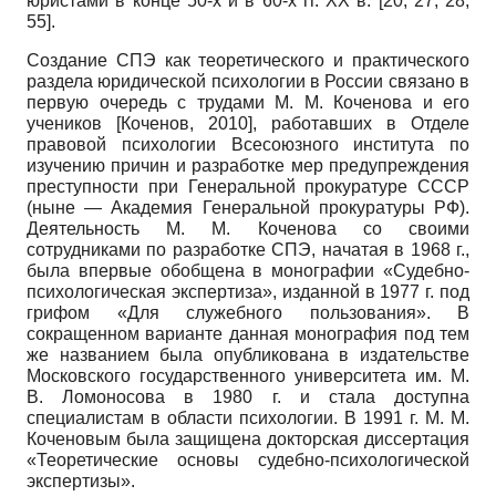
юристами в конце 50-х и в 60-х гг. XX в. [20, 27, 28,
55].
Создание СПЭ как теоретического и практического
раздела юридической психологии в России связано в
первую очередь с трудами М. М. Коченова и его
учеников
[
Коченов, 2010
]
, работавших в Отделе
правовой психологии Всесоюзного института по
изучению причин и разработке мер предупреждения
преступности при Генеральной прокуратуре СССР
(ныне — Академия Генеральной прокуратуры РФ).
Деятельность М. М. Коченова со своими
сотрудниками по разработке СПЭ, начатая в 1968 г.,
была впервые обобщена в монографии «Судебно-
психологическая экспертиза», изданной в 1977 г. под
грифом «Для служебного пользования». В
сокращенном варианте данная монография под тем
же названием была опубликована в издательстве
Московского государственного университета им. М.
В. Ломоносова в 1980 г. и стала доступна
специалистам в области психологии. В 1991 г. М. М.
Коченовым была защищена докторская диссертация
«Теоретические основы судебно-психологической
экспертизы».