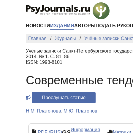
Перейти к основному содержанию
НОВОСТИ
ИЗДАНИЯ
АВТОРЫ
ПОДАТЬ РУКО
Главная
Журналы
Учёные записки Санкт
Учёные записки Санкт-Петербургского государс
2014. № 1. С. 81–86
ISSN: 1993-8101
Современные тенд
Прослушать статью
Н.М. Платонова
,
М.Ю. Платонов
Информация
GS
PDF (RUS)
Метрики