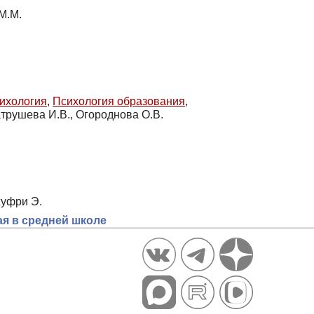
М.М.
ихология
,
Психология образования
,
атрушева И.В., Огороднова О.В.
жуфри Э.
ая в средней школе