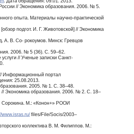
tm
. Дата обращения: 09.01. 2013.
оссии // Экономика образования. 2006. № 5.
енного опыта. Материалы научно-практической
обзор подгот. И. Г. Животовской] // Экономика
д. А. В. Со- рокоумов. Минск: Гревцов
. 2006. № 5 (36). С. 59–62.
слуги // Ученые записки Санкт-
0.
 // Информационный портал
ения: 25.08.2013.
разования. 2005. № 1. С. 38–48.
 Экономика образования. 2006. № 2. С. 18–
. Сорокина. М.: «Конон+» РООИ
://www.isras.ru/
ﬁles/File/Socis/2003–
торского коллектива В. М. Филиппов. М.: