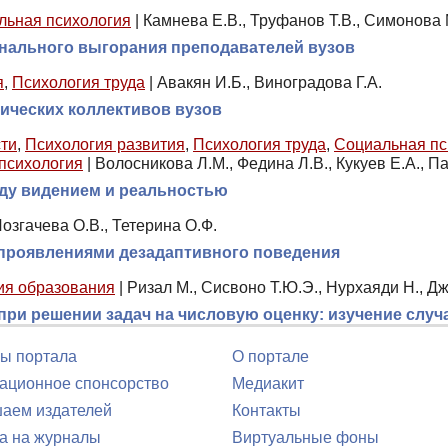
льная психология
|
Камнева Е.В., Труфанов Т.В., Симонова 
ального выгорания преподавателей вузов
я
,
Психология труда
|
Авакян И.Б., Виноградова Г.А.
ических коллективов вузов
сти
,
Психология развития
,
Психология труда
,
Социальная пс
психология
|
Волосникова Л.М., Федина Л.В., Кукуев Е.А., П
жду видением и реальностью
озгачева О.В., Тетерина О.Ф.
 проявлениями дезадаптивного поведения
ия образования
|
Ризал М., Сисвоно Т.Ю.Э., Нурхаяди Н., Д
ри решении задач на числовую оценку: изучение случ
ы портала
О портале
ционное спонсорство
Медиакит
аем издателей
Контакты
а на журналы
Виртуальные фоны