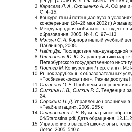
ресурс] // Сайт В. Л. Глазычева. Режим д
Карасева Л. А., Охрименко А. А
. Общее и
С. 4–15.
Конкурентный потенциал вуза в условиях
конференции (24–26 мая 2002 г.) Армави
Международная мобильность студентов и г
образования. 2005. № 4. С. 97–113.
Мэлоун С. А.
Корпоративный учебный центр:
Паблишер, 2008.
Найт Дж.
Последствия международной тор
Платонова Ю. Ю.
Характеристики маркет
Петербургского государственного институт
Портер М.
Конкуренция / пер. с англ. М.:
Рынок зарубежных образовательных услу
«Росбизнесконсалтинг». Режим доступа
h
Сагинова О. В
. Проблемы и перспективы 
Силкина Н. В., Силкин Р. С.
Тенденции раз
24.
Сорокина Н. Д.
Управление новациями в в
«Реабилитации», 2009. 255 с.
Старостина Т. В.
Вузы на рынке образов
04/Starostina.pdf. Дата обращения: 12.11.2
Управление в высшей школе: опыт, тенден
Логос, 2005. 540 с.