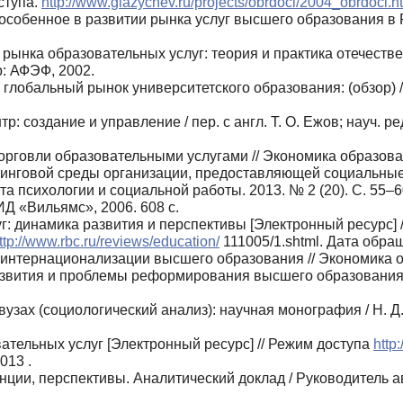
оступа.
http://www.glazychev.ru/projects/obrdocl/2004_obrdocl.h
 особенное в развитии рынка услуг высшего образования в Р
 рынка образовательных услуг: теория и практика отечеств
р: АФЭФ, 2002.
лобальный рынок университетского образования: (обзор) / [
 создание и управление / пер. с англ. Т. О. Ежов; науч. ре
говли образовательными услугами // Экономика образования
инговой среды организации, предоставляющей социальные у
а психологии и социальной работы. 2013. № 2 (20). С. 55–6
 ИД «Вильямс», 2006. 608 с.
г: динамика развития и перспективы [Электронный ресурс]
ttp://www.rbc.ru/reviews/education/
111005/1.shtml. Дата обращ
интернационализации высшего образования // Экономика об
вития и проблемы реформирования высшего образования //
узах (социологический анализ): научная монография / Н. Д
ательных услуг [Электронный ресурс] // Режим доступа
http
013 .
ции, перспективы. Аналитический доклад / Руководитель ав