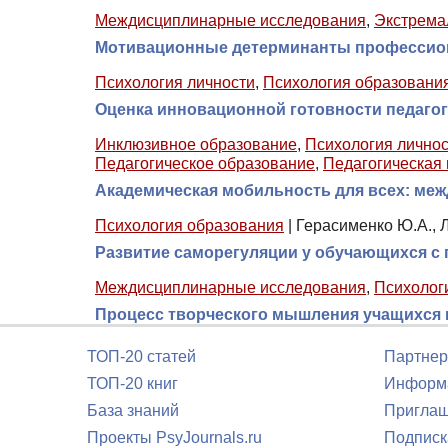
Междисциплинарные исследования
,
Экстрема
Мотивационные детерминанты профессион
Психология личности
,
Психология образовани
Оценка инновационной готовности педагог
Инклюзивное образование
,
Психология лично
Педагогическое образование
,
Педагогическая 
Академическая мобильность для всех: ме
Психология образования
|
Герасименко Ю.А., Л
Развитие саморегуляции у обучающихся с
Междисциплинарные исследования
,
Психолог
Процесс творческого мышления учащихся п
ТОП-20 статей
Партнер
ТОП-20 книг
Информа
База знаний
Приглаш
Проекты PsyJournals.ru
Подписк