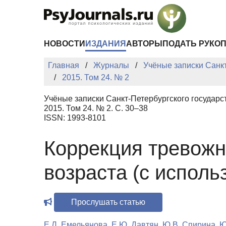
Перейти к основному содержанию
НОВОСТИ
ИЗДАНИЯ
АВТОРЫ
ПОДАТЬ РУКО
Главная
Журналы
Учёные записки Санкт
2015. Том 24. № 2
Учёные записки Санкт-Петербургского государс
2015. Том 24. № 2. С. 30–38
ISSN: 1993-8101
Коррекция тревожн
возраста (с испол
Прослушать статью
Е.Л. Емельянова
,
Е.Ю. Давтян
,
Ю.В. Спирина
,
Ю