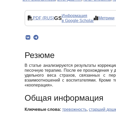
Информация
GS
PDF (RUS)
Метрики
в Google Scholar
Резюме
В статье анализируются результаты коррекц
песочную терапию. После ее прохождения у 
удельного веса страхов, связанных с пе
взаимоотношений с воспитателями. Кроме то
«кооперация».
Общая информация
Ключевые слова:
тревожность
,
старший дошк