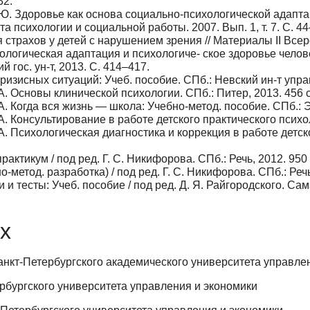
32.
. Ю. Здоровье как основа социально-психологической адаптац
а психологии и социальной работы. 2007. Вып. 1, т. 7. С. 44
ия страхов у детей с нарушением зрения // Материалы II Вс
ологическая адаптация и психологиче- ское здоровье чело
й гос. ун-т, 2013. С. 414–417.
ризисных ситуаций: Учеб. пособие. СПб.: Невский ин-т управ
 А. Основы клинической психологии. СПб.: Питер, 2013. 456 с
 А. Когда вся жизнь — школа: Учебно-метод. пособие. СПб.: 
 А. Консультирование в работе детского практического психол
 А. Психологическая диагностика и коррекция в работе детско
актикум / под ред. Г. С. Никифорова. СПб.: Речь, 2012. 950 
метод. разработка) / под ред. Г. С. Никифорова. СПб.: Речь,
и тесты: Учеб. пособие / под ред. Д. Я. Райгородского. Сам
х
нкт-Петербургского академического университета управления
рбургского университета управления и экономики