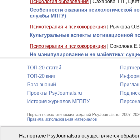
Психология образования
|
Сахарова Т.Н., Цвет
Особенности оказания психологической п
службы МПГУ)
Психотерапия и психокоррекция
|
Рычкова О.В.
Культуральные аспекты мотивационной пс
Психотерапия и психокоррекция
|
Соколова Е.
Не манипулирование и не майевтика: сущн
ТОП-20 статей
Партнер
ТОП-20 книг
Информа
База знаний
Приглаш
Проекты PsyJournals.ru
Подписк
История журналов МГППУ
Персона
Портал психологических изданий PsyJournals.ru, 2007–202
Правила использования материалов
Свидетельство регистрации СМИ
Эл № ФС77-66447 от 14 и
На портале PsyJournals.ru осуществляется обрабо
Издатель:
ФГБОУ ВО МГППУ