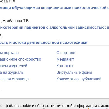
кова Н.А.
омощи обучающимся специалистами психологической с
, Агибалова Т.В.
ихотерапии пациентов с алкогольной зависимостью: 
Е.
ость и истоки деятельностной психотехники
ы портала
О портале
ционное спонсорство
Медиакит
аем издателей
Контакты
а на журналы
Виртуальные фоны
льная страница
Кодекс этики публикаций
6
юля 2016 г.
тка файлов cookie и сбор статистической информации с ис