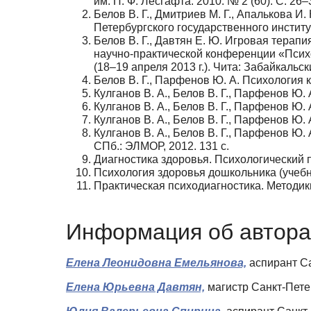
им. П. Ф. Лесгафта. 2010. № 2 (60). С. 26–
Белов В. Г., Дмитриев М. Г., Апалькова И
Петербургского государственного институт
Белов В. Г., Давтян Е. Ю. Игровая терап
научно-практической конференции «Псих
(18–19 апреля 2013 г.). Чита: Забайкальски
Белов В. Г., Парфенов Ю. А. Психология к
Кулганов В. А., Белов В. Г., Парфенов Ю.
Кулганов В. А., Белов В. Г., Парфенов Ю.
Кулганов В. А., Белов В. Г., Парфенов Ю.
Кулганов В. А., Белов В. Г., Парфенов Ю.
СПб.: ЭЛМОР, 2012. 131 с.
Диагностика здоровья. Психологический пр
Психология здоровья дошкольника (учебно-
Практическая психодиагностика. Методики 
Информация об автора
Елена Леонидовна Емельянова,
аспирант Са
Елена Юрьевна Давтян,
магистр Санкт-Пете