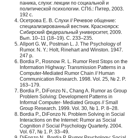
паника, слухи: лекции по социальной и
политической психологии. СПб.: Питер, 2003.
192 с.
Осетрова Е. В. Слухи // Речевое общение:
специализированный вестник. Красноярск:
Сибирский федеральный университет, 2009.
Вып. 10–11 (18–19). С. 233–235.
Allport G. W., Postman L. J. The Psychology of
Rumor. N. Y.: Holt, Rinehart and Winston. 1947.
247 р.
Bordia P., Rosnow R. L. Rumor Rest Stops on the
Information Highway: Transmission Patterns in a
Computer-Mediated Rumor Chain // Human
Communication Research. 1998. Vol. 25, № 2. P.
163–179.
Bordia P., DiFonzo N., Chang A. Rumor as Group
Problem Solving: Development Patterns in
Informal Computer- Mediated Groups // Small
Group Research. 1999. Vol. 30, № 1. P. 8–28.
Bordia P., DiFonzo N. Problem Solving in Social
Interactions on the Internet: Rumor as Social
Cognition // Social Psychology Quarterly. 2004.
Vol. 67, № 1. P. 33–49.
DiFonzo N., Bordia P. Rumor Psychology: Social