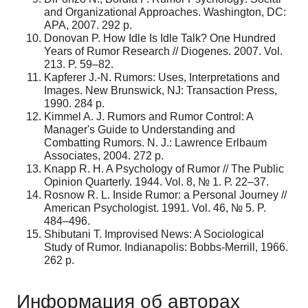
and Organizational Approaches. Washington, DC:
APA, 2007. 292 p.
Donovan P. How Idle Is Idle Talk? One Hundred
Years of Rumor Research // Diogenes. 2007. Vol.
213. P. 59–82.
Kapferer J.-N. Rumors: Uses, Interpretations and
Images. New Brunswick, NJ: Transaction Press,
1990. 284 p.
Kimmel A. J. Rumors and Rumor Control: A
Manager's Guide to Understanding and
Combatting Rumors. N. J.: Lawrence Erlbaum
Associates, 2004. 272 p.
Knapp R. H. A Psychology of Rumor // The Public
Opinion Quarterly. 1944. Vol. 8, № 1. Р. 22–37.
Rosnow R. L. Inside Rumor: a Personal Journey //
American Psychologist. 1991. Vol. 46, № 5. P.
484–496.
Shibutani T. Improvised News: A Sociological
Study of Rumor. Indianapolis: Bobbs-Merrill, 1966.
262 p.
Информация об авторах