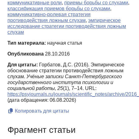
коммуникативные роли
,
приемы борьбы со слухами
,
классификация приемов борьбы со слухами
,
коммуникативно-ролевая стратегия
противодействия ложным слухам
,
эмпирическое
исследование стратегии противодействия ложным
слухам
Тип материала:
научная статья
Опубликована
28.10.2016
Для цитаты:
Горбатов, Д.С. (2016). Эмпирическое
обоснование стратегии противодействия ложным
слухам.
Учёные записки Санкт-Петербургского
государственного института психологии и
социальной работы,
25
(1), 7–14. URL:
https://psyjournals.ru/journals/scientific_notes/archive/201
(дата обращения: 06.08.2026)
Копировать для цитаты
Фрагмент статьи