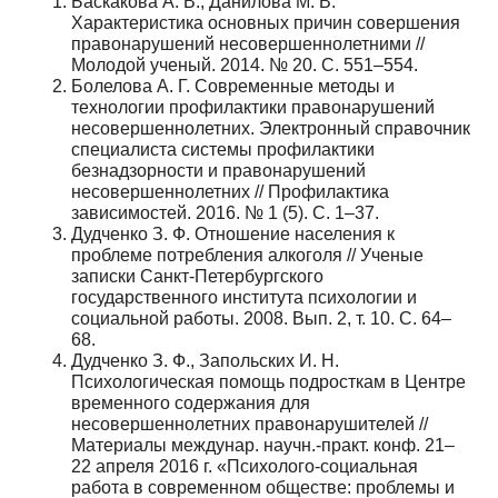
Баскакова А. В., Данилова М. В.
Характеристика основных причин совершения
правонарушений несовершеннолетними //
Молодой ученый. 2014. № 20. С. 551–554.
Болелова А. Г. Современные методы и
технологии профилактики правонарушений
несовершеннолетних. Электронный справочник
специалиста системы профилактики
безнадзорности и правонарушений
несовершеннолетних // Профилактика
зависимостей. 2016. № 1 (5). С. 1–37.
Дудченко З. Ф. Отношение населения к
проблеме потребления алкоголя // Ученые
записки Санкт-Петербургского
государственного института психологии и
социальной работы. 2008. Вып. 2, т. 10. С. 64–
68.
Дудченко З. Ф., Запольских И. Н.
Психологическая помощь подросткам в Центре
временного содержания для
несовершеннолетних правонарушителей //
Материалы междунар. научн.-практ. конф. 21–
22 апреля 2016 г. «Психолого-социальная
работа в современном обществе: проблемы и