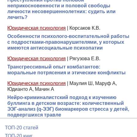
неприкосновенности и половой свободы
личности несовершеннолетних: судить или
лечить?
Юридическая психология
|
Корсаков К.В.
Особенности психолого-воспитательной работы
c подростками-правонарушителями, у которых
имеются антисоциальные психопатии
Юридическая психология
|
Рягузова Е.В.
Трансгрессивный опыт комбатантов:
моральные потрясения и этические конфликты
Юридическая психология
|
Маулия Ш, Маруф А,
Юдианто А, Мачин А
Нейро-криминалистский подход к изучению
буллинга в детском возрасте: количественный
ЭЭГ-анализ (q-ЭЭГ) биомаркеров стресса у детей,
подвергшихся травле
ТОП-20 статей
ТОП-20 книг