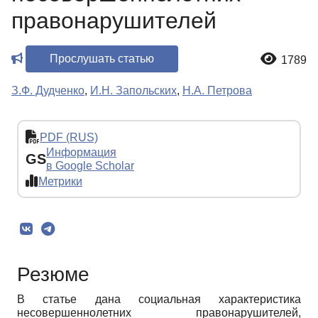
правонарушителей
Прослушать статью
1789
З.Ф. Дудченко
,
И.Н. Запольских
,
Н.А. Петрова
PDF (RUS)
Информация
GS
в Google Scholar
Метрики
Резюме
В статье дана социальная характеристика
несовершеннолетних правонарушителей,