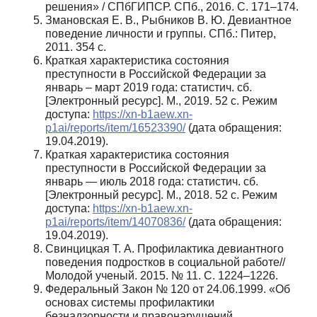
решения» / СПбГИПСР. СПб., 2016. С. 171–174.
Змановская Е. В., Рыбников В. Ю. Девиантное
поведение личности и группы. СПб.: Питер,
2011. 354 с.
Краткая характеристика состояния
преступности в Российской Федерации за
январь – март 2019 года: статистич. сб.
[Электронный ресурс]. М., 2019. 52 с. Режим
доступа:
https://xn-b1aew.xn-
p1ai/reports/item/16523390/
(дата обращения:
19.04.2019).
Краткая характеристика состояния
преступности в Российской Федерации за
январь — июль 2018 года: статистич. сб.
[Электронный ресурс]. М., 2018. 52 с. Режим
доступа:
https://xn-b1aew.xn-
p1ai/reports/item/14070836/
(дата обращения:
19.04.2019).
Свинцицкая Т. А. Профилактика девиантного
поведения подростков в социальной работе//
Молодой ученый. 2015. № 11. С. 1224–1226.
Федеральный Закон № 120 от 24.06.1999. «Об
основах системы профилактики
безнадзорности и правонарушений