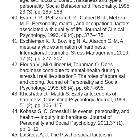
age, sex, locus of control, hardiness and type a
personality. Social Behavior and Personality, 1995,
23 (3), pp. 285–286.
Evan D. R., Pellizzari J. R., Culbert B. J., Metzen
M. E. Personality, marital, and occupational factors
associated with quality of life. Journal of Clinical
Psychology, 1993, 49 (4), pp. 377–475.
Eschleman K. J., Bowling N. A., Alarcon G. M. A
meta-analytic examination of hardiness.
International Journal of Stress Management, 2010,
17 (4), pp. 277–307.
Florian V., Mikulincer M, Taubman O. Does
hardiness contribute to mental health during a
stressful reallife situation? The roles of appraisal
and coping. Journal of Personality and Social
Psychology, 1995, 68 (4), pp. 687–695.
Khoshaba D., Maddi S. Early antecedents of
hardiness. Consulting Psychology Journal, 1999,
51 (2), pp. 106–117.
Kobasa S. C. Stressful life events, personality, and
health — inquiry into hardiness. Journal of
Personality and Social Psychology, 2011,37 (1),
pp. 1–11.
LaGreca A. J. The Psycho-social factors in