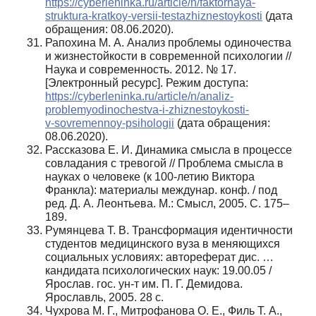
https://cyberleninka.ru/article/n/faktornaya-
struktura-kratkoy-versii-testazhiznestoykosti
(дата
обращения: 08.06.2020).
Рапохина М. А. Анализ проблемы одиночества
и жизнестойкости в современной психологии //
Наука и современность. 2012. № 17.
[Электронный ресурс]. Режим доступа:
https://cyberleninka.ru/article/n/analiz-
problemyodinochestva-i‑zhiznestoykosti-
v‑sovremennoy-psihologii
(дата обращения:
08.06.2020).
Рассказова Е. И. Динамика смысла в процессе
совладания с тревогой // Проблема смысла в
науках о человеке (к 100‑летию Виктора
Франкла): материалы междунар. конф. / под
ред. Д. А. Леонтьева. М.: Смысл, 2005. С. 175–
189.
Румянцева Т. В. Трансформация идентичности
студентов медицинского вуза в меняющихся
социальных условиях: автореферат дис. …
кандидата психологических наук: 19.00.05 /
Ярослав. гос. ун-т им. П. Г. Демидова.
Ярославль, 2005. 28 с.
Чухрова М. Г., Митрофанова О. Е., Филь Т. А.,