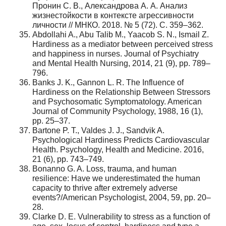
Пронин С. В., Александрова А. А. Анализ
жизнестойкости в контексте агрессивности
личности // МНКО. 2018. № 5 (72). С. 359–362.
Abdollahi A., Abu Talib M., Yaacob S. N., Ismail Z.
Hardiness as a mediator between perceived stress
and happiness in nurses. Journal of Psychiatry
and Mental Health Nursing, 2014, 21 (9), pp. 789–
796.
Banks J. K., Gannon L. R. The Influence of
Hardiness on the Relationship Between Stressors
and Psychosomatic Symptomatology. American
Journal of Community Psychology, 1988, 16 (1),
pp. 25–37.
Bartone P. T., Valdes J. J., Sandvik A.
Psychological Hardiness Predicts Cardiovascular
Health. Psychology, Health and Medicine. 2016,
21 (6), pp. 743–749.
Bonanno G. A. Loss, trauma, and human
resilience: Have we underestimated the human
capacity to thrive after extremely adverse
events?/American Psychologist, 2004, 59, pp. 20–
28.
Clarke D. E. Vulnerability to stress as a function of