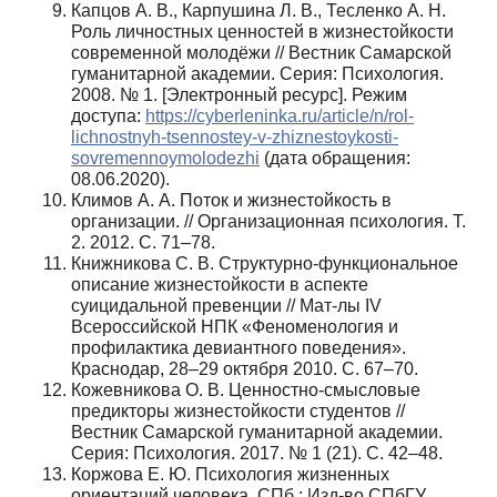
Капцов А. В., Карпушина Л. В., Тесленко А. Н.
Роль личностных ценностей в жизнестойкости
современной молодёжи // Вестник Самарской
гуманитарной академии. Серия: Психология.
2008. № 1. [Электронный ресурс]. Режим
доступа:
https://cyberleninka.ru/article/n/rol-
lichnostnyh-tsennostey-v‑zhiznestoykosti-
sovremennoymolodezhi
(дата обращения:
08.06.2020).
Климов А. А. Поток и жизнестойкость в
организации. // Организационная психология. Т.
2. 2012. С. 71–78.
Книжникова С. В. Структурно-функциональное
описание жизнестойкости в аспекте
суицидальной превенции // Мат-лы IV
Всероссийской НПК «Феноменология и
профилактика девиантного поведения».
Краснодар, 28–29 октября 2010. С. 67–70.
Кожевникова О. В. Ценностно-смысловые
предикторы жизнестойкости студентов //
Вестник Самарской гуманитарной академии.
Серия: Психология. 2017. № 1 (21). С. 42–48.
Коржова Е. Ю. Психология жизненных
ориентаций человека. СПб.: Изд-во СПбГУ,