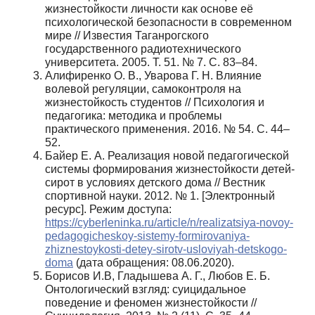
жизнестойкости личности как основе её
психологической безопасности в современном
мире // Известия Таганрогского
государственного радиотехнического
университета. 2005. Т. 51. № 7. С. 83–84.
Алифиренко О. В., Уварова Г. Н. Влияние
волевой регуляции, самоконтроля на
жизнестойкость студентов // Психология и
педагогика: методика и проблемы
практического применения. 2016. № 54. С. 44–
52.
Байер Е. А. Реализация новой педагогической
системы формирования жизнестойкости детей-
сирот в условиях детского дома // Вестник
спортивной науки. 2012. № 1. [Электронный
ресурс]. Режим доступа:
https://cyberleninka.ru/article/n/realizatsiya-novoy-
pedagogicheskoy-sistemy-formirovaniya-
zhiznestoykosti-detey-sirotv‑usloviyah-detskogo-
doma
(дата обращения: 08.06.2020).
Борисов И.В, Гладышева А. Г., Любов Е. Б.
Онтологический взгляд: суицидальное
поведение и феномен жизнестойкости //