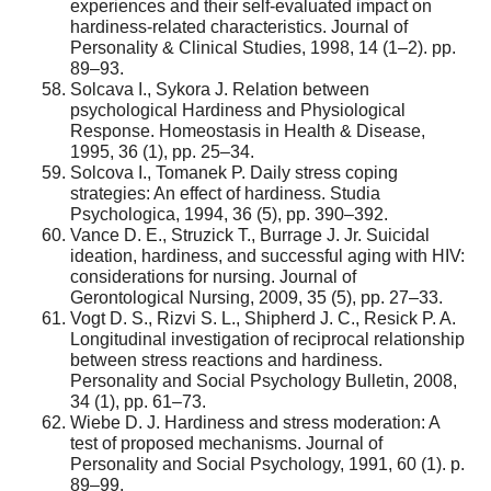
experiences and their self-evaluated impact on
hardiness-related characteristics. Journal of
Personality & Clinical Studies, 1998, 14 (1–2). pp.
89–93.
Solcava I., Sykora J. Relation between
psychological Hardiness and Physiological
Response. Homeostasis in Health & Disease,
1995, 36 (1), pp. 25–34.
Solcova I., Tomanek P. Daily stress coping
strategies: An effect of hardiness. Studia
Psychologica, 1994, 36 (5), pp. 390–392.
Vance D. E., Struzick T., Burrage J. Jr. Suicidal
ideation, hardiness, and successful aging with HIV:
considerations for nursing. Journal of
Gerontological Nursing, 2009, 35 (5), pp. 27–33.
Vogt D. S., Rizvi S. L., Shipherd J. C., Resick P. A.
Longitudinal investigation of reciprocal relationship
between stress reactions and hardiness.
Personality and Social Psychology Bulletin, 2008,
34 (1), pp. 61–73.
Wiebe D. J. Hardiness and stress moderation: A
test of proposed mechanisms. Journal of
Personality and Social Psychology, 1991, 60 (1). p.
89–99.