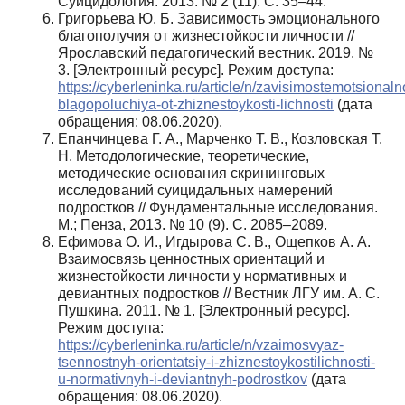
Суицидология. 2013. № 2 (11). С. 35–44.
Григорьева Ю. Б. Зависимость эмоционального
благополучия от жизнестойкости личности //
Ярославский педагогический вестник. 2019. №
3. [Электронный ресурс]. Режим доступа:
https://cyberleninka.ru/article/n/zavisimostemotsional
blagopoluchiya-ot-zhiznestoykosti-lichnosti
(дата
обращения: 08.06.2020).
Епанчинцева Г. А., Марченко Т. В., Козловская Т.
Н. Методологические, теоретические,
методические основания скрининговых
исследований суицидальных намерений
подростков // Фундаментальные исследования.
М.; Пенза, 2013. № 10 (9). С. 2085–2089.
Ефимова О. И., Игдырова С. В., Ощепков А. А.
Взаимосвязь ценностных ориентаций и
жизнестойкости личности у нормативных и
девиантных подростков // Вестник ЛГУ им. А. С.
Пушкина. 2011. № 1. [Электронный ресурс].
Режим доступа:
https://cyberleninka.ru/article/n/vzaimosvyaz-
tsennostnyh-orientatsiy-i‑zhiznestoykostilichnosti-
u‑normativnyh-i‑deviantnyh-podrostkov
(дата
обращения: 08.06.2020).