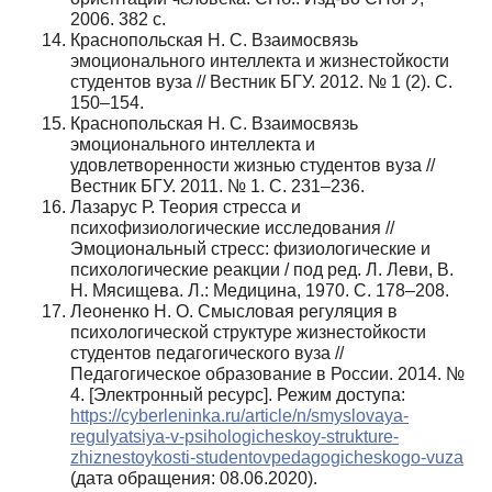
2006. 382 с.
Краснопольская Н. С. Взаимосвязь
эмоционального интеллекта и жизнестойкости
студентов вуза // Вестник БГУ. 2012. № 1 (2). С.
150–154.
Краснопольская Н. С. Взаимосвязь
эмоционального интеллекта и
удовлетворенности жизнью студентов вуза //
Вестник БГУ. 2011. № 1. С. 231–236.
Лазарус Р. Теория стресса и
психофизиологические исследования //
Эмоциональный стресс: физиологические и
психологические реакции / под ред. Л. Леви, В.
Н. Мясищева. Л.: Медицина, 1970. С. 178–208.
Леоненко Н. О. Смысловая регуляция в
психологической структуре жизнестойкости
студентов педагогического вуза //
Педагогическое образование в России. 2014. №
4. [Электронный ресурс]. Режим доступа:
https://cyberleninka.ru/article/n/smyslovaya-
regulyatsiya-v‑psihologicheskoy-strukture-
zhiznestoykosti-studentovpedagogicheskogo-vuza
(дата обращения: 08.06.2020).