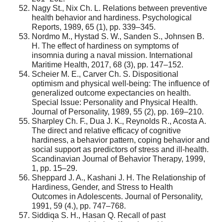
Nagy St., Nix Ch. L. Relations between preventive
health behavior and hardiness. Psychological
Reports, 1989, 65 (1), pp. 339–345.
Nordmo M., Hystad S. W., Sanden S., Johnsen B.
H. The effect of hardiness on symptoms of
insomnia during a naval mission. International
Maritime Health, 2017, 68 (3), pp. 147–152.
Scheier M. E., Carver Ch. S. Dispositional
optimism and physical well-being: The influence of
generalized outcome expectancies on health.
Special Issue: Personality and Physical Health.
Journal of Personality, 1989, 55 (2), pp. 169–210.
Sharpley Ch. F., Dua J. K., Reynolds R., Acosta A.
The direct and relative efficacy of cognitive
hardiness, a behavior pattern, coping behavior and
social support as predictors of stress and ill-health.
Scandinavian Journal of Behavior Therapy, 1999,
1, pp. 15–29.
Sheppard J. A., Kashani J. H. The Relationship of
Hardiness, Gender, and Stress to Health
Outcomes in Adolescents. Journal of Personality,
1991, 59 (4.), pp. 747–768.
Siddiqa S. H., Hasan Q. Recall of past