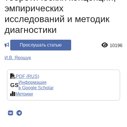
эмпирических
исследований и методик
диагностики
Прослушать статью
10196
И.В. Ярощук
PDF (RUS)
Информация
GS
в Google Scholar
Метрики