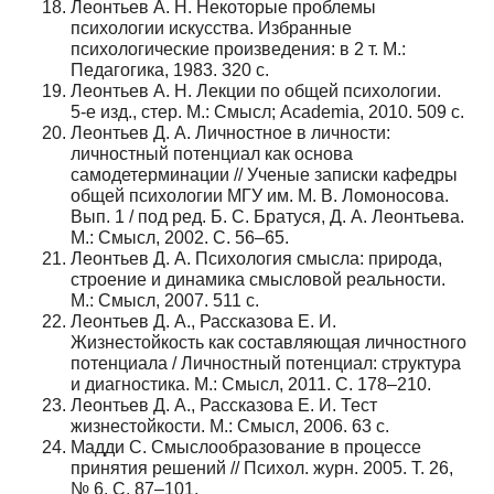
Леонтьев А. Н. Некоторые проблемы
психологии искусства. Избранные
психологические произведения: в 2 т. М.:
Педагогика, 1983. 320 с.
Леонтьев А. Н. Лекции по общей психологии.
5‑е изд., стер. М.: Смысл; Academia, 2010. 509 с.
Леонтьев Д. А. Личностное в личности:
личностный потенциал как основа
самодетерминации // Ученые записки кафедры
общей психологии МГУ им. М. В. Ломоносова.
Вып. 1 / под ред. Б. С. Братуся, Д. А. Леонтьева.
М.: Смысл, 2002. С. 56–65.
Леонтьев Д. А. Психология смысла: природа,
строение и динамика смысловой реальности.
М.: Смысл, 2007. 511 с.
Леонтьев Д. А., Рассказова Е. И.
Жизнестойкость как составляющая личностного
потенциала / Личностный потенциал: структура
и диагностика. М.: Смысл, 2011. С. 178–210.
Леонтьев Д. А., Рассказова Е. И. Тест
жизнестойкости. М.: Смысл, 2006. 63 с.
Мадди С. Смыслообразование в процессе
принятия решений // Психол. журн. 2005. Т. 26,
№ 6. С. 87–101.