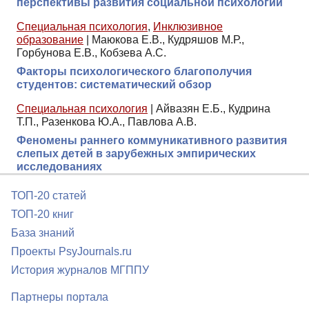
перспективы развития социальной психологии
Специальная психология
,
Инклюзивное
образование
|
Маюкова Е.В., Кудряшов М.Р.,
Горбунова Е.В., Кобзева А.С.
Факторы психологического благополучия
студентов: систематический обзор
Специальная психология
|
Айвазян Е.Б., Кудрина
Т.П., Разенкова Ю.А., Павлова А.В.
Феномены раннего коммуникативного развития
слепых детей в зарубежных эмпирических
исследованиях
ТОП-20 статей
ТОП-20 книг
База знаний
Проекты PsyJournals.ru
История журналов МГППУ
Партнеры портала