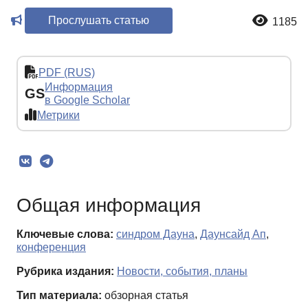
Прослушать статью
1185
PDF (RUS)
Информация
GS
в Google Scholar
Метрики
Общая информация
Ключевые слова:
синдром Дауна
,
Даунсайд Ап
,
конференция
Рубрика издания:
Новости, события, планы
Тип материала:
обзорная статья