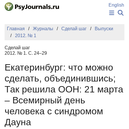
Перейти к основному содержанию
English
НОВОСТИ
Главная
Журналы
Сделай шаг
Выпуски
ИЗДАНИЯ
2012. № 1
АВТОРЫ
ПОДАТЬ РУКОПИСЬ
Сделай шаг
БАЗА ЗНАНИЙ
2012. № 1. С. 24–29
КЛЮЧЕВЫЕ СЛОВА
Екатеринбург: что можно
Регистрация
Вход
сделать, объединившись;
Так решила ООН: 21 марта
– Всемирный день
человека с синдромом
Дауна