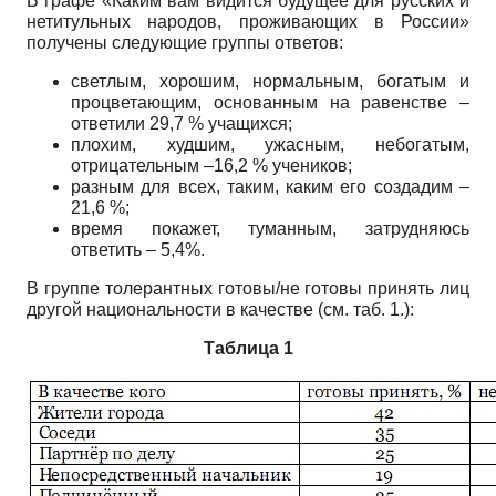
В графе «Каким вам видится будущее для русских и
нетитульных наро­дов, проживающих в России»
получены следующие группы ответов:
светлым, хорошим, нормальным, богатым и
процветающим, основанным на равенстве –
ответили 29,7 % учащихся;
плохим, худшим, ужасным, небогатым,
отрицательным –16,2 % учени­ков;
разным для всех, таким, каким его создадим –
21,6 %;
время покажет, туманным, затрудняюсь
ответить – 5,4%.
В группе толерантных готовы/не готовы принять лиц
другой националь­ности в качестве (см. таб. 1.):
Таблица 1