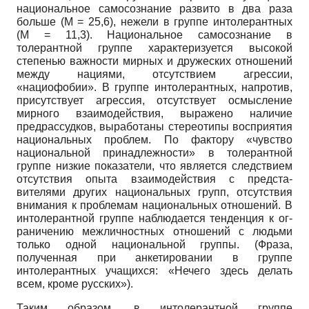
национальное самосознание развито в два раза
больше (М = 25,6), нежели в группе интолерантных
(М = 11,3). Национальное самосознание в
толерантной группе характеризуется высокой
степенью важно­сти мирных и дружеских отношений
между нациями, отсутствием агрессии,
«нациофобии». В группе интолерантных, напротив,
присутствует агрессия, от­сутствует осмысление
мирного взаимодействия, выражено наличие
предрас­судков, выработаны стереотипы восприятия
национальных проблем. По факто­ру «чувство
национальной принадлежности» в толерантной
группе низкие по­казатели, что является следствием
отсутствия опыта взаимодействия с предста­
вителями других национальных групп, отсутствия
внимания к проблемам на­циональных отношений. В
интолерантной группе наблюдается тенденция к ог­
раничению межличностных отношений с людьми
только одной национальной группы. (Фраза,
полученная при анкетировании в группе
интолерантных уча­щихся: «Нечего здесь делать
всем, кроме русских»).
Таким образом, в интолерантной группе