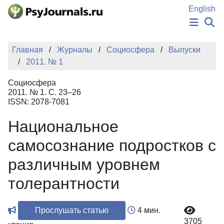
Перейти к основному содержанию
English
НОВОСТИ
Главная
Журналы
Социосфера
Выпуски
ИЗДАНИЯ
2011. № 1
АВТОРЫ
ПОДАТЬ РУКОПИСЬ
Социосфера
БАЗА ЗНАНИЙ
2011. № 1. С. 23–26
ISSN: 2078-7081
КЛЮЧЕВЫЕ СЛОВА
Регистрация
Вход
Национальное
самосознание подростков с
различным уровнем
толерантности
Прослушать статью
4 мин.
3705