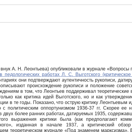
и внук А. Н. Леонтьева) опубликовали в журнале «Вопросы
в педологических работах Л. С. Выготского (критическое
тариях они подтверждают аутентичность рукописи, датиру
 описывают происхождение рукописи и положение советск
дениям в том, что Леонтьев поддерживал теоретические 
только как критика идей Выготского, но и как утвержден
ции в те годы. Показано, что острую критику Леонтьевым 
ко с политическим оппортунизмом 1936-37 гг. Скорее ее 
в двух более ранних работах, датируемых 1935, содержав
ытого выражения критики была (как предполагают ком
кого», изданная в начале 1937, а критический обзор 
щем теоретическом журнале «Под знаменем марксизма». В 