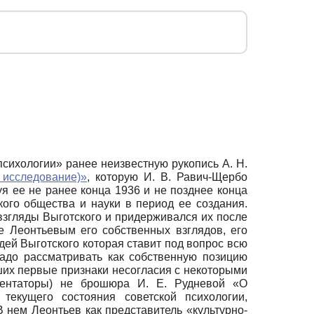
 психологии» ранее неизвестную рукопись А. Н.
 исследование)»
, которую И. В. Равич-Щербо
я ее не ранее конца 1936 и не позднее конца
ого общества и науки в период ее создания.
взгляды Выготского и придерживался их после
ие Леонтьевым его собственных взглядов, его
идей Выготского которая ставит под вопрос всю
надо рассматривать как собственную позицию
ших первые признаки несогласия с некоторыми
ментаторы) не брошюра И. Е. Рудневой «О
текущего состояния советской психологии,
нем Леонтьев как представитель «культурно-