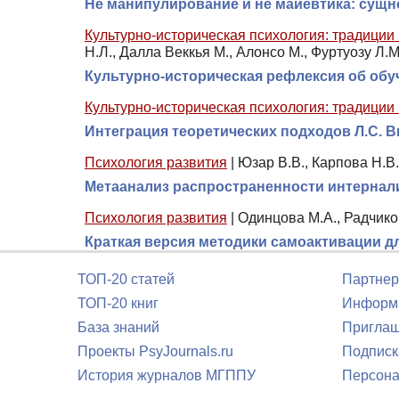
Не манипулирование и не майевтика: сущн
Культурно-историческая психология: традиции
Н.Л., Далла Веккья М., Алонсо М., Фуртуозу Л.М
Культурно-историческая рефлексия об обуче
Культурно-историческая психология: традиции
Интеграция теоретических подходов Л.С.
Психология развития
|
Юзар В.В., Карпова Н.В.
Метаанализ распространенности интернал
Психология развития
|
Одинцова М.А., Радчико
Краткая версия методики самоактивации дл
ТОП-20 статей
Партнер
ТОП-20 книг
Информа
База знаний
Приглаш
Проекты PsyJournals.ru
Подписк
История журналов МГППУ
Персона