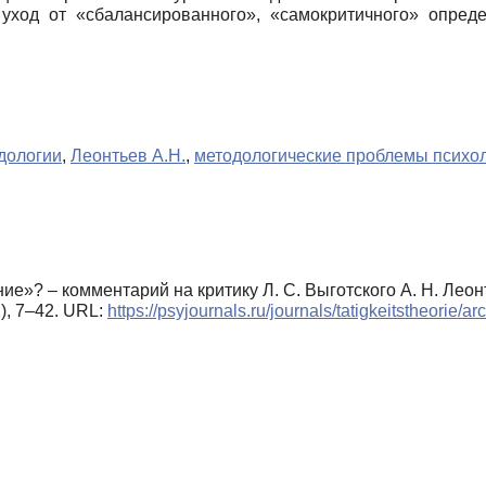
 уход от «сбалансированного», «самокритичного» опреде
едологии
,
Леонтьев А.Н.
,
методологические проблемы психо
ение»? – комментарий на критику Л. С. Выготского А. Н. Лео
2), 7–42. URL:
https://psyjournals.ru/journals/tatigkeitstheorie/