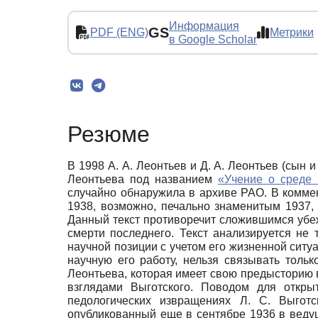
Информация
GS
PDF (ENG)
Метрики
в Google Scholar
Резюме
В 1998 А. А. Леонтьев и Д. А. Леонтьев (сын 
Леонтьева под названием
«Учение о среде 
случайно обнаружила в архиве РАО. В коммен
1938, возможно, печально знаменитым 1937,
Данный текст противоречит сложившимся убеж
смерти последнего. Текст анализируется не 
научной позиции с учетом его жизненной ситуа
научную его работу, нельзя связывать толь
Леонтьева, которая имеет свою предысторию 
взглядами Выготского. Поводом для откр
педологических извращениях Л. С. Выготс
опубликованный еще в сентябре 1936 в веду