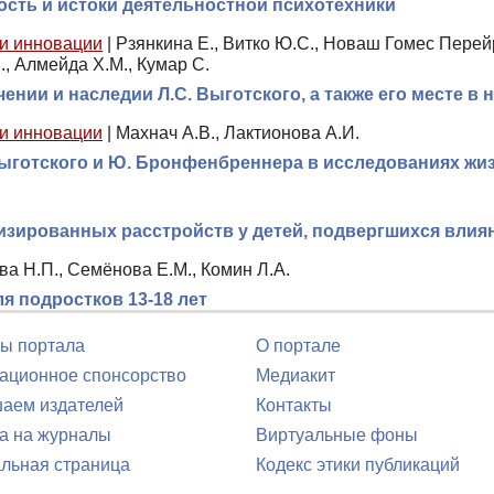
ость и истоки деятельностной психотехники
 и инновации
|
Рзянкина Е., Витко Ю.С., Новаш Гомес Перейр
., Алмейда Х.М., Кумар С.
нии и наследии Л.С. Выготского, а также его месте в 
 и инновации
|
Махнач А.В., Лактионова А.И.
 Выготского и Ю. Бронфенбреннера в исследованиях ж
изированных расстройств у детей, подвергшихся вли
ва Н.П., Семёнова Е.М., Комин Л.А.
я подростков 13-18 лет
ы портала
О портале
ционное спонсорство
Медиакит
аем издателей
Контакты
а на журналы
Виртуальные фоны
льная страница
Кодекс этики публикаций