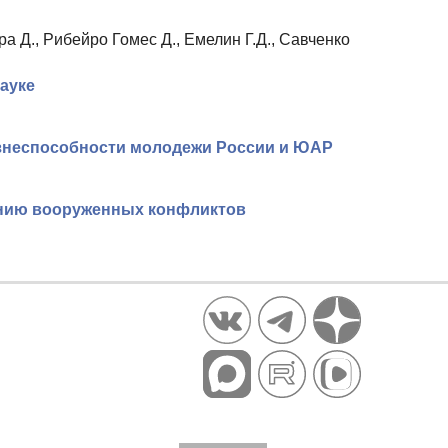
а Д., Рибейро Гомес Д., Емелин Г.Д., Савченко
науке
изнеспособности молодежи России и ЮАР
янию вооруженных конфликтов