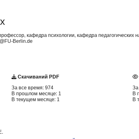
х
 профессор, кафедра психологии, кафедра педагогических н
r@FU-Berlin.de
Скачиваний PDF
За все время: 974
За
В прошлом месяце: 1
В 
В текущем месяце: 1
В 
Е.