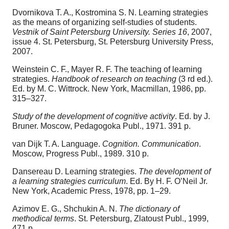
Dvornikova T. A., Kostromina S. N. Learning strategies
as the means of organizing self-studies of students.
Vestnik of Saint Petersburg University. Series 16
, 2007,
issue 4. St. Petersburg, St. Petersburg University Press,
2007.
Weinstein C. F., Mayer R. F. The teaching of learning
strategies.
Handbook of research on teaching
(3 rd ed.).
Ed. by M. C. Wittrock. New York, Macmillan, 1986, pp.
315–327.
Study of the development of cognitive activity
. Ed. by J.
Bruner. Moscow, Pedagogoka Publ., 1971. 391 p.
van Dijk T. A. Language.
Cognition. Communication
.
Moscow, Progress Publ., 1989. 310 p.
Dansereau D. Learning strategies.
The development of
a learning strategies curriculum
. Ed. By H. F. O’Neil Jr.
New York, Academic Press, 1978, pp. 1–29.
Azimov E. G., Shchukin A. N.
The dictionary of
methodical terms
. St. Petersburg, Zlatoust Publ., 1999,
471 p.