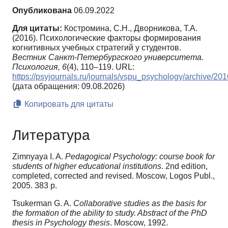
Опубликована
06.09.2022
Для цитаты:
Костромина, С.Н., Дворникова, Т.А.
(2016). Психологические факторы формирования
когнитивных учебных стратегий у студентов.
Вестник Санкт-Петербургского университета.
Психология,
6
(4), 110–119. URL:
https://psyjournals.ru/journals/vspu_psychology/archive/
(дата обращения: 09.08.2026)
Копировать для цитаты
Литература
Zimnyaya I. A.
Pedagogical Psychology: course book for
students of higher educational institutions
. 2nd edition,
completed, corrected and revised. Moscow, Logos Publ.,
2005. 383 p.
Tsukerman G. A.
Collaborative studies as the basis for
the formation of the ability to study. Abstract of the PhD
thesis in Psychology thesis
. Moscow, 1992.