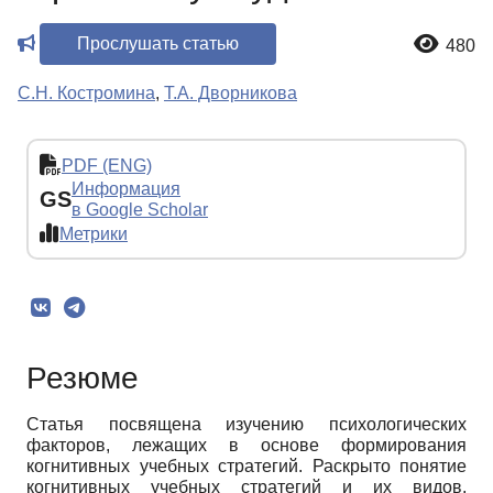
Прослушать статью
480
С.Н. Костромина
,
Т.А. Дворникова
PDF (ENG)
Информация
GS
в Google Scholar
Метрики
Резюме
Статья посвящена изучению психологических
факторов, лежащих в основе формирования
когнитивных учебных стратегий. Раскрыто понятие
когнитивных учебных стратегий и их видов,