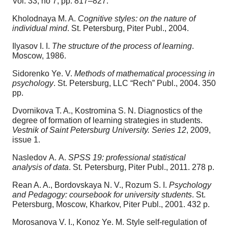
Vol. 33, no 7, pp. 817–827.
Kholodnaya M. A.
Cognitive styles: on the nature of
individual mind
. St. Petersburg, Piter Publ., 2004.
Ilyasov I. I.
The structure of the process of learning
.
Moscow, 1986.
Sidorenko Ye. V.
Methods of mathematical processing in
psychology
. St. Petersburg, LLC “Rech” Publ., 2004. 350
pp.
Dvornikova T. A., Kostromina S. N. Diagnostics of the
degree of formation of learning strategies in students.
Vestnik of Saint Petersburg University. Series 12
, 2009,
issue 1.
Nasledov А. А.
SPSS 19: professional statistical
analysis of data
. St. Petersburg, Piter Publ., 2011. 278 p.
Rean A. A., Bordovskaya N. V., Rozum S. I.
Psychology
and Pedagogy: coursebook for university students
. St.
Petersburg, Moscow, Kharkov, Piter Publ., 2001. 432 p.
Morosanova V. I., Konoz Ye. M. Style self-regulation of