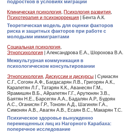
подростков в условиях миграции
Клиническая психология
,
Психология развития
,
Психотерапия и психокоррекция
|
Бента А.К.
Теоретическая модель для оценки факторов
риска и защитных факторов при работе с
молодыми иммигрантами
Социальная психология
,
Этнопсихология
|
Александрова Е.А., Шорохова В.А.
Межкультурная коммуникация в
психологическом консультировании
Этнопсихология
,
Дискуссии и дискурсы
|
Сукиасян
С.Г., Согоян А.Ф., Багдасарян Л.В., Григорян А.К.,
Карапетян Л.Г., Татарян К.К., Аванесян Г.М.,
Ярамишян В.Б., Айрапетян Г.Г., Арутюнян З.В.,
Баятян Н.Е., Барсегян А.А., Бадалян А.Р., Будоян
А.С., Оганисян Г.Р., Тоноян А.Д., Шагинян Г.А.,
Симонян А.В., Авагян А.В., Есаян В.С., Макарян Т.С.
Психическое здоровье вынужденно
перемещенных лиц из Нагорного Карабаха:
поперечное исследование