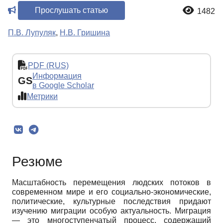
Прослушать статью
1482
П.В. Лупуляк
,
Н.В. Гришина
PDF (RUS)
Информация
GS
в Google Scholar
Метрики
Резюме
Масштабность перемещения людских потоков в
современном мире и его социально-экономические,
политические, культурные последствия придают
изучению миграции особую актуальность. Миграция
— это многоступенчатый процесс, содержащий