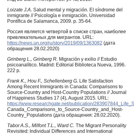
Loizate J.A.
Salud mental y migración. El síndrome del
inmigrante // Psicología e inmigración. Universidad
Pontífica de Salamanca, 2009. p. 35-64.
Россия является четвертой в списке стран, наиболее
привлекательных для мигрантов. URL:
https://news.un.org/ru/story/2019/09/1363082
(дата
обращения 28.02.2020)
Grinberg L., Grinberg R.
Migración y exilio // Estudio
psicoanalítico. Madrid: Editorial Biblioteca Nueva, 1996.
222 p.
Frank K., Hou F., Schellenberg G.
Life Satisfaction
Among Recent Immigrants in Canada: Comparisons to
Source-Country and Host-Country Populations // Journal
of Happiness Studies 17 (4), August 2015. URL:
https://www.researchgate.net/publication/283907844_Life
Canada_Comparisons_to_Source-Country_and_Host-
Country_Populations (дата обращения: 28.02.2020).
Tabor A.S., Milfont T.L., Ward C.
The Migrant Personality
Revisited: Individual Differences and International