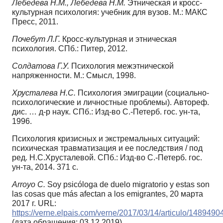
Лебедева Н.М., Лебедева Н.М.
Этническая и кросс-
культурная психология: учебник для вузов. М.: МАКС
Пресс, 2011.
Почебут Л.Г.
Кросс-культурная и этническая
психология. СПб.: Питер, 2012.
Солдатова Г.У.
Психология межэтнической
напряженности. М.: Смысл, 1998.
Хрусталева Н.С.
Психология эмиграции (социально-
психологические и личностные проблемы). Автореф.
дис. … д-р наук. СПб.: Изд-во С.-Петерб. гос. ун-та,
1996.
Психология кризисных и экстремальных ситуаций:
психическая травматизация и ее последствия / под
ред. Н.С.Хрусталевой. СПб.: Изд-во С.-Петерб. гос.
ун-та, 2014. 371 с.
Arroyo C.
Soy psicóloga de duelo migratorio y estas son
las cosas que más afectan a los emigrantes, 20 марта
2017 г. URL:
https://verne.elpais.com/verne/2017/03/14/articulo/148949
(дата обращения: 03.12.2019).