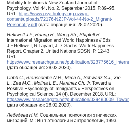
Mobility Intentions // New Zealand Journal of
Psychology. Vol.44. No. 2, September 2015. P.89–95.
URL:
https://www.psychology.org.nz/wp-
content/uploads/72176-NZJP-Vol-44-No-2_Migrant-
Personality.pdf
(дата обращения: 28.02.2020).
Helliwell J.F., Huang H., Wang Sh., Shiplett H.
International Migration and World Happiness // Eds
J.F.Helliwell, R.Layard, J.D. Sachs. WorldHappiness
Report. Chapter 2. United Nations SDSN, P. 12-43.
URL:
https://www.researchgate.net/publication/323775616_Inte
(дата обращения: 28.02.2020).
Cobb C., Branscombe N.R., Meca A., Schwartz S.J., Xie
L., Zea M.C., Molina L.E., Martinez Ch. Jr.
Toward a
Positive Psychology of Immigrants // Perspectives on
Psychological Science. 14 (4). December 2018. URL:
https://www.researchgate.net/publication/329483609_Tow
(дата обращения: 28.02.2020).
Лебедева Н.М.
Социальная психология этнических
миграций. М.: Ин-т этнологии и антропологии, 1993.