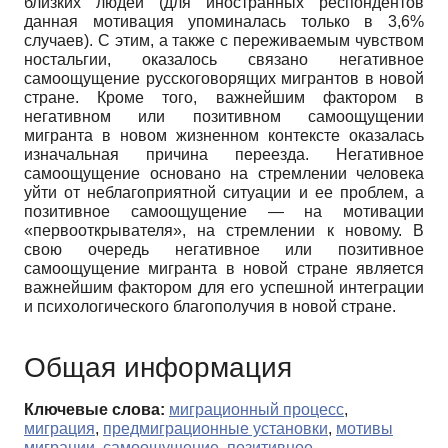
близких людей (для иностранных респондентов
данная мотивация упоминалась только в 3,6%
случаев). С этим, а также с переживаемым чувством
ностальгии, оказалось связано негативное
самоощущение русскоговорящих мигрантов в новой
стране. Кроме того, важнейшим фактором в
негативном или позитивном самоощущении
мигранта в новом жизненном контексте оказалась
изначальная причина переезда. Негативное
самоощущение основано на стремлении человека
уйти от неблагоприятной ситуации и ее проблем, а
позитивное самоощущение — на мотивации
«первооткрывателя», на стремлении к новому. В
свою очередь негативное или позитивное
самоощущение мигранта в новой стране является
важнейшим фактором для его успешной интеграции
и психологического благополучия в новой стране.
Общая информация
Ключевые слова:
миграционный процесс
,
миграция
,
предмиграционные установки
,
мотивы
миграции
,
самоощущение
,
позитивное