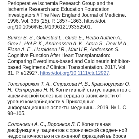
Perioperative Ischemia Research Group and the
Ischemia Research and Education Foundation
Investigators // The New England Journal of Medicine.
1996. Vol. 335 (25). Р. 1857–1863. https://doi.
org/10.1056/NEJM199612193352501.
Bürker B. S., Gullestad L., Gude E., Relbo Authen A.,
Grov I., Hol P. K., Andreassen A. K., Arora S., Dew M.A.,
Fiane A. E., Haraldsen I.R., Malt U.F., Andersson S.
Cognitive Function After Heart Transplantation:
Comparing Everolimus‐based and Calcineurin Inhibitor‐
based Regimens // Clinical Transplantation. 2017. Vol.
31. P. e12927.
https://doi.org/10.1111/ctr.12927
.
Толсторожих Т. А., Страхова Н. В., Красноруцкая О.
Н., Остроушко Н. И.
Когнитивный статус пациентов с
ишемической болезнью сердца в зависимости от
уровня коморбидности // Прикладные
информационные аспекты медицины. 2019. № 1. С.
98–105.
Солонович А. С., Воронков Л. Г.
Когнитивная
дисфункция у пациентов с хронической сердеч- ной
недостаточностью и сниженной фракцией выброса