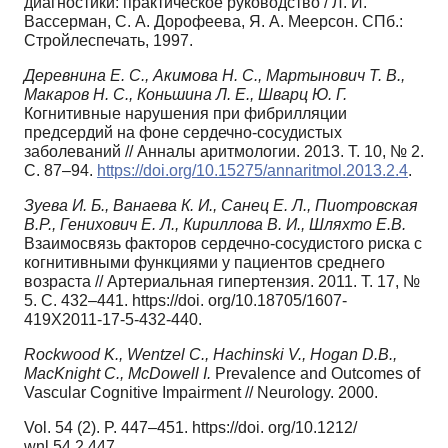
диагностики: практическое руководство / Л. И.
Вассерман, С. А. Дорофеева, Я. А. Меерсон. СПб.:
Стройлеспечать, 1997.
Деревнина Е. С., Акимова Н. С., Мартынович Т. В.,
Макаров Н. С., Коньшина Л. Е., Шварц Ю. Г.
Когнитивные нарушения при фибрилляции
предсердий на фоне сердечно-сосудистых
заболеваний // Анналы аритмологии. 2013. Т. 10, № 2.
С. 87–94.
https://doi.org/10.15275/annaritmol.2013.2.4
.
Зуева И. Б., Ванаева К. И., Санец Е. Л., Пиотровская
В.Р., Генихович Е. Л., Кириллова В. И., Шляхто Е.В.
Взаимосвязь факторов сердечно-сосудистого риска с
когнитивными функциями у пациентов среднего
возраста // Артериальная гипертензия. 2011. Т. 17, №
5. С. 432–441. https://doi. org/10.18705/1607-
419X2011-17-5-432-440.
Rockwood K., Wentzel C., Hachinski V., Hogan D.B.,
MacKnight C., McDowell I.
Prevalence and Outcomes of
Vascular Cognitive Impairment // Neurology. 2000.
Vol. 54 (2). P. 447–451. https://doi. org/10.1212/
wnl.54.2.447.