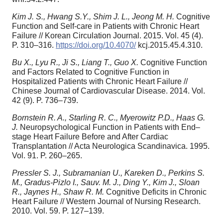
Kim J. S., Hwang S.Y., Shim J. L., Jeong M. H.
Cognitive
Function and Self-care in Patients with Chronic Heart
Failure // Korean Circulation Journal. 2015. Vol. 45 (4).
P. 310–316.
https://doi.org/10.4070/
kcj.2015.45.4.310.
Bu X., Lyu R., Ji S., Liang T., Guo X.
Cognitive Function
and Factors Related to Cognitive Function in
Hospitalized Patients with Chronic Heart Failure //
Chinese Journal of Cardiovascular Disease. 2014. Vol.
42 (9). P. 736–739.
Bornstein R. A., Starling R. C., Myerowitz P.D., Haas G.
J.
Neuropsychological Function in Patients with End–
stage Heart Failure Before and After Cardiac
Transplantation // Acta Neurologica Scandinavica. 1995.
Vol. 91. P. 260–265.
Pressler S. J., Subramanian U., Kareken D., Perkins S.
M., Gradus-Pizlo I., Sauv. M. J., Ding Y., Kim J., Sloan
R., Jaynes H., Shaw R. M.
Cognitive Deficits in Chronic
Heart Failure // Western Journal of Nursing Research.
2010. Vol. 59. P. 127–139.