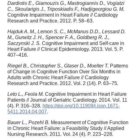
Dardiotis E., Giamouzis G., Mastrogiannis D., Vogiatzi
C., Skoularigis J., Triposkiadis F., Hadjigeorgiou G. M.
Cognitive Impairment in Heart Failure // Cardiology
Research and Practice. 2012. P. 58–63.
Hajduk A. M., Lemon S. C., McManus D.D., Lessard D.
M., Gurwitz J. H., Spencer F. A., Goldberg R. J.,
Saczynski J. S.
Cognitive Impairment and Self-care in
Heart Failure // Clinical Epidemiology. 2013. Vol. 5. P.
407–416.
Riegel B., Christopher S., Glaser D., Moelter T.
Patterns
of Change in Cognitive Function Over Six Months in
Adults with Chronic Heart Failure // Cardiology
Research and Practice. 2012. Vol. 2 (14). P. 63–75.
Leto L., Feola M.
Cognitive Impairment in Heart Failure
Patients // Journal of Geriatric Cardiology. 2014. Vol. 11
(4). Р. 316–328.
https://doi.org/10.11909/j.issn.1671-
5411.2014.04.007
.
Bauer L., Pozehl B.
Measurement of Cognitive Function
in Chronic Heart Failure: a Feasibility Study // Applied
Nursing Research. 2011. Vol. 24 (4). P. 223–228.