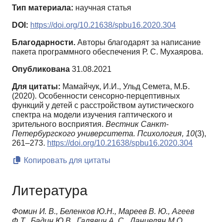
Тип материала:
научная статья
DOI:
https://doi.org/10.21638/spbu16.2020.304
Благодарности.
Авторы благодарят за написание
пакета программного обеспечения Р. С. Мухаярова.
Опубликована
31.08.2021
Для цитаты:
Мамайчук, И.И., Ульд Семета, М.Б.
(2020). Особенности сенсорно-перцептивных
функций у детей с расстройством аутистического
спектра на модели изучения гаптического и
зрительного восприятия.
Вестник Санкт-
Петербургского университета. Психология,
10
(3),
261–273.
https://doi.org/10.21638/spbu16.2020.304
Копировать для цитаты
Литература
Фомин И. В., Беленков Ю.Н., Мареев В. Ю., Агеев
Ф.Т., Бадин Ю.В., Галявич А. С., Даниелян М.О.,