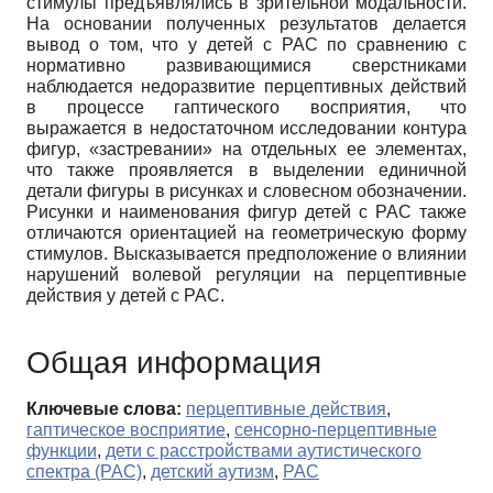
стимулы предъявлялись в зрительной модальности.
На основании полученных результатов делается
вывод о том, что у детей с РАС по сравнению с
нормативно развивающимися сверстниками
наблюдается недоразвитие перцептивных действий
в процессе гаптического восприятия, что
выражается в недостаточном исследовании контура
фигур, «застревании» на отдельных ее элементах,
что также проявляется в выделении единичной
детали фигуры в рисунках и словесном обозначении.
Рисунки и наименования фигур детей с РАС также
отличаются ориентацией на геометрическую форму
стимулов. Высказывается предположение о влиянии
нарушений волевой регуляции на перцептивные
действия у детей с РАС.
Общая информация
Ключевые слова:
перцептивные действия
,
гаптическое восприятие
,
сенсорно-перцептивные
функции
,
дети с расстройствами аутистического
спектра (РАС)
,
детский аутизм
,
РАС