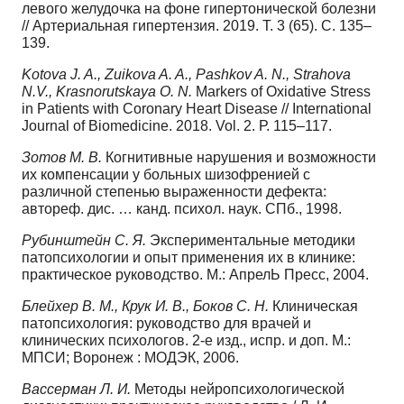
левого желудочка на фоне гипертонической болезни
// Артериальная гипертензия. 2019. Т. 3 (65). С. 135–
139.
Kotova J. A., Zuikova A. A., Pashkov A. N., Strahova
N.V., Krasnorutskaya O. N.
Markers of Oxidative Stress
in Patients with Coronary Heart Disease // International
Journal of Biomedicine. 2018. Vol. 2. Р. 115–117.
Зотов М. В.
Когнитивные нарушения и возможности
их компенсации у больных шизофренией с
различной степенью выраженности дефекта:
автореф. дис. … канд. психол. наук. СПб., 1998.
Рубинштейн С. Я.
Экспериментальные методики
патопсихологии и опыт применения их в клинике:
практическое руководство. М.: АпрелЬ Пресс, 2004.
Блейхер В. М., Крук И. В., Боков С. Н.
Клиническая
патопсихология: руководство для врачей и
клинических психологов. 2-е изд., испр. и доп. М.:
МПСИ; Воронеж : МОДЭК, 2006.
Вассерман Л. И.
Методы нейропсихологической