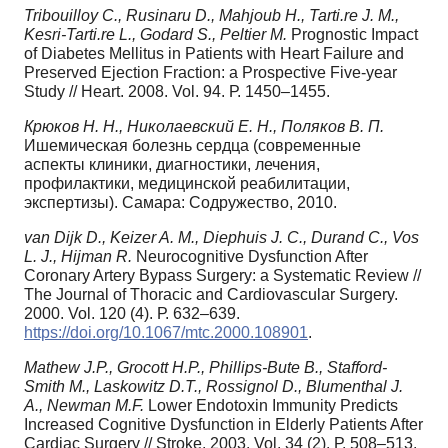
Tribouilloy C., Rusinaru D., Mahjoub H., Tarti.re J. M.,
Kesri-Tarti.re L., Godard S., Peltier M.
Prognostic Impact
of Diabetes Mellitus in Patients with Heart Failure and
Preserved Ejection Fraction: a Prospective Five-year
Study // Heart. 2008. Vol. 94. Р. 1450–1455.
Крюков Н. Н., Николаевский Е. Н., Поляков В. П.
Ишемическая болезнь сердца (современные
аспекты клиники, диагностики, лечения,
профилактики, медицинской реабилитации,
экспертизы). Самара: Содружество, 2010.
van Dijk D., Keizer A. M., Diephuis J. C., Durand C., Vos
L. J., Hijman R.
Neurocognitive Dysfunction After
Coronary Artery Bypass Surgery: a Systematic Review //
The Journal of Thoracic and Cardiovascular Surgery.
2000. Vol. 120 (4). Р. 632–639.
https://doi.org/10.1067/mtc.2000.108901
.
Mathew J.P., Grocott H.P., Phillips-Bute B., Stafford-
Smith M., Laskowitz D.T., Rossignol D., Blumenthal J.
A., Newman M.F.
Lower Endotoxin Immunity Predicts
Increased Cognitive Dysfunction in Elderly Patients After
Cardiac Surgery // Stroke. 2003. Vol. 34 (2). Р. 508–513.