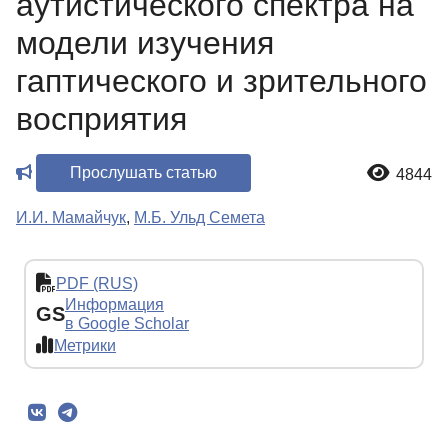
аутистического спектра на
модели изучения
гаптического и зрительного
восприятия
Прослушать статью
4844
И.И. Мамайчук
,
М.Б. Ульд Семета
PDF (RUS)
Информация
GS
в Google Scholar
Метрики