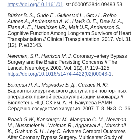
https://doi.org/10.1161/01
. str.0000053844.09493.58.
Bürker B. S., Gude E., Gullestad L., Grov I., Relbo
Authen A., Andreassen A. K., Havik O. E., Dew M. A.,
Fiane A. E., Haraldsen I.R., Malt U.F., Andersson S.
Cognitive Function Among Long-term Survivors of Heart
Transplantation // Clinical Transplantation. 2017. Vol. 31
(12). P. e13143.
Newman, S.P., Harrison M. J.
Coronary–artery Bypass
Surgery and the Brain: Persisting Concerns // The
Lancet. Neurology. 2002. Vol. 1(2). Р. 119–125.
https://doi.org/10.1016/s1474-4422(02)00043-1
.
Бокерия Л. А., Морчадзе Б. Д., Сигаев И. Ю.
Варианты хирургического доступа при повтор- ных
операциях прямой реваскуляризации миокарда //
Бюллетень НЦССХ им. А. Н. Бакулева РАМН
Сердечно-сосудистая хирургия. 2007. Т. 8, № 3. С. 36.
Roach G.W., Kanchuger M., Mangano C. M., Newman
M., Nussmeier N., Wolman R., Aggarwal A., Marschall
K., Graham S. H., Ley C.
Adverse Cerebral Outcomes
After Coronary Bypass Surgery. Multicenter Study of