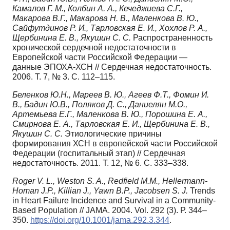
Камалов Г. М., Колбин А. А., Кечеджиева С.Г.,
Макарова В.Г., Макарова Н. В., Маленкова В. Ю.,
Сайфутдинов Р. И., Тарловская Е. И., Хохлов Р. А.,
Щербинина Е. В., Якушин С. С.
Распространенность
хронической сердечной недостаточности в
Европейской части Российской Федерации —
данные ЭПОХА-ХСН // Сердечная недостаточность.
2006. Т. 7, № 3. С. 112–115.
Беленков Ю.Н., Мареев В. Ю., Агеев Ф.Т., Фомин И.
В., Бадин Ю.В., Поляков Д. С., Даниелян М.О.,
Артемьева Е.Г., Маленкова В. Ю., Порошина Е. А.,
Смирнова Е. А., Тарловская Е. И., Щербинина Е. В.,
Якушин С. С.
Этиологические причины
формирования ХСН в европейской части Российской
Федерации (госпитальный этап) // Сердечная
недостаточность. 2011. Т. 12, № 6. С. 333–338.
Roger V. L., Weston S. A., Redfield M.M., Hellermann-
Homan J.P., Killian J., Yawn B.P., Jacobsen S. J.
Trends
in Heart Failure Incidence and Survival in a Community-
Based Population // JAMA. 2004. Vol. 292 (3). Р. 344–
350.
https://doi.org/10.1001/jama.292.3.344
.