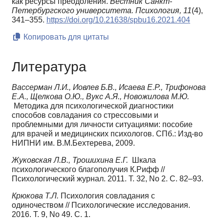
как ресурсы преодоления.
Вестник Санкт-
Петербургского университета. Психология,
11
(4),
341–355.
https://doi.org/10.21638/spbu16.2021.404
Копировать для цитаты
Литература
Вассерман Л.И., Иовлев Б.В., Исаева Е.Р., Трифонова
Е.А., Щелкова О.Ю., Вукс А.Я., Новожилова М.Ю.
Методика для психологической диагностики
способов совладания со стрессовыми и
проблемными для личности ситуациями: пособие
для врачей и медицинских психологов. СПб.: Изд-во
НИПНИ им. В.М.Бехтерева, 2009.
Жуковская Л.В., Трошихина Е.Г.
Шкала
психологического благополучия К.Рифф //
Психологический журнал. 2011. Т. 32, No 2. С. 82–93.
Крюкова Т.Л.
Психология совладания с
одиночеством // Психологические исследования.
2016. Т. 9, No 49. С. 1.