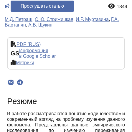
Прослушать статью
1844
М.Д. Петраш
,
О.Ю. Стрижицкая
,
И.Р. Муртазина
,
Г.А.
Вартанян
,
А.В. Щукин
PDF (RUS)
Информация
GS
в Google Scholar
Метрики
Резюме
В работе рассматриваются понятие «одиночество» и
современный взгляд на проблему изучения данного
феномена. Представлены данные эмпирического
исследования по изучению переживания