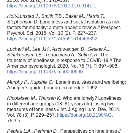
2010. Vol. 31 (2). P. 141–169.
https://doi.org/10.1007/s11017-010-9141-1
Holt-Lunstad J., Smith T.B., Baker M., Harris T.,
Stephenson D.
Loneliness and social isolation as risk
factors for mortality: a meta-analytic review // Perspect.
Psychol. Sci. 2015. Vol. 10 (2). P. 227–237.
https://doi.org/10.1177/1745691614568352
Luchetti M., Lee J.H., Aschwanden D., Sesker A.,
Strickhouser J.E., Terracciano A., Sutin A.R.
The
trajectory of loneliness in response to COVID-19 // The
American psychologist. 2020. No. 75 (7). P. 897–908.
https://doi.org/10.1037/amp0000690
Murphy P., Kupshik G.
Loneliness, stress and wellbeing:
A helper’s guide. London: Routledge, 1992.
Nicolaisen M., Thorsen K.
Who are lonely? Loneliness
in different age groups (18–81 years old), using two
measures of loneliness // Int. J.Aging Hum. Dev. 2014.
Vol. 78 (3). P. 229–257.
https://doi.org/10.2190/AG
.
78.3.b
Peplau L.A., Perlman D.
Perspectives on loneliness //