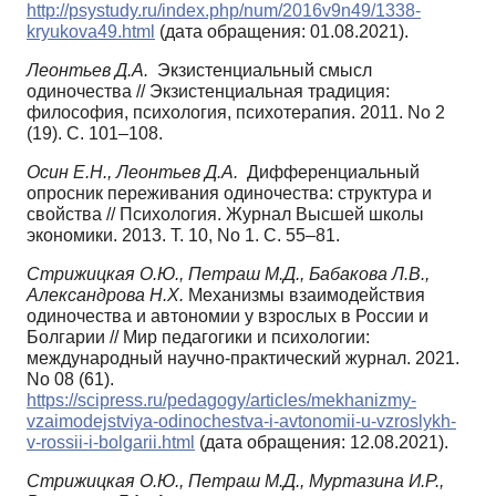
http://psystudy.ru/index.php/num/2016v9n49/1338-
kryukova49.html
(дата обращения: 01.08.2021).
Леонтьев Д.А.
Экзистенциальный смысл
одиночества // Экзистенциальная традиция:
философия, психология, психотерапия. 2011. No 2
(19). С. 101–108.
Осин Е.Н., Леонтьев Д.А.
Дифференциальный
опросник переживания одиночества: структура и
свойства // Психология. Журнал Высшей школы
экономики. 2013. Т. 10, No 1. С. 55–81.
Стрижицкая О.Ю., Петраш М.Д., Бабакова Л.В.,
Александрова Н.Х.
Механизмы взаимодействия
одиночества и автономии у взрослых в России и
Болгарии // Мир педагогики и психологии:
международный научно-практический журнал. 2021.
No 08 (61).
https://scipress.ru/pedagogy/articles/mekhanizmy-
vzaimodejstviya-odinochestva-i-avtonomii-u-vzroslykh-
v-rossii-i-bolgarii.html
(дата обращения: 12.08.2021).
Стрижицкая О.Ю., Петраш М.Д., Муртазина И.Р.,