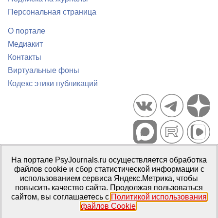
Персональная страница
О портале
Медиакит
Контакты
Виртуальные фоны
Кодекс этики публикаций
Портал психологических изданий PsyJournals.ru, 2007–2026
На портале PsyJournals.ru осуществляется обработка
Правила использования материалов
файлов cookie и сбор статистической информации с
Свидетельство регистрации СМИ
Эл № ФС77-66447 от 14 июля
использованием сервиса Яндекс.Метрика, чтобы
2016 г.
повысить качество сайта. Продолжая пользоваться
сайтом, вы соглашаетесь с
Политикой использования
Издатель:
ФГБОУ ВО МГППУ
файлов Cookie
.
Репозиторий открытого доступа