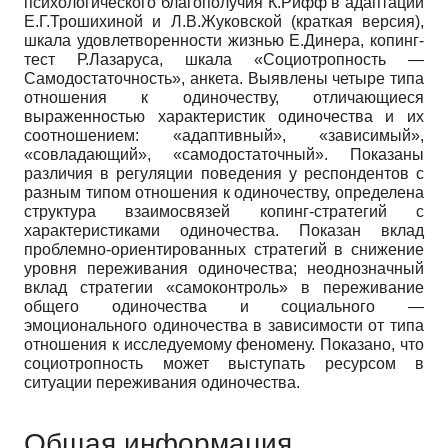
психологического благополучия К.Рифф в адаптации
Е.Г.Трошихиной и Л.В.Жуковской (краткая версия),
шкала удовлетворенности жизнью Е.Динера, копинг-
тест Р.Лазаруса, шкала «Социотропность —
Самодостаточность», анкета. Выявлены четыре типа
отношения к одиночеству, отличающиеся
выраженностью характеристик одиночества и их
соотношением: «адаптивный», «зависимый»,
«совладающий», «самодостаточный». Показаны
различия в регуляции поведения у респондентов с
разным типом отношения к одиночеству, определена
структура взаимосвязей копинг-стратегий с
характеристиками одиночества. Показан вклад
проблемно-ориентированных стратегий в снижение
уровня переживания одиночества; неоднозначный
вклад стратегии «самоконтроль» в переживание
общего одиночества и социального —
эмоционального одиночества в зависимости от типа
отношения к исследуемому феномену. Показано, что
социотропность может выступать ресурсом в
ситуации переживания одиночества.
Общая информация