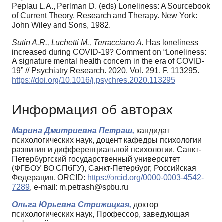
Peplau L.A., Perlman D. (eds) Loneliness: A Sourcebook
of Current Theory, Research and Therapy. New York:
John Wiley and Sons, 1982.
Sutin A.R., Luchetti M., Terracciano A.
Has loneliness
increased during COVID-19? Comment on “Loneliness:
A signature mental health concern in the era of COVID-
19” // Psychiatry Research. 2020. Vol. 291. P. 113295.
https://doi.org/10.1016/j.psychres.2020.113295
Информация об авторах
Марина Дмитриевна Петраш,
кандидат
психологических наук, доцент кафедры психологии
развития и дифференциальной психологии, Санкт-
Петербургский государственный университет
(ФГБОУ ВО СПбГУ), Санкт-Петербург, Российская
Федерация, ORCID:
https://orcid.org/0000-0003-4542-
7289
, e-mail: m.petrash@spbu.ru
Ольга Юрьевна Стрижицкая,
доктор
психологических наук, Профессор, заведующая