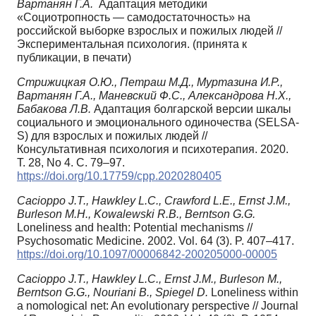
Вартанян Г.А.
Адаптация методики
«Социотропность — самодостаточность» на
российской выборке взрослых и пожилых людей //
Экспериментальная психология. (принята к
публикации, в печати)
Стрижицкая О.Ю., Петраш М.Д., Муртазина И.Р.,
Вартанян Г.А., Маневский Ф.С., Александрова Н.Х.,
Бабакова Л.В.
Адаптация болгарской версии шкалы
социального и эмоционального одиночества (SELSA-
S) для взрослых и пожилых людей //
Консультативная психология и психотерапия. 2020.
Т. 28, No 4. С. 79–97.
https://doi.org/10.17759/cpp.2020280405
Cacioppo J.T., Hawkley L.C., Crawford L.E., Ernst J.M.,
Burleson M.H., Kowalewski R.B., Berntson G.G.
Loneliness and health: Potential mechanisms //
Psychosomatic Medicine. 2002. Vol. 64 (3). P. 407–417.
https://doi.org/10.1097/00006842-200205000-00005
Cacioppo J.T., Hawkley L.C., Ernst J.M., Burleson M.,
Berntson G.G., Nouriani B., Spiegel D.
Loneliness within
a nomological net: An evolutionary perspective // Journal