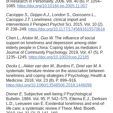
of Research in Personality. 2006. Vol. 40 (6). P. 1054–
1085.
https://doi.org/10.1016/j.jrp.2005.11.007
Cacioppo S., Grippo A.J., London S., Goossens L.,
Cacioppo J.T.
Loneliness: clinical import and
interventions // Perspect Psychol Sci. 2015. Vol. 10 (2).
P. 238–249.
https://doi.org/10.1177/1745691615570616
Chen L., Alston M., Guo W.
The influence of social
support on loneliness and depression among older
elderly people in China: Coping styles as mediators //
Journal of Community Psychology. 2019. Vol. 47 (5). P.
1235–1245.
https://doi.org/10.1002/jcop.22185
Deckx L., Akker van den M., Buntinx F., Driel van M.
A
systematic literature review on the association between
loneliness and coping strategies // Psychology, Health &
Medicine. 2018. Vol. 23 (8). P. 899–916.
https://doi.org/10.1080/13548506.2018.1446096
Diener E.
Subjective well-being // Psychological
Bulletin. 1984. Vol. 95. P. 542–575. Ettema E.J., Derksen
L.D., Leeuwen van E. Existential loneliness and end-of-
life care: a systematic review // Theor. Med. Bioeth.