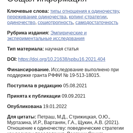
Ключевые слова:
типы отношения к одиночеству
,
переживание одиночества
,
копинг-стратегии
,
одиночество
,
социотропность
,
самодостаточность
Рубрика издания:
Эмпирические и
экспериментальные исследования
Тип материала:
научная статья
DOI:
https://doi.org/10.21638/spbu16.2021.404
Финансирование.
Исследование выполнено при
поддержке гранта РФФИ № 19-513-18015.
Поступила в редакцию
05.08.2021
Принята к публикации
09.09.2021
Опубликована
19.01.2022
Для цитаты:
Петраш, М.Д., Стрижицкая, О.Ю.,
Муртазина, И.Р., Вартанян, Г.А., Щукин, А.В. (2021).
Отношение к одиночеству: поведенческие стратегии