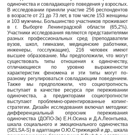
одиночества и совладающего поведения у взрослых.
В исследовании приняли участие 256 респондентов
в возрасте от 21 до 73 лет, в том числе 153 женщины
и 103 мужчины. Большинство участников проживают
в г. Выборге Ленинградской области (65,2%).
Участники исследования являются представителями
разных профессиональных сред (преподаватели
вузов, школ, гимназии, медицинские работники,
инженеры, госслужащие), 216 человек имеют
высшее образование. Мы предположили, что могут
существовать типы отношения к одиночеству,
отличающиеся по уровню выраженности
характеристик феномена и эти типы могут по-
разному регулироваться совладающим поведением.
Также мы предположили, что социотропность
выступает в качестве ресурса при переживании
одиночества, а предикторами социотропности
выступают проблемно-ориентированные копинг-
стратегии. Дизайн исследования включал методики:
дифференциальный опросник переживания
одиночества (ДОПО-3к) Е.Н.Осина и Д.А.Леонтьева,
шкала социального и эмоционального одиночества
(SELSA-S) в адаптации О.Ю.Стрижицкой и др., шкала