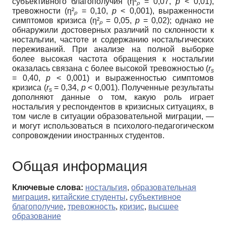
субъективного благополучия (η²
ₚ
= 0,07,
p
< 0,01),
тревожности (η²
ₚ
= 0,10,
p
< 0,001), выраженности
симптомов кризиса (η²
ₚ
= 0,05,
p
= 0,02); однако не
обнаружили достоверных различий по склонности к
ностальгии, частоте и содержанию ностальгических
переживаний. При анализе на полной выборке
более высокая частота обращения к ностальгии
оказалась связана с более высокой тревожностью (
r
s
= 0,40,
p
< 0,001) и выраженностью симптомов
кризиса (
r
= 0,34,
p
< 0,001). Полученные результаты
s
дополняют данные о том, какую роль играет
ностальгия у респондентов в кризисных ситуациях, в
том числе в ситуации образовательной миграции, —
и могут использоваться в психолого-педагогическом
сопровождении иностранных студентов.
Общая информация
Ключевые слова:
ностальгия
,
образовательная
миграция
,
китайские студенты
,
субъективное
благополучие
,
тревожность
,
кризис
,
высшее
образование