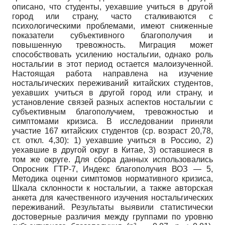
описано, что студенты, уехавшие учиться в другой
город или страну, часто сталкиваются с
психологическими проблемами, имеют сниженные
показатели субъективного благополучия и
повышенную тревожность. Миграция может
способствовать усилению ностальгии, однако роль
ностальгии в этот период остается малоизученной.
Настоящая работа направлена на изучение
ностальгических переживаний китайских студентов,
уехавших учиться в другой город или страну, и
установление связей разных аспектов ностальгии с
субъективным благополучием, тревожностью и
симптомами кризиса. В исследовании приняли
участие 167 китайских студентов (ср. возраст 20,78,
ст. откл. 4,30): 1) уехавшие учиться в Россию, 2)
уехавшие в другой округ в Китае, 3) оставшиеся в
том же округе. Для сбора данных использовались
Опросник ГТР-7, Индекс благополучия ВОЗ — 5,
Методика оценки симптомов нормативного кризиса,
Шкала склонности к ностальгии, а также авторская
анкета для качественного изучения ностальгических
переживаний. Результаты выявили статистически
достоверные различия между группами по уровню