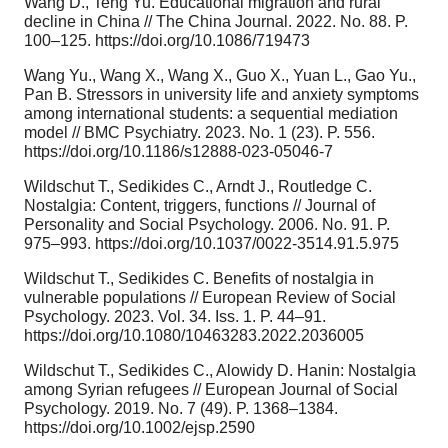
Wang D., Teng Yu. Educational migration and rural
decline in China // The China Journal. 2022. No. 88. P.
100–125. https://doi.org/10.1086/719473
Wang Yu., Wang X., Wang X., Guo X., Yuan L., Gao Yu.,
Pan B. Stressors in university life and anxiety symptoms
among international students: a sequential mediation
model // BMC Psychiatry. 2023. No. 1 (23). P. 556.
https://doi.org/10.1186/s12888-023-05046-7
Wildschut T., Sedikides C., Arndt J., Routledge C.
Nostalgia: Content, triggers, functions // Journal of
Personality and Social Psychology. 2006. No. 91. P.
975–993. https://doi.org/10.1037/0022-3514.91.5.975
Wildschut T., Sedikides C. Benefits of nostalgia in
vulnerable populations // European Review of Social
Psychology. 2023. Vol. 34. Iss. 1. P. 44–91.
https://doi.org/10.1080/10463283.2022.2036005
Wildschut T., Sedikides C., Alowidy D. Hanin: Nostalgia
among Syrian refugees // European Journal of Social
Psychology. 2019. No. 7 (49). P. 1368–1384.
https://doi.org/10.1002/ejsp.2590