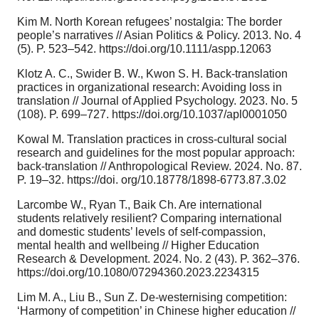
Kim M. North Korean refugees’ nostalgia: The border
people’s narratives // Asian Politics & Policy. 2013. No. 4
(5). P. 523–542. https://doi.org/10.1111/aspp.12063
Klotz A. C., Swider B. W., Kwon S. H. Back-translation
practices in organizational research: Avoiding loss in
translation // Journal of Applied Psychology. 2023. No. 5
(108). P. 699–727. https://doi.org/10.1037/apl0001050
Kowal M. Translation practices in cross-cultural social
research and guidelines for the most popular approach:
back-translation // Anthropological Review. 2024. No. 87.
P. 19–32. https://doi. org/10.18778/1898-6773.87.3.02
Larcombe W., Ryan T., Baik Ch. Are international
students relatively resilient? Comparing international
and domestic students’ levels of self-compassion,
mental health and wellbeing // Higher Education
Research & Development. 2024. No. 2 (43). P. 362–376.
https://doi.org/10.1080/07294360.2023.2234315
Lim M. A., Liu B., Sun Z. De-westernising competition:
‘Harmony of competition’ in Chinese higher education //