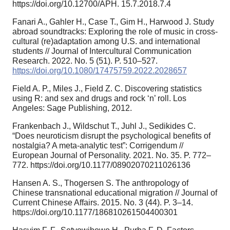
https://doi.org/10.12700/APH. 15.7.2018.7.4
Fanari A., Gahler H., Case T., Gim H., Harwood J. Study
abroad soundtracks: Exploring the role of music in cross-
cultural (re)adaptation among U.S. and international
students // Journal of Intercultural Communication
Research. 2022. No. 5 (51). P. 510–527.
https://doi.org/10.1080/17475759.2022.2028657
Field A. P., Miles J., Field Z. C. Discovering statistics
using R: and sex and drugs and rock ‘n’ roll. Los
Angeles: Sage Publishing, 2012.
Frankenbach J., Wildschut T., Juhl J., Sedikides C.
“Does neuroticism disrupt the psychological benefits of
nostalgia? A meta-analytic test”: Corrigendum //
European Journal of Personality. 2021. No. 35. P. 772–
772. https://doi.org/10.1177/08902070211026136
Hansen A. S., Thogersen S. The anthropology of
Chinese transnational educational migration // Journal of
Current Chinese Affairs. 2015. No. 3 (44). P. 3–14.
https://doi.org/10.1177/186810261504400301