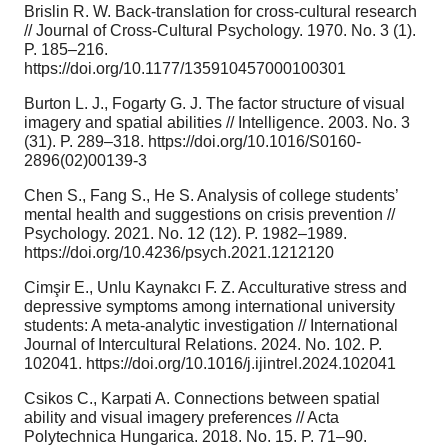
Brislin R. W. Back-translation for cross-cultural research
// Journal of Cross-Cultural Psychology. 1970. No. 3 (1).
P. 185–216.
https://doi.org/10.1177/135910457000100301
Burton L. J., Fogarty G. J. The factor structure of visual
imagery and spatial abilities // Intelligence. 2003. No. 3
(31). P. 289–318. https://doi.org/10.1016/S0160-
2896(02)00139-3
Chen S., Fang S., He S. Analysis of college students’
mental health and suggestions on crisis prevention //
Psychology. 2021. No. 12 (12). P. 1982–1989.
https://doi.org/10.4236/psych.2021.1212120
Cimşir E., Unlu Kaynakcı F. Z. Acculturative stress and
depressive symptoms among international university
students: A meta-analytic investigation // International
Journal of Intercultural Relations. 2024. No. 102. P.
102041. https://doi.org/10.1016/j.ijintrel.2024.102041
Csikos C., Karpati A. Connections between spatial
ability and visual imagery preferences // Acta
Polytechnica Hungarica. 2018. No. 15. P. 71–90.