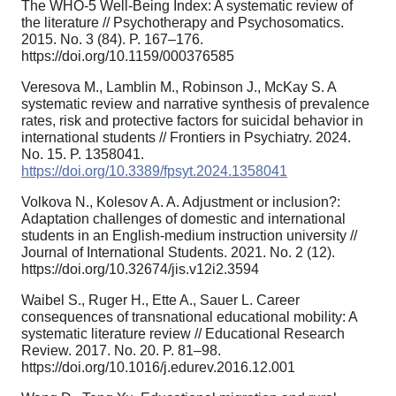
The WHO-5 Well-Being Index: A systematic review of
the literature // Psychotherapy and Psychosomatics.
2015. No. 3 (84). P. 167–176.
https://doi.org/10.1159/000376585
Veresova M., Lamblin M., Robinson J., McKay S. A
systematic review and narrative synthesis of prevalence
rates, risk and protective factors for suicidal behavior in
international students // Frontiers in Psychiatry. 2024.
No. 15. P. 1358041.
https://doi.org/10.3389/fpsyt.2024.1358041
Volkova N., Kolesov A. A. Adjustment or inclusion?:
Adaptation challenges of domestic and international
students in an English-medium instruction university //
Journal of International Students. 2021. No. 2 (12).
https://doi.org/10.32674/jis.v12i2.3594
Waibel S., Ruger H., Ette A., Sauer L. Career
consequences of transnational educational mobility: A
systematic literature review // Educational Research
Review. 2017. No. 20. P. 81–98.
https://doi.org/10.1016/j.edurev.2016.12.001