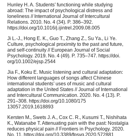
Hunley H. A. Students’ functioning while studying
abroad: The impact of psychological distress and
loneliness // International Journal of Intercultural
Relations. 2010. No. 4 (34). P. 386–392.
https://doi.org/10.1016/j.ijintrel.2009.08.005
Ji L.-J., Hong E. K., Guo T., Zhang Z., Su Ya., Li Ye.
Culture, psychological proximity to the past and future,
and self-continuity // European Journal of Social
Psychology. 2019. No. 4 (49). P. 735–747. https://doi.
org/10.1002/ejsp.2544
Jia F., Koku E. Music listening and cultural adaptation:
How different languages of songs affect Chinese
international students’ uses of music and cultural
adaptation in the United States // Journal of International
and Intercultural Communication. 2020. No. 4 (13). P.
291–308. https://doi.org/10.1080/175
13057.2019.1618893
Kersten M., Swets J. A., Cox C. R., Kusumi T., Nishihata
K., Watanabe T. Attenuating pain with the past: Nostalgia
reduces physical pain // Frontiers in Psychology. 2020.
No. 11. https://doi.org/10.3389/fpsyg.2020.572881