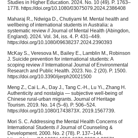
Studies in Higher Education. 2024. No. 10 (49). P. 1763–
1778. https://doi.org/10.1080/03075079.2024.2386408
Maharaj R., Ndwiga D., Chutiyami M. Mental health and
wellbeing of international students in Australia: a
systematic review // Journal of Mental Health (Abingdon,
England). 2024. Vol. 34, iss. 4. P. 431–449.
https://doi.org/10.1080/09638237.2024.2390393
McKay S., Veresova M., Bailey E., Lamblin M., Robinson
J. Suicide prevention for international students: A
scoping review // International Journal of Environmental
Research and Public Health. 2023. No. 2 (20). P. 1500.
https://doi.org/10.3390/ijerph20021500
Meng Z., Cai L. A., Day J., Tang C.-H., Lu Yi., Zhang H.
Authenticity and nostalgia — subjective well-being of
Chinese rural-urban migrants. Journal of Heritage
Tourism. 2019. No. 14 (5–6). P. 506–524.
https://doi.org/10.1080/1743873X. 2019.1567739.
Mori S. C. Addressing the Mental Health Concerns of
International Students // Journal of Counseling &
Development. 2000. No. 2 (78). P. 137–144.