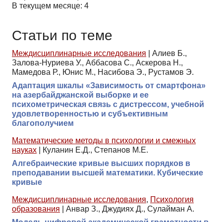
В текущем месяце: 4
Статьи по теме
Междисциплинарные исследования
|
Алиев Б.,
Залова-Нуриева У., Аббасова С., Аскерова Н.,
Мамедова Р., Юнис М., Насибова Э., Рустамов Э.
Адаптация шкалы «Зависимость от смартфона»
на азербайджанской выборке и ее
психометрическая связь с дистрессом, учебной
удовлетворенностью и субъективным
благополучием
Математические методы в психологии и смежных
науках
|
Куланин Е.Д., Степанов М.Е.
Алгебраические кривые высших порядков в
преподавании высшей математики. Кубические
кривые
Междисциплинарные исследования
,
Психология
образования
|
Анвар З., Джудиях Д., Сулайман А.