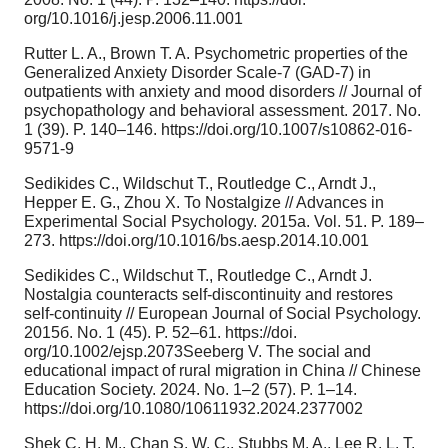
org/10.1016/j.jesp.2006.11.001
Rutter L. A., Brown T. A. Psychometric properties of the
Generalized Anxiety Disorder Scale-7 (GAD-7) in
outpatients with anxiety and mood disorders // Journal of
psychopathology and behavioral assessment. 2017. No.
1 (39). P. 140–146. https://doi.org/10.1007/s10862-016-
9571-9
Sedikides C., Wildschut T., Routledge C., Arndt J.,
Hepper E. G., Zhou X. To Nostalgize // Advances in
Experimental Social Psychology. 2015a. Vol. 51. P. 189–
273. https://doi.org/10.1016/bs.aesp.2014.10.001
Sedikides C., Wildschut T., Routledge C., Arndt J.
Nostalgia counteracts self-discontinuity and restores
self-continuity // European Journal of Social Psychology.
2015б. No. 1 (45). P. 52–61. https://doi.
org/10.1002/ejsp.2073Seeberg V. The social and
educational impact of rural migration in China // Chinese
Education Society. 2024. No. 1–2 (57). P. 1–14.
https://doi.org/10.1080/10611932.2024.2377002
Shek C. H. M., Chan S. W. C., Stubbs M. A., Lee R. L. T.