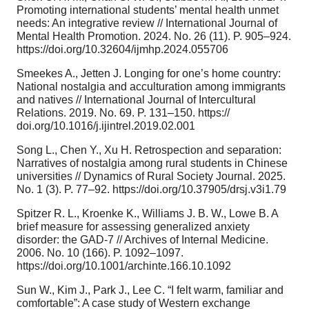
Promoting international students’ mental health unmet
needs: An integrative review // International Journal of
Mental Health Promotion. 2024. No. 26 (11). P. 905–924.
https://doi.org/10.32604/ijmhp.2024.055706
Smeekes A., Jetten J. Longing for one’s home country:
National nostalgia and acculturation among immigrants
and natives // International Journal of Intercultural
Relations. 2019. No. 69. P. 131–150. https://
doi.org/10.1016/j.ijintrel.2019.02.001
Song L., Chen Y., Xu H. Retrospection and separation:
Narratives of nostalgia among rural students in Chinese
universities // Dynamics of Rural Society Journal. 2025.
No. 1 (3). P. 77–92. https://doi.org/10.37905/drsj.v3i1.79
Spitzer R. L., Kroenke K., Williams J. B. W., Lowe B. A
brief measure for assessing generalized anxiety
disorder: the GAD-7 // Archives of Internal Medicine.
2006. No. 10 (166). P. 1092–1097.
https://doi.org/10.1001/archinte.166.10.1092
Sun W., Kim J., Park J., Lee C. “I felt warm, familiar and
comfortable”: A case study of Western exchange