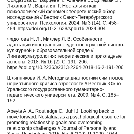
Солдатова Е., Барцева К., Аленина Е., Цигеман Э.,
Лиханов М., Вартанян Г. Ностальгия как
психологический феномен: теоретический обзор
исследований // Вестник Санкт-Петербургского
университета. Психология. 2024. № 3 (14). C. 458–
484. https://doi.org/10.21638/spbu16.2024.304
Федотова Н. Л., Миллер Л. В. Особенности
адаптации иностранных студентов к русской лингво-
культурной и образовательной среде //
Лингвокультурология: теоретические и прикладные
аспекты. 2018. № 16 (2). С. 191–206.
https://doi.org/10.22363/2313-2264-2018-16-2-191-206
Шляпникова И. А. Методика диагностики симптомов
нормативного кризиса взрослости // Вестник Южно-
Уральского государственного гуманитарно-
педагогического университета. 2009. № 4. C. 185–
192.
Abeyta A. A., Routledge C., Juhl J. Looking back to
move forward: Nostalgia as a psychological resource for
promoting relationship goals and overcoming
relationship challenges // Journal of Personality and
Social Psychology. 2015. No. 6 (109). P. 1029–1044.