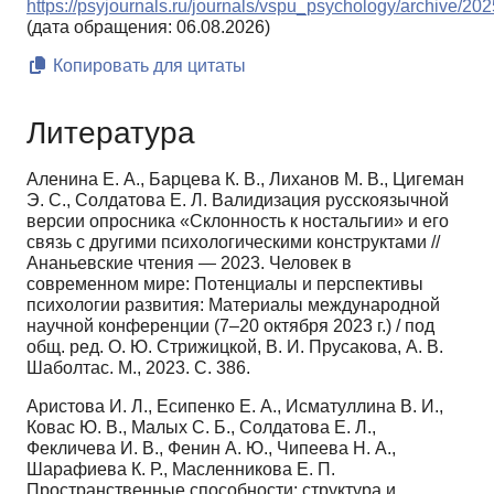
https://psyjournals.ru/journals/vspu_psychology/archive/20
(дата обращения: 06.08.2026)
Копировать для цитаты
Литература
Аленина Е. А., Барцева К. В., Лиханов М. В., Цигеман
Э. С., Солдатова Е. Л. Валидизация русскоязычной
версии опросника «Склонность к ностальгии» и его
связь с другими психологическими конструктами //
Ананьевские чтения — 2023. Человек в
современном мире: Потенциалы и перспективы
психологии развития: Материалы международной
научной конференции (7–20 октября 2023 г.) / под
общ. ред. О. Ю. Стрижицкой, В. И. Прусакова, А. В.
Шаболтас. М., 2023. С. 386.
Аристова И. Л., Есипенко Е. А., Исматуллина В. И.,
Ковас Ю. В., Малых С. Б., Солдатова Е. Л.,
Фекличева И. В., Фенин А. Ю., Чипеева Н. А.,
Шарафиева К. Р., Масленникова Е. П.
Пространственные способности: структура и