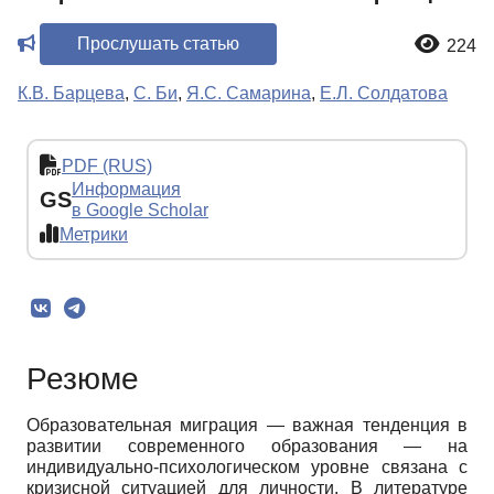
Прослушать статью
224
К.В. Барцева
,
С. Би
,
Я.С. Самарина
,
Е.Л. Солдатова
PDF (RUS)
Информация
GS
в Google Scholar
Метрики
Резюме
Образовательная миграция — важная тенденция в
развитии современного образования — на
индивидуально-психологическом уровне связана с
кризисной ситуацией для личности. В литературе