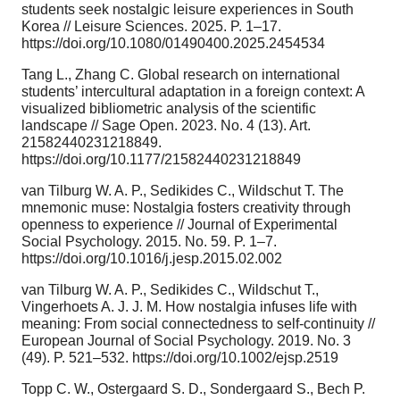
students seek nostalgic leisure experiences in South
Korea // Leisure Sciences. 2025. P. 1–17.
https://doi.org/10.1080/01490400.2025.2454534
Tang L., Zhang C. Global research on international
students’ intercultural adaptation in a foreign context: A
visualized bibliometric analysis of the scientific
landscape // Sage Open. 2023. No. 4 (13). Art.
21582440231218849.
https://doi.org/10.1177/21582440231218849
van Tilburg W. A. P., Sedikides C., Wildschut T. The
mnemonic muse: Nostalgia fosters creativity through
openness to experience // Journal of Experimental
Social Psychology. 2015. No. 59. P. 1–7.
https://doi.org/10.1016/j.jesp.2015.02.002
van Tilburg W. A. P., Sedikides C., Wildschut T.,
Vingerhoets A. J. J. M. How nostalgia infuses life with
meaning: From social connectedness to self-continuity //
European Journal of Social Psychology. 2019. No. 3
(49). P. 521–532. https://doi.org/10.1002/ejsp.2519
Topp C. W., Ostergaard S. D., Sondergaard S., Bech P.