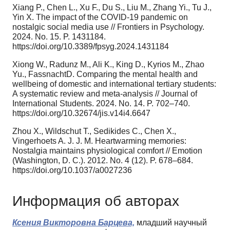
Xiang P., Chen L., Xu F., Du S., Liu M., Zhang Yi., Tu J.,
Yin X. The impact of the COVID-19 pandemic on
nostalgic social media use // Frontiers in Psychology.
2024. No. 15. P. 1431184.
https://doi.org/10.3389/fpsyg.2024.1431184
Xiong W., Radunz M., Ali K., King D., Kyrios M., Zhao
Yu., FassnachtD. Comparing the mental health and
wellbeing of domestic and international tertiary students:
A systematic review and meta-analysis // Journal of
International Students. 2024. No. 14. P. 702–740.
https://doi.org/10.32674/jis.v14i4.6647
Zhou X., Wildschut T., Sedikides C., Chen X.,
Vingerhoets A. J. J. M. Heartwarming memories:
Nostalgia maintains physiological comfort // Emotion
(Washington, D. C.). 2012. No. 4 (12). P. 678–684.
https://doi.org/10.1037/a0027236
Информация об авторах
Ксения Викторовна Барцева,
младший научный