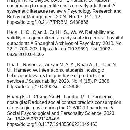
Hasyim F. F., Setyowibowo H., Purba F. D. Factors
contributing to quarter life crisis on early adulthood: A
systematic literature review // Psychology Research and
Behavior Management. 2024. No. 17. P. 1–12.
https://doi.org/10.2147/PRBM. S438866
He X., Li C., Qian J., Cui H. S., Wu W. Reliability and
validity of a generalized anxiety scale in general hospital
outpatients // Shanghai Archives of Psychiatry. 2010. No.
22. P. 200–203. https://doi.org/10.3969/j. issn.1002-
0829.2010.04.002
Hua L., Rasool Z., Ansari M. A. A., Khan A. J., Hanif N.,
Ul. Hameed W. International students’ nostalgic
behaviour towards the purchase of products and
services // Sustainability. 2023. No. 4 (15). P. 2888.
https://doi.org/10.3390/su15042888
Huang K.-J., Chang Ya.-H., Landau M. J. Pandemic
nostalgia: Reduced social contact predicts consumption
of nostalgic music during the COVID-19 pandemic //
Social Psychological and Personality Science. 2023.
Art. 19485506221149463.
https://doi.org/10.1177/19485506221149463