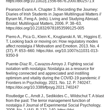
https://doi.org/10.1002/j.1556-6676.2000.tb02571.x
Pearson-Evans A. Chapter 3. Recording the Journey:
Diaries of Irish Students in Japan Multilingual Matters //
Byram M., Feng A. (eds). Living and Studying Abroad.
Bristol: Multilingual Matters, 2006. P. 38–63.
https://doi.org/10.21832/9781853599125-005
Pierro A., Pica G., Klein K., Kruglanski A. W., Higgins E.
T. Looking back or moving on: How regulatory modes
affect nostalgia // Motivation and Emotion. 2013. No. 4
(37). P. 653–660. https://doi. org/10.1007/s11031-013-
9350-9
Puente-Diaz R., Cavazos-Arroyo J. Fighting social
isolation with nostalgia: Nostalgia as a resource for
feeling connected and appreciated and instilling
optimism and vitality during the COVID-19 pandemic //
Frontiers in Psychology. 2021. No. 12. P. 740247.
https://doi.org/10.3389/fpsyg.2021.740247
Routledge C., Arndt J., Sedikides C., Wildschut T. A blast
from the past: The terror management function of
nostalgia // Journal of Experimental Social Psychology.
2008. No. 1 (44). P. 132–140. https://doi.