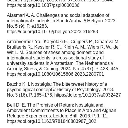
https://doi.org/10.1037/pspi0000036
Alasmari A. A. Challenges and social adaptation of
international students in Saudi Arabia // Heliyon. 2023.
No. 5 (9). P. e16283.
https://doi.org/10.1016/j.heliyon.2023.e16283
Amanvermez Ya., Karyotaki E., Cuijpers P., Ciharova M.,
Bruffaerts R., Kessler R. C., Klein A. M., Wiers R. W., de
Wit L. M. Sources of stress among domestic and
international students: a cross-sectional study of
university students in Amsterdam, The Netherlands //
Anxiety, Stress, & Coping. 2024. No. 4 (37). P. 428–445.
https://doi.org/10.1080/10615806.2023.2280701
Batcho K. I. Nostalgia: The bittersweet history of a
psychological concept // History of Psychology. 2013.
No. 3 (16). P. 165–176. https://doi.org/10.1037/a0032427
Bell D. E. The Promise of Return: Nostalgia and
Ambivalent Commitments to Place in Arab and Afghan
Refugee Experiences. Leiden: Brill, 2016. P. 1–11.
https://doi.org/10.1163/9781848883987_002