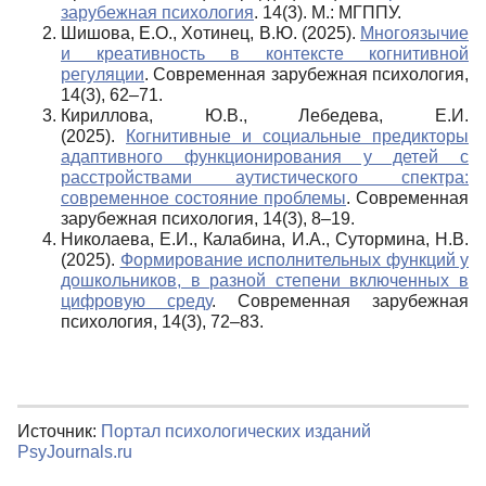
зарубежная психология
. 14(3). М.: МГППУ.
Шишова, Е.О., Хотинец, В.Ю. (2025).
Многоязычие
и креативность в контексте когнитивной
регуляции
. Современная зарубежная психология,
14(3), 62–71.
Кириллова, Ю.В., Лебедева, Е.И.
(2025).
Когнитивные и социальные предикторы
адаптивного функционирования у детей с
расстройствами аутистического спектра:
современное состояние проблемы
. Современная
зарубежная психология, 14(3), 8–19.
Николаева, Е.И., Калабина, И.А., Сутормина, Н.В.
(2025).
Формирование исполнительных функций у
дошкольников, в разной степени включенных в
цифровую среду
. Современная зарубежная
психология, 14(3), 72–83.
Источник:
Портал психологических изданий
PsyJournals.ru