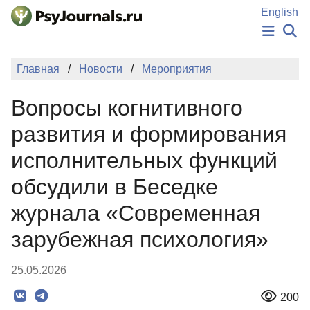
Перейти к основному содержанию
English
НОВОСТИ
Главная
Новости
Мероприятия
ИЗДАНИЯ
АВТОРЫ
Вопросы когнитивного
ПОДАТЬ РУКОПИСЬ
БАЗА ЗНАНИЙ
развития и формирования
КЛЮЧЕВЫЕ СЛОВА
исполнительных функций
Регистрация
Вход
обсудили в Беседке
журнала «Современная
зарубежная психология»
25.05.2026
200