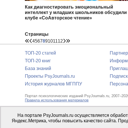
Как диагностировать эмоциональный
интеллект у младших школьников обсудили
клубе «СоАвторское чтение»
Страницы
4
5
6
7
8
9
10
11
12
ТОП-20 статей
Партнер
ТОП-20 книг
Информа
База знаний
Приглаш
Проекты PsyJournals.ru
Подписк
История журналов МГППУ
Персона
Портал психологических изданий PsyJournals.ru, 2007–202
Правила использования материалов
Свидетельство регистрации СМИ
Эл № ФС77-66447 от 14 и
На портале PsyJournals.ru осуществляется обрабо
Издатель:
ФГБОУ ВО МГППУ
Яндекс.Метрика, чтобы повысить качество сайта. Про
Репозиторий открытого доступа