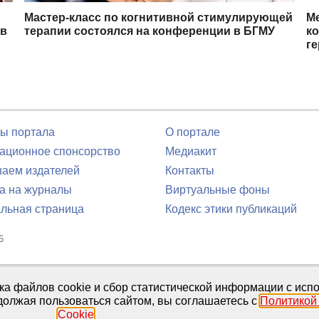
Мастер-класс по когнитивной стимулирующей
М
 в
терапии состоялся на конференции в БГМУ
к
ге
ы портала
О портале
ционное спонсорство
Медиакит
аем издателей
Контакты
а на журналы
Виртуальные фоны
льная страница
Кодекс этики публикаций
6
юля 2016 г.
тка файлов cookie и сбор статистической информации с ис
должая пользоваться сайтом, вы соглашаетесь с
Политикой
Cookie
.