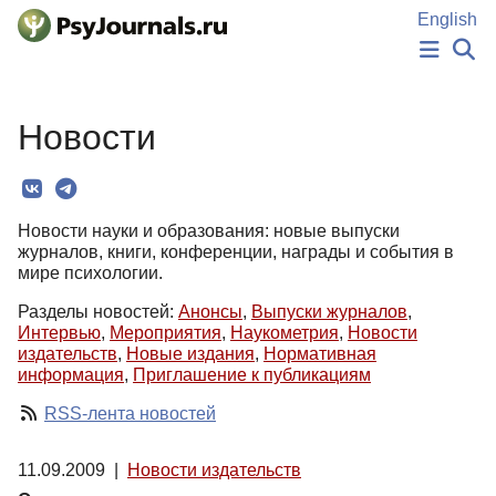
Перейти к основному содержанию
English
НОВОСТИ
Новости
ИЗДАНИЯ
АВТОРЫ
ПОДАТЬ РУКОПИСЬ
БАЗА ЗНАНИЙ
КЛЮЧЕВЫЕ СЛОВА
Новости науки и образования: новые выпуски
Регистрация
Вход
журналов, книги, конференции, награды и события в
мире психологии.
Разделы новостей:
Анонсы
,
Выпуски журналов
,
Интервью
,
Мероприятия
,
Наукометрия
,
Новости
издательств
,
Новые издания
,
Нормативная
информация
,
Приглашение к публикациям
RSS-лента новостей
11.09.2009
|
Новости издательств