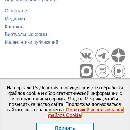
О портале
Медиакит
Контакты
Виртуальные фоны
Кодекс этики публикаций
Портал психологических изданий PsyJournals.ru, 2007–2026
На портале PsyJournals.ru осуществляется обработка
Правила использования материалов
файлов cookie и сбор статистической информации с
Свидетельство регистрации СМИ
Эл № ФС77-66447 от 14 июля
использованием сервиса Яндекс.Метрика, чтобы
2016 г.
повысить качество сайта. Продолжая пользоваться
сайтом, вы соглашаетесь с
Политикой использования
Издатель:
ФГБОУ ВО МГППУ
файлов Cookie
.
Репозиторий открытого доступа
Принять