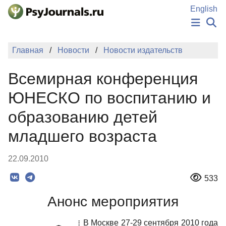
Перейти к основному содержанию
English
НОВОСТИ
Главная
Новости
Новости издательств
ИЗДАНИЯ
АВТОРЫ
Всемирная конференция
ПОДАТЬ РУКОПИСЬ
БАЗА ЗНАНИЙ
ЮНЕСКО по воспитанию и
КЛЮЧЕВЫЕ СЛОВА
образованию детей
Регистрация
Вход
младшего возраста
22.09.2010
533
Анонс мероприятия
В Москве 27-29 сентября 2010 года