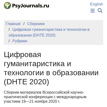
Перейти к основному содержанию
English
НОВОСТИ
Главная
Сборники
ИЗДАНИЯ
Цифровая гуманитаристика и технологии в
АВТОРЫ
образовании (DHTE 2020)
ПОДАТЬ РУКОПИСЬ
Рубрики
БАЗА ЗНАНИЙ
КЛЮЧЕВЫЕ СЛОВА
Цифровая
Регистрация
Вход
гуманитаристика и
технологии в образовании
(DHTE 2020)
Сборник материалов Всероссийской научно-
практической конференции с международным
участием 19—21 ноября 2020 г.