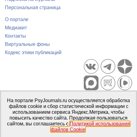
Персональная страница
О портале
Медиакит
Контакты
Виртуальные фоны
Кодекс этики публикаций
Портал психологических изданий PsyJournals.ru, 2007–2026
На портале PsyJournals.ru осуществляется обработка
Правила использования материалов
файлов cookie и сбор статистической информации с
Свидетельство регистрации СМИ
Эл № ФС77-66447 от 14 июля
использованием сервиса Яндекс.Метрика, чтобы
2016 г.
повысить качество сайта. Продолжая пользоваться
сайтом, вы соглашаетесь с
Политикой использования
Издатель:
ФГБОУ ВО МГППУ
файлов Cookie
.
Репозиторий открытого доступа