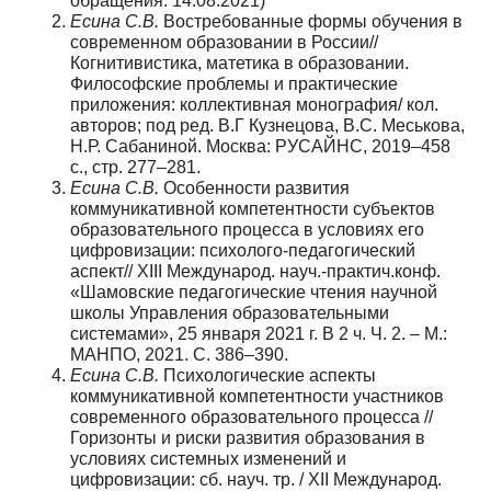
обращения: 14.08.2021)
Есина С.В.
Востребованные формы обучения в
современном образовании в России//
Когнитивистика, матетика в образо­вании.
Философские проблемы и практические
приложения: коллективная монография/ кол.
авторов; под ред. В.Г Кузнецо­ва, В.С. Меськова,
Н.Р. Сабаниной. Москва: РУСАЙНС, 2019–458
с., стр. 277–281.
Есина С.В.
Особенности развития
коммуникативной компетент­ности субъектов
образовательного процесса в условиях его
циф­ровизации: психолого-педагогический
аспект// XIII Междуна­род. науч.-практич.конф.
«Шамовские педагогические чтения научной
школы Управления образовательными
системами», 25 января 2021 г. В 2 ч. Ч. 2. – М.:
МАНПО, 2021. С. 386–390.
Есина С.В.
Психологические аспекты
коммуникативной компе­тентности участников
современного образовательного процесса //
Горизонты и риски развития образования в
условиях систем­ных изменений и
цифровизации: сб. науч. тр. / XII Междуна­род.