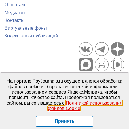
О портале
Медиакит
Контакты
Виртуальные фоны
Кодекс этики публикаций
Портал психологических изданий PsyJournals.ru, 2007–2026
На портале PsyJournals.ru осуществляется обработка
Правила использования материалов
файлов cookie и сбор статистической информации с
Свидетельство регистрации СМИ
Эл № ФС77-66447 от 14 июля
использованием сервиса Яндекс.Метрика, чтобы
2016 г.
повысить качество сайта. Продолжая пользоваться
сайтом, вы соглашаетесь с
Политикой использования
Издатель:
ФГБОУ ВО МГППУ
файлов Cookie
.
Репозиторий открытого доступа
Принять