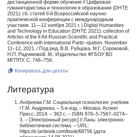
дистанционной форме обучения // Цифровая
гуманитаристика и технологии в образовании (DHTE
2021): сб. статей II-й Всероссийской научно-
практической конференции с международным
участием. 11—12 ноября 2021 г. | Digital Humanities
and Technology in Education (DHTE 2021): сollection of
Articles of the II All-Russian Scientific and Practical
Conference with International Partic¬ipation. November
11–12, 2021. / Под ред. В.В. Рубцова, М.Г. Сороковой,
Н.П. Радчиковой. М.: Издательство ФГБОУ ВО
МГППУ. С. 746–759.
Копировать для цитаты
Литература
Андрее
ва Г.М.
Социальная психология: учебник
/ Г.М. Андреева. – 5-е изд. – Москва: Аспект
Пресс, 2014. – 363 с. – ISBN 978–5-7567–0274–
3. – [Электронный ресурс] // Лань: электронно-
би­блиотечная система. – URL:
https://e.lanbook.com/book/68756 (дата