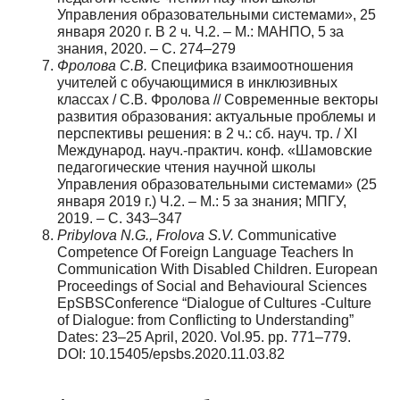
Управления образовательными системами», 25
января 2020 г. В 2 ч. Ч.2. – М.: МАНПО, 5 за
знания, 2020. – С. 274–279
Фролова С.В.
Специфика взаимоотношения
учителей с обучаю­щимися в инклюзивных
классах / С.В. Фролова // Современные векторы
развития образования: актуальные проблемы и
перспек­тивы решения: в 2 ч.: сб. науч. тр. / XI
Международ. науч.-прак­тич. конф. «Шамовские
педагогические чтения научной школы
Управления образовательными системами» (25
января 2019 г.) Ч.2. – М.: 5 за знания; МПГУ,
2019. – С. 343–347
Pribylova N.G., Frolova S.V.
Communicative
Competence Of Foreign Language Teachers In
Communication With Disabled Children. Eu­ropean
Proceedings of Social and Behavioural Sciences
EpSBSCon­ference “Dialogue of Cultures -Culture
of Dialogue: from Conflicting to Understanding”
Dates: 23–25 April, 2020. Vol.95. pp. 771–779.
DOI: 10.15405/epsbs.2020.11.03.82