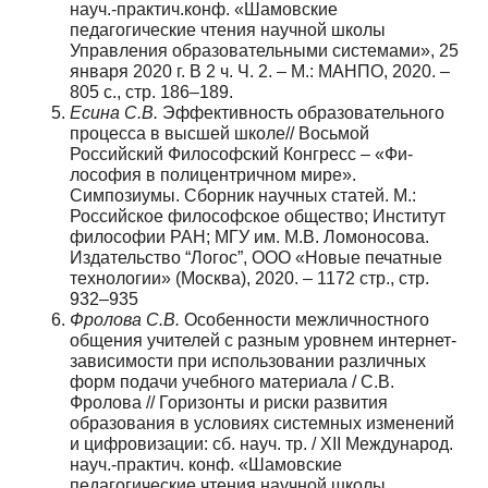
науч.-практич.конф. «Шамовские
педагогические чтения научной школы
Управления образовательными системами», 25
января 2020 г. В 2 ч. Ч. 2. – М.: МАНПО, 2020. –
805 с., стр. 186–189.
Есина С.В.
Эффективность образовательного
процесса в высшей школе// Восьмой
Российский Философский Конгресс – «Фи­
лософия в полицентричном мире».
Симпозиумы. Сборник на­учных статей. М.:
Российское философское общество; Инсти­тут
философии РАН; МГУ им. М.В. Ломоносова.
Издательство “Логос”, ООО «Новые печатные
технологии» (Москва), 2020. – 1172 стр., стр.
932–935
Фролова С.В.
Особенности межличностного
общения учителей с разным уровнем интернет-
зависимости при использовании различных
форм подачи учебного материала / С.В.
Фролова // Горизонты и риски развития
образования в условиях системных изменений
и цифровизации: сб. науч. тр. / XII Международ.
на­уч.-практич. конф. «Шамовские
педагогические чтения научной школы