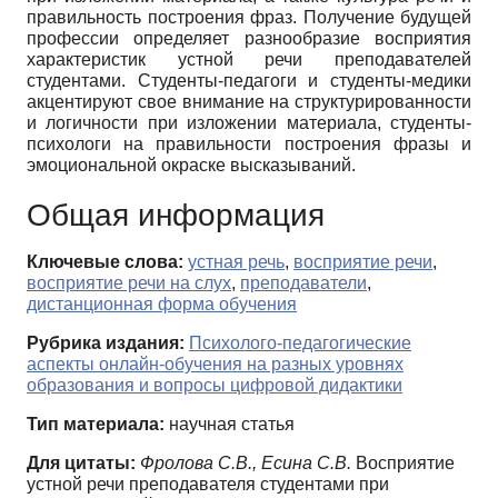
правильность построения фраз. Получение будущей
профессии определяет разнообразие восприятия
характеристик устной речи преподавателей
студентами. Студенты-педагоги и студенты-медики
акцентируют свое внимание на структурированности
и логичности при изложении материала, студенты-
психологи на правильности построения фразы и
эмоциональной окраске высказываний.
Общая информация
Ключевые слова:
устная речь
,
восприятие речи
,
восприятие речи на слух
,
преподаватели
,
дистанционная форма обучения
Рубрика издания:
Психолого-педагогические
аспекты онлайн-обучения на разных уровнях
образования и вопросы цифровой дидактики
Тип материала:
научная статья
Для цитаты:
Фролова С.В., Есина С.В.
Восприятие
устной речи преподавателя студентами при