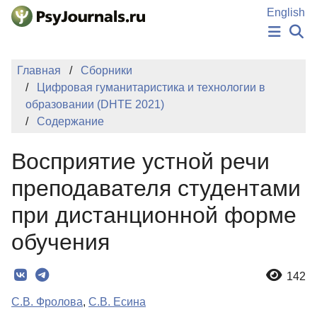
Перейти к основному содержанию
English
НОВОСТИ
Главная
Сборники
ИЗДАНИЯ
Цифровая гуманитаристика и технологии в
АВТОРЫ
образовании (DHTE 2021)
ПОДАТЬ РУКОПИСЬ
Содержание
БАЗА ЗНАНИЙ
КЛЮЧЕВЫЕ СЛОВА
Восприятие устной речи
Регистрация
Вход
преподавателя студентами
при дистанционной форме
обучения
142
С.В. Фролова
,
С.В. Есина