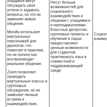
учащиеся могут
Несут больше
обсуждать свои
возможностей для
успехи и задавать
социального
вопросы, но это не
взаимодействия и
заменяет живое
общения с учащимися
общение.
и преподавателями.
Классные дискуссии,
Mondly использует
групповые проекты и
Социа
виртуальных
обучение в парах
взаимо
персонажей для
предоставляют
диалогов, что
ценные возможности
помогает в практике,
для студентов
но не полностью
практиковать язык в
воспроизводит
совместной и
реальное общение.
поддерживающей
среде.
Zoom позволяет
проводить
виртуальные классы и
групповые
обсуждения, но не
заменяет личные
встречи и
взаимодействие.