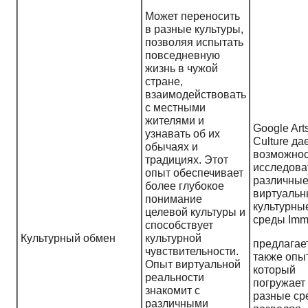
Может переносить
в разные культуры,
позволяя испытать
повседневную
жизнь в чужой
стране,
взаимодействовать
с местными
жителями и
Google Art
узнавать об их
Culture да
обычаях и
возможнос
традициях. Этот
исследова
опыт обеспечивает
различны
более глубокое
виртуаль
понимание
культурны
целевой культуры и
среды Imm
способствует
Культурный обмен
культурной
предлагае
чувствительности.
также опыт
Опыт виртуальной
который
реальности
погружает
знакомит с
разные ср
различными