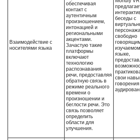
Mondly VR
обеспечивая
предлагае
контакт с
интеракти
аутентичным
беседы с
произношением,
виртуаль
интонацией и
персонажа
региональными
свободно
акцентами.
Взаимодействие с
говорящим
Зачастую такие
носителями языка
изучаемо
платформы
языке,
включают
предостав
технологию
возможно
распознавания
практиков
речи, предоставляя
свои навы
обратную связь в
говорения
режиме реального
аудирован
времени о
произношении и
беглости речи. Это
связь позволяет
определить
области для
улучшения.