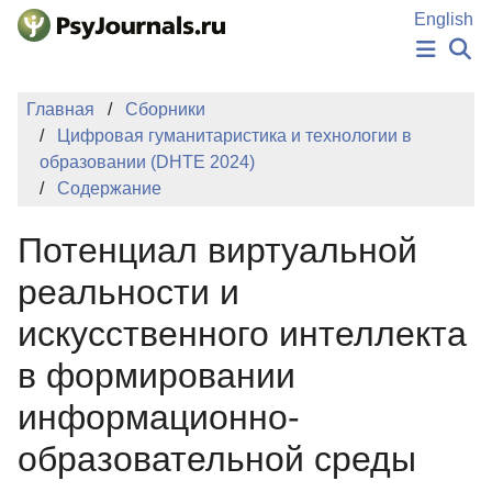
Перейти к основному содержанию
English
НОВОСТИ
Главная
Сборники
ИЗДАНИЯ
Цифровая гуманитаристика и технологии в
АВТОРЫ
образовании (DHTE 2024)
ПОДАТЬ РУКОПИСЬ
Содержание
БАЗА ЗНАНИЙ
КЛЮЧЕВЫЕ СЛОВА
Потенциал виртуальной
Регистрация
Вход
реальности и
искусственного интеллекта
в формировании
информационно-
образовательной среды