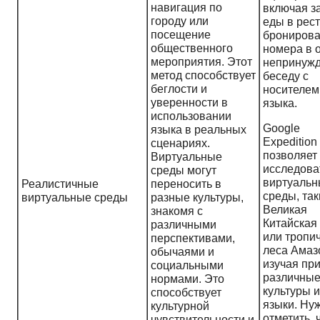
навигация по
включая з
городу или
еды в рес
посещение
брониров
общественного
номера в о
мероприятия. Этот
непринуж
метод способствует
беседу с
беглости и
носителем
уверенности в
языка.
использовании
Google
языка в реальных
Expedition
сценариях.
позволяет
Виртуальные
исследова
среды могут
виртуаль
Реалистичные
переносить в
среды, так
виртуальные среды
разные культуры,
Великая
знакомя с
Китайская
различными
или тропи
перспективами,
леса Амаз
обычаями и
изучая при
социальными
различны
нормами. Это
культуры и
способствует
языки. Ну
культурной
отметить, 
чувствительности и