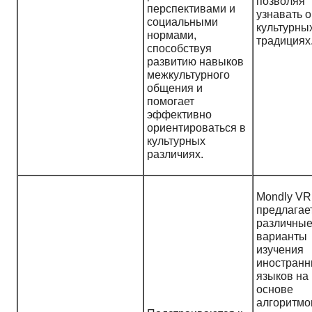
позволяя
перспективами и
узнавать о
социальными
культурны
нормами,
традициях
способствуя
развитию навыков
межкультурного
общения и
помогает
эффективно
ориентироваться в
культурных
различиях.
Mondly VR
предлагае
различны
варианты
изучения
иностран
языков на
основе
алгоритмо