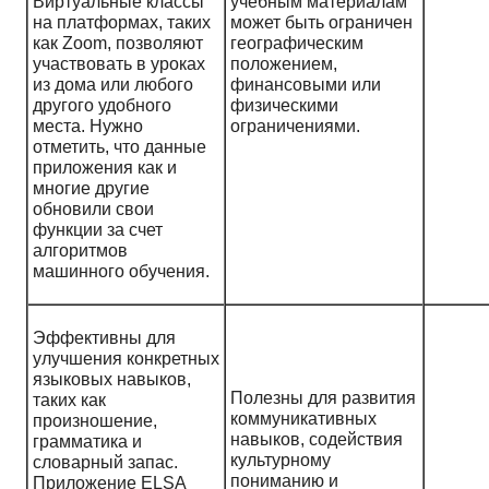
Виртуальные классы
учебным материалам
на платформах, таких
может быть ограничен
как Zoom, позволяют
географическим
участвовать в уроках
положением,
из дома или любого
финансовыми или
другого удобного
физическими
места. Нужно
ограничениями.
отметить, что данные
приложения как и
многие другие
обновили свои
функции за счет
алгоритмов
машинного обучения.
Эффективны для
улучшения конкретных
языковых навыков,
Полезны для развития
таких как
коммуникативных
произношение,
навыков, содействия
грамматика и
культурному
словарный запас.
пониманию и
Приложение ELSA