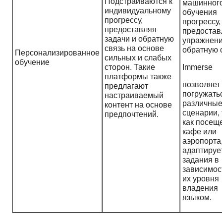
Подстраиваются к
машинног
индивидуальному
обучения
прогрессу,
прогрессу,
предоставляя
предостав
задачи и обратную
упражнени
связь на основе
обратную 
Персонализированное
сильных и слабых
обучение
сторон. Такие
Immerse
платформы также
позволяет
предлагают
погружать
настраиваемый
различны
контент на основе
сценарии, 
предпочтений.
как посещ
кафе или
аэропорта,
адаптируе
задания в
зависимос
их уровня
владения
языком.