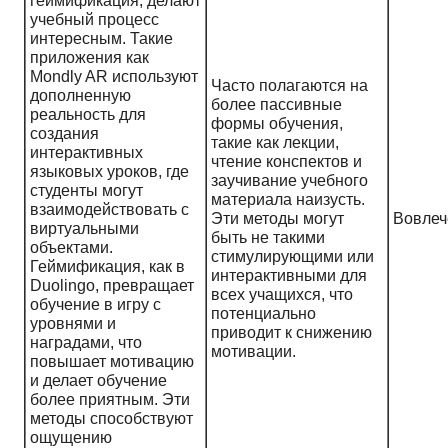
геймификация, делают
учебный процесс
интересным. Такие
приложения как
Mondly AR используют
Часто полагаются на
дополненную
более пассивные
реальность для
формы обучения,
создания
такие как лекции,
интерактивных
чтение конспектов и
языковых уроков, где
заучивание учебного
студенты могут
материала наизусть.
взаимодействовать с
Эти методы могут
Вовлеч
виртуальными
быть не такими
объектами.
стимулирующими или
Геймификация, как в
интерактивными для
Duolingo, превращает
всех учащихся, что
обучение в игру с
потенциально
уровнями и
приводит к снижению
наградами, что
мотивации.
повышает мотивацию
и делает обучение
более приятным. Эти
методы способствуют
ощущению