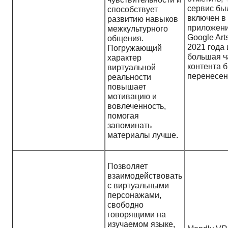
сервис бы
способствует
включен в
развитию навыков
приложен
межкультурного
Google Art
общения.
2021 года 
Погружающий
большая ч
характер
контента 
виртуальной
перенесе
реальности
повышает
мотивацию и
вовлеченность,
помогая
запоминать
материалы лучше.
Позволяет
взаимодействовать
с виртуальными
персонажами,
свободно
говорящими на
изучаемом языке,