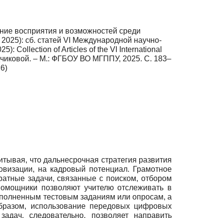
ание восприятия и возможностей среди
2025): сб. статей VI Международной научно-
Сollection of Articles of the VI International
Радчиковой. – М.: ФГБОУ ВО МГППУ, 2025. С. 183–
26)
итывая, что дальнесрочная стратегия развития
овизации, на кадровый потенциал. Грамотное
ратные задачи, связанные с поиском, отбором
помощники позволяют учителю отслеживать в
ыполненным тестовым заданиям или опросам, а
образом, использование передовых цифровых
адач, следовательно, позволяет направить