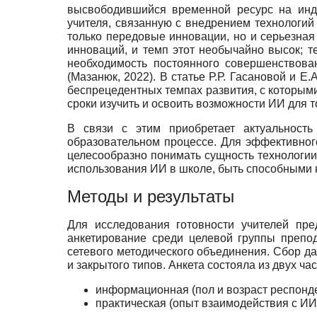
высвободившийся временной ресурс на инди
учителя, связанную с внедрением технологий
только передовые инновации, но и серьезная 
инноваций, и темп этот необычайно высок; т
необходимость постоянного совершенствова
(Мазанюк, 2022). В статье Р.Р. Гасановой и 
беспрецедентных темпах развития, с которым
сроки изучить и освоить возможности ИИ для т
В связи с этим приобретает актуальност
образовательном процессе. Для эффективног
целесообразно понимать сущность технологии
использования ИИ в школе, быть способными 
Методы и результаты
Для исследования готовности учителей пр
анкетирование среди целевой группы препо
сетевого методического объединения. Сбор д
и закрытого типов. Анкета состояла из двух час
информационная (пол и возраст респонде
практическая (опыт взаимодействия с ИИ