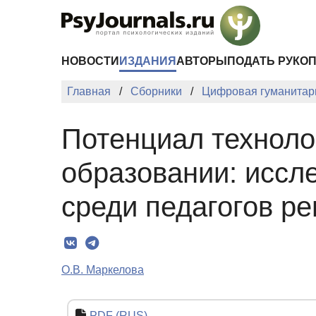
Перейти к основному содержанию
НОВОСТИ
ИЗДАНИЯ
АВТОРЫ
ПОДАТЬ РУКО
Главная
Сборники
Цифровая гуманитари
Потенциал техноло
образовании: иссл
среди педагогов ре
О.В. Маркелова
PDF (RUS)