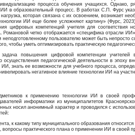
видуализацию процесса обучения учащихся. Однако, р
 ИИ в образовательный процесс. В работах С.П. Фурс ука
нагрузка, которая связана с их освоением, возникает не
ехнологии ИИ еще более усложняют картину» (Фурс, 2023
ния цифровых компетенций учителя для соответствия но
Е.А. Романовой четко отображается «специфика отрасли ИИ»
и неподготовленному пользователю может быть непросто с
ого, чтобы уметь оптимизировать практическую педагогичес
ь задача повышения цифровой компетенции учителей 
о осуществления педагогической деятельности в эпоху в
 ИИ, знать ее возможности для учебного процесса, опред
нивелировать негативное влияние технологии ИИ на участн
едметников к применению технологии ИИ в своей проф
давателей информатики из муниципалитетов Красноярско
анных носил анонимный характер и проводился с использ
тей:
нта, к какому типу муниципального образования относится 
, вопросы практического плана о применении ИИ в своей п