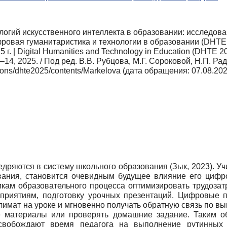
огий искусственного интеллекта в образовании: исследов
фровая гуманитаристика и технологии в образовании (DHTE 
 Digital Humanities and Technology in Education (DHTE 2025): 
13–14, 2025. / Под ред. В.В. Рубцова, М.Г. Сороковой, Н.П. 
ations/dhte2025/contents/Markelova (дата обращения: 07.08.20
дряются в систему школьного образования (Зык, 2023). Уч
вания, становится очевидным будущее влияние его цифр
кам образовательного процесса оптимизировать трудозат
приятиям, подготовку урочных презентаций. Цифровые 
лимат на уроке и мгновенно получать обратную связь по в
е материалы или проверять домашние задание. Таким 
вобождают время педагога на выполнение рутинных з