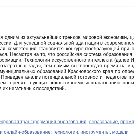
ся одним из актуальнейших трендов мировой экономики, 
ессии. Для успешной социальной адаптации в современно
я компетенция становится конкурентообразующей при от
ться. Несмотря на то, что российская система образовани
формации. Технологии искусственного интеллекта (далее 
дозатратных задач, тем самым высвобождая время на инд
муниципальных образований Красноярского края по опре
Приведен анализ потенциальной готовности педагогов пр
лем, препятствующих эффективному использованию новых
 их негативных последствий.
ифровая трансформация образования
,
образование
,
промп
 онлайн-образование: технологии, инструменты, модели