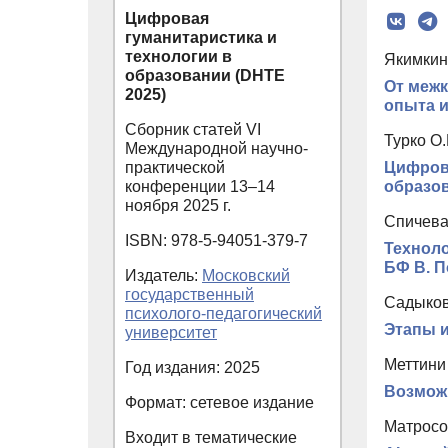
Цифровая
гуманитаристика и
технологии в
Якимкин
образовании (DHTE
От межк
2025)
опыта и
Сборник статей VI
Турко О.
Международной научно-
практической
Цифров
конференции 13–14
образо
ноября 2025 г.
Спичева
ISBN: 978-5-94051-379-7
Техноло
БФ В. П
Издатель:
Московский
государственный
Садыкова
психолого-педагогический
Этапы и
университет
Меттини 
Год издания: 2025
Возможн
Формат: сетевое издание
Матросо
Входит в тематические