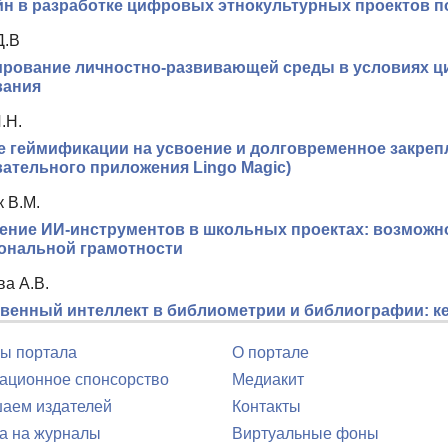
йн в разработке цифровых этнокультурных проектов п
Д.В
ирование личностно-развивающей среды в условиях 
вания
.Н.
 геймификации на усвоение и долговременное закрепл
ательного приложения Lingo Magic)
 В.М.
ние ИИ-инструментов в школьных проектах: возможнос
ональной грамотности
ва А.В.
венный интеллект в библиометрии и библиографии: к
ы портала
О портале
ционное спонсорство
Медиакит
аем издателей
Контакты
а на журналы
Виртуальные фоны