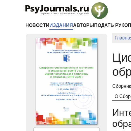
Перейти к основному содержанию
НОВОСТИ
ИЗДАНИЯ
АВТОРЫ
ПОДАТЬ РУКО
Главна
Циф
обр
Сборник
О Сбор
Инт
обр