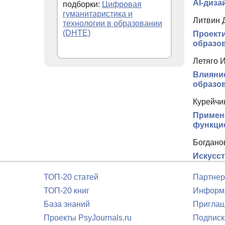
AI-диза
подборки:
Цифровая
гуманитаристика и
Литвин 
технологии в образовании
(DHTE)
Проект
образо
Летяго И
Влияние
образов
Курейчик
Примене
функци
Богдано
Искусст
ТОП-20 статей
Партнер
ТОП-20 книг
Информа
База знаний
Приглаш
Проекты PsyJournals.ru
Подписк