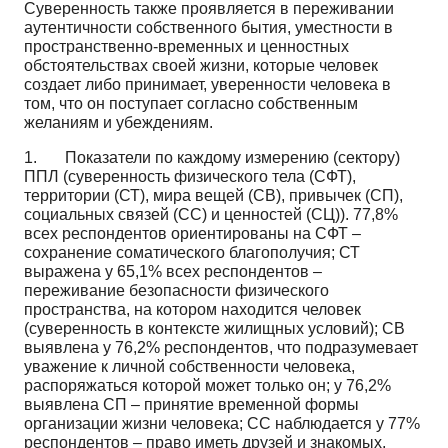
Суверенность также проявляется в переживании
аутентичности собственного бытия, умест­ности в
пространственно-временных и ценностных
обстоятельствах своей жизни, которые чело­век
создает либо принимает, уверенности человека в
том, что он поступает согласно собственным
желаниям и убеждениям.
1. Показатели по каждому измерению (сектору)
ППЛ (суверенность физического тела (СФТ),
территории (СТ), мира вещей (СВ), привычек (СП),
социальных связей (СС) и ценностей (СЦ)). 77,8%
всех респондентов ориентированы на СФТ –
сохранение соматического благополучия; СТ
выражена у 65,1% всех респондентов –
переживание безопасности физического
пространства, на котором находится человек
(суверенность в контексте жилищных условий); СВ
выявлена у 76,2% респондентов, что подразумевает
уважение к личной собственности человека,
распоряжаться ко­торой может только он; у 76,2%
выявлена СП – принятие временной формы
организации жизни человека; СС наблюдается у 77%
респондентов – право иметь друзей и знакомых,