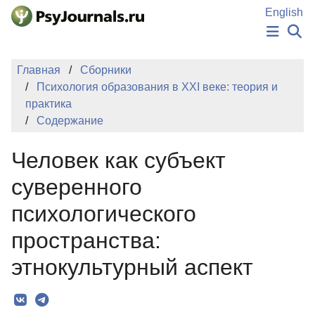
Перейти к основному содержанию
English
НОВОСТИ
Главная
Сборники
ИЗДАНИЯ
Психология образования в XXI веке: теория и
АВТОРЫ
практика
ПОДАТЬ РУКОПИСЬ
Содержание
БАЗА ЗНАНИЙ
КЛЮЧЕВЫЕ СЛОВА
Человек как субъект
Регистрация
Вход
суверенного
психологического
пространства:
этнокультурный аспект