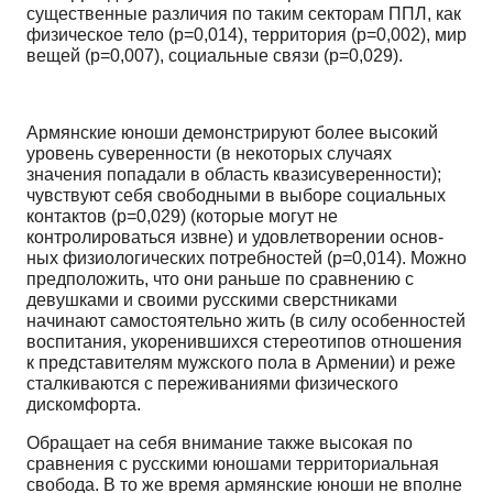
существенные различия по таким секторам ППЛ, как
физическое тело (p=0,014), территория (p=0,002), мир
вещей (p=0,007), социальные свя­зи (p=0,029).
Армянские юноши демонстрируют более высокий
уровень суверенности (в некоторых слу­чаях
значения попадали в область квазисуверенности);
чувствуют себя свободными в выборе соци­альных
контактов (p=0,029) (которые могут не
контролироваться извне) и удовлетворении основ­
ных физиологических потребностей (p=0,014). Можно
предположить, что они раньше по сравне­нию с
девушками и своими русскими сверстниками
начинают самостоятельно жить (в силу осо­бенностей
воспитания, укоренившихся стереотипов отношения
к представителям мужского пола в Армении) и реже
сталкиваются с переживаниями физического
дискомфорта.
Обращает на себя внимание также высокая по
сравнения с русскими юношами территориаль­ная
свобода. В то же время армянские юноши не вполне