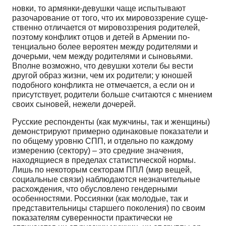
новки, то армянки-девушки чаще испытывают
разочарование от того, что их мировоззрение суще­
ственно отличается от мировоззрения родителей,
поэтому конфликт отцов и детей в Армении по­
тенциально более вероятен между родителями и
дочерьми, чем между родителями и сыновьями.
Вполне возможно, что девушки хотели бы вести
другой образ жизни, чем их родители; у юношей
подобного конфликта не отмечается, а если он и
присутствует, родители больше считаются с мне­нием
своих сыновей, нежели дочерей.
Русские респонденты (как мужчины, так и женщины)
демонстрируют примерно одинаковые показатели и
по общему уровню СПП, и отдельно по каждому
измерению (сектору) – это средние значения,
находящиеся в пределах статистической нормы.
Лишь по некоторым секторам ППЛ (мир вещей,
социальные связи) наблюдаются незначительные
расхождения, что обусловлено гендерны­ми
особенностями. Россиянки (как молодые, так и
представительницы старшего поколения) по сво­им
показателям суверенности практически не