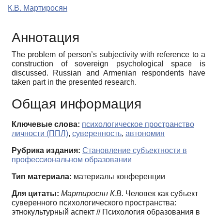
К.В. Мартиросян
Аннотация
The problem of person’s subjectivity with reference to a
construction of sovereign psychological space is
discussed. Russian and Armenian respondents have
taken part in the presented research.
Общая информация
Ключевые слова:
психологическое пространство
личности (ППЛ)
,
суверенность
,
автономия
Рубрика издания:
Становление субъектности в
профессиональном образовании
Тип материала:
материалы конференции
Для цитаты:
Мартиросян К.В.
Человек как субъект
суверенного психологического пространства:
этнокультурный аспект // Психология образования в