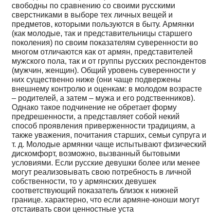
свободны по сравнению со своими русски­ми
сверстниками в выборе тех личных вещей и
предметов, которыми пользуются в быту. Армянки
(как молодые, так и представительницы старшего
поколения) по своим показателям суверенности во
многом отличаются как от армян, представителей
мужского пола, так и от группы русских рес­пондентов
(мужчин, женщин). Общий уровень суверенности у
них существенно ниже (они чаще подвержены
внешнему контролю и оценкам: в молодом возрасте
– родителей, а затем – мужа и его родственников).
Однако такое подчинение не обретает форму
предрешенности, а представляет со­бой некий
способ проявления приверженности традициям, а
также уважения, почитания старших, семьи супруга и
т. д. Молодые армянки чаще испытывают физический
дискомфорт, возможно, вы­званный бытовыми
условиями. Если русские девушки более или менее
могут реализовывать свою потребность в личной
собственности, то у армянских девушек
соответствующий показатель близок к нижней
границе. характерно, что если армяне-юноши могут
отстаивать свои ценностные уста­