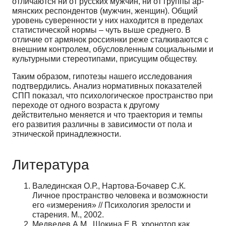
отличаются ни от русских мужчин, ни от группы ар­
мянских респондентов (мужчин, женщин). Общий
уровень суверенности у них находится в пре­делах
статистической нормы – чуть выше среднего. В
отличие от армянок россиянки реже сталки­ваются с
внешним контролем, обусловленным социальными и
культурными стереотипами, прису­щим обществу.
Таким образом, гипотезы нашего исследования
подтвердились. Анализ нормативных пока­зателей
СПП показал, что психологическое пространство при
переходе от одного возраста к дру­гому
действительно меняется и что траектория и темпы
его развития различны в зависимости от пола и
этнической принадлежности.
Литература
Валединская О.Р., Нартова-Бочавер С.К.
Личное пространство человека и возможности
его «изме­рения» // Психология зрелости и
старения. М., 2002.
Медведев А.М., Шокина Е.В. хронотоп как