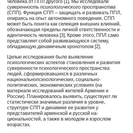
человека от ППЛ другого [1]. Мы исследовали
суверенность психологическо­го пространства
(СПП). Функция СПП – защищать и развивать ППЛ,
опираясь на опыт автоном­ного поведения. СПП
может быть понята как селекция внешних влияний,
обозначающая пределы личной ответственности и
идентичность человека [3]. Кроме этого, ППЛ само
представляет собой развивающуюся систему,
обладающую динамичным хронотопом [2].
Целью исследования было выявление
психологических аспектов становления и развития
су­веренности психологического пространства
людей, сформировавшихся в различных
национально­психологических, социально-
политических, экономических условиях (на
материале исследований жителей Армении и
России). Планировалось выявить, существуют ли
статистически значимые раз­личия в уровне,
структуре СПП и динамике ее развития у
представителей армянской и русской на­
циональностей, а также в молодом и взрослом
возрастах.