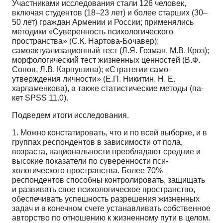
Участниками исследования стали 126 человек,
включая студентов (18–23 лет) и более стар­ших (30–
50 лет) граждан Армении и России; применялись
методики «Суверенность психологиче­ского
пространства» (С.К. Нартова-Бочавер);
самоактуализационный тест (Л.Я. Гозман, М.В. Кроз);
морфологический тест жизненных ценностей (В.Ф.
Сопов, Л.В. Карпушина); «Стратегии само­
утверждения личности» (Е.П. Никитин, Н. Е.
харламенкова), а также статистические методы (па­
кет SPSS 11.0).
Подведем итоги исследования.
1. Можно констатировать, что и по всей выборке, и в
группах респондентов в зависимости от пола,
возраста, национальности преобладают средние и
высокие показатели по суверенности пси­
хологического пространства. Более 70%
респондентов способны контролировать, защищать
и раз­вивать свое психологическое пространство,
обеспечивать успешность разрешения жизненных
за­дач и в конечном счете устанавливать собственное
авторство по отношению к жизненному пути в целом.