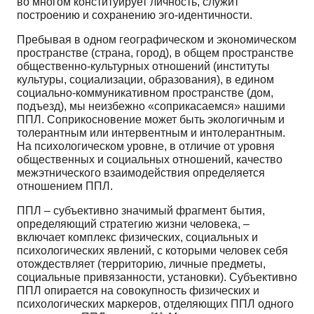
во многом конституирует личность, служит
построению и сохранению эго-идентичности.
Пребывая в одном географическом и экономическом
пространстве (страна, город), в общем пространстве
общественно-культурных отношений (институты
культуры, социализации, образова­ния), в едином
социально-коммуникативном пространстве (дом,
подъезд), мы неизбежно «сопри­касаемся» нашими
ППЛ. Соприкосновение может быть экологичным и
толерантным или интер­вентным и интолерантным.
На психологическом уровне, в отличие от уровня
общественных и со­циальных отношений, качество
межэтнического взаимодействия определяется
отношением ППЛ.
ППЛ – субъективно значимый фрагмент бытия,
определяющий стратегию жизни челове­ка, –
включает комплекс физических, социальных и
психологических явлений, с которыми чело­век себя
отождествляет (территорию, личные предметы,
социальные привязанности, установки). Субъективно
ППЛ опирается на совокупность физических и
психологических маркеров, отделя­ющих ППЛ одного