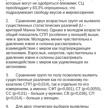
которые могут не одобряться близкими; СЦ
преобладает у 83,3% опрошенных, что
подразумевает свободу вку­сов и мировоззрения.
2. Сравнение двух возрастных групп не выявило
существенных статистических различий (U –
критерий Манна-Уитни). Однако в молодом возрасте
общий показатель СПП (особенно у юно­шей) выше,
чем в зрелом. Молодежь менее чувствительна к
давлению извне и склонна рассматривать
взаимодействие с миром как подтверждающее
автономию. Взрослые, напротив, чувствительны к
давлению извне и склонны рассматривать
взаимодействие с миром как ущемляющее их
автономию.
3. Сравнение групп по полу позволило выявить
существенные различия как по основному по­
казателю СПП (p=0,014), так и отдельно по его
измерениям, а именно: СФТ (p=0,001), СТ (p=0,0055),
СС (p=0,01) – больше у мужчин; СВ (p=0,036), СП
(p=0,014) – больше у женщин.
4. Для двух этнических выборок выявлены