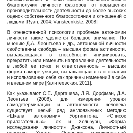
благополучия личности факторов: от повышения
производительности деятельности до более высоких
оценок собственного благосостояния и отношений с
людьми
[
Ryan, 2004
;
Vansteenkiste, 2008
]
.
В отечественной психологии проблеме автономии
личности также уделяется большое внимание. По
мнению Д.А. Леонтьева и др., автономной личности
свойственны свобода – высшая форма активности,
выражающаяся в способности инициировать,
прекратить или изменить направление деятельности
в любой ее точке, и ответственность – высшая
форма саморегуляции, выражающаяся в осознании
и использовании себя как причины изменений в себе
и внешнем мире
[
Калитеевская, 2011
]
.
Как указывают О.Е. Дергачева, Л.Я. Дорфман, Д.А.
Леонтьев (2008), для измерения уровня
самодетерминации и автономности человека
существует целый ряд англоязычных методик:
«Шкала автономии» Уортингтона, «Список
прилагательных» Гох и Хельбурн, «Форма
исследования личности» Джексона, Личностный
опросник Хогана, Опросник межличностной