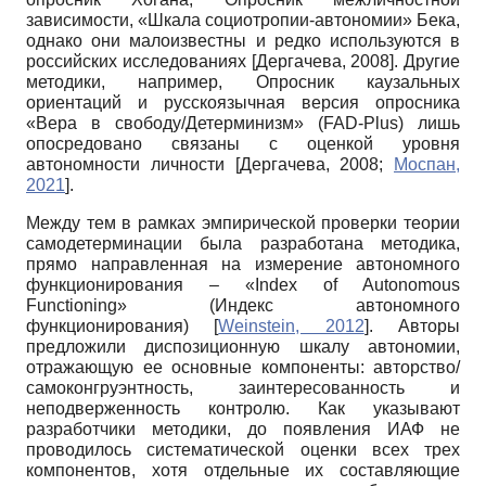
зависимости, «Шкала социотропии-автономии» Бека,
однако они малоизвестны и редко используются в
российских исследованиях
[
Дергачева, 2008
]
. Другие
методики, например, Опросник каузальных
ориентаций и русскоязычная версия опросника
«Вера в свободу/Детерминизм» (FAD-Plus) лишь
опосредовано связаны с оценкой уровня
автономности личности
[
Дергачева, 2008
;
Моспан,
2021
]
.
Между тем в рамках эмпирической проверки теории
самодетерминации была разработана методика,
прямо направленная на измерение автономного
функционирования – «Index of Autonomous
Functioning» (Индекс автономного
функционирования)
[
Weinstein, 2012
]
. Авторы
предложили диспозиционную шкалу автономии,
отражающую ее основные компоненты: авторство/
самоконгруэнтность, заинтересованность и
неподверженность контролю. Как указывают
разработчики методики, до появления ИАФ не
проводилось систематической оценки всех трех
компонентов, хотя отдельные их составляющие