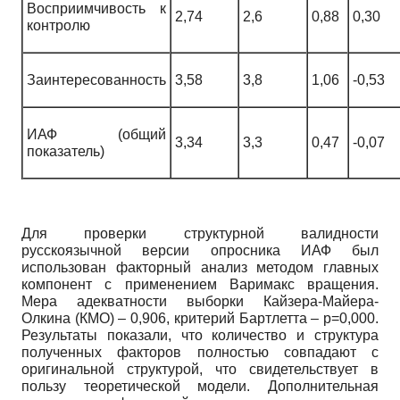
Восприимчивость к
2,74
2,6
0,88
0,30
контролю
Заинтересованность
3,58
3,8
1,06
-0,53
ИАФ (общий
3,34
3,3
0,47
-0,07
показатель)
Для проверки структурной валидности
русскоязычной версии опросника ИАФ был
использован факторный анализ методом главных
компонент с применением Варимакс вращения.
Мера адекватности выборки Кайзера-Майера-
Олкина (КМО) – 0,906, критерий Бартлетта – р=0,000.
Результаты показали, что количество и структура
полученных факторов полностью совпадают с
оригинальной структурой, что свидетельствует в
пользу теоретической модели. Дополнительная