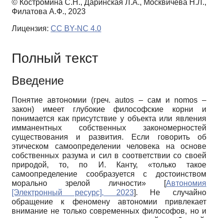
© Костромина С.Н., Даринская Л.А., Москвичева Н.Л.,
Филатова А.Ф., 2023
Лицензия:
CC BY-NC 4.0
Полный текст
Введение
Понятие автономии (греч. autos – сам и nomos –
закон) имеет глубокие философские корни и
понимается как присутствие у объекта или явления
имманентных собственных закономерностей
существования и развития. Если говорить об
этическом самоопределении человека на основе
собственных разума и сил в соответствии со своей
природой, то, по И. Канту, «только такое
самоопределение сообразуется с достоинством
морально зрелой личности»
[
Автономия
[Электронный ресурс], 2023
]
. Не случайно
обращение к феномену автономии привлекает
внимание не только современных философов, но и