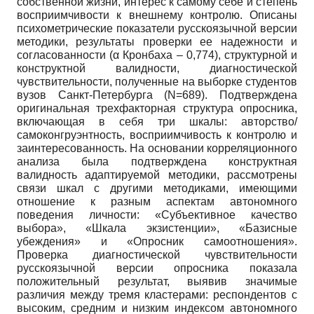
собственной жизни, интерес к самому себе и степень
восприимчивости к внешнему контролю. Описаны
психометрические показатели русскоязычной версии
методики, результаты проверки ее надежности и
согласованности (α Кронбаха – 0,774), структурной и
конструктной валидности, диагностической
чувствительности, полученные на выборке студентов
вузов Санкт-Петербурга (N=689). Подтверждена
оригинальная трехфакторная структура опросника,
включающая в себя три шкалы: авторство/
самоконгруэнтность, восприимчивость к контролю и
заинтересованность. На основании корреляционного
анализа была подтверждена конструктная
валидность адаптируемой методики, рассмотрены
связи шкал с другими методиками, имеющими
отношение к разным аспектам автономного
поведения личности: «Субъективное качество
выбора», «Шкала экзистенции», «Базисные
убеждения» и «Опросник самоотношения».
Проверка диагностической чувствительности
русскоязычной версии опросника показала
положительный результат, выявив значимые
различия между тремя кластерами: респондентов с
высоким, средним и низким индексом автономного