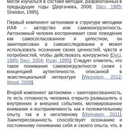
могли изучаться в составе методик, разработанных в
предыдущие годы
[
Дергачева, 2008
;
Deci, 1985
;
Sheldon, 1995
]
.
Первый компонент автономии в структуре методики
ИАФ – авторство или самоконгруэнтность.
Автономный человек воспринимает свое поведение
как самосогласованное и целостное, он
заинтересован в самоисследовании и может
использовать осознание своих ценностей, чувств и
потребностей, чтобы действовать конгруэнтно
[
Deci,
1985
;
Deci, 2004
;
Ryan, 1995
]
. Следует отметить, что
такое понимание самоконгруэнтности схоже с
концепцией аутентичности, описанной в
экзистенциальной литературе
[
Weinstein, 2012
;
Wood, 2008
]
.
Второй компонент автономии – заинтересованность,
то есть готовность человека открыто размышлять о
внутренних и внешних событиях, мотивированное
внимание и восприимчивость как к положительному
опыту, так и к негативному
[
Weinstein, 2011
]
.
Заинтересованность способствует осознанию и
постоянному пониманию себя и своего опыта, что, в