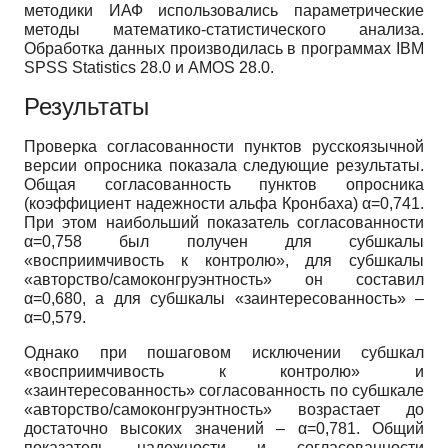
методики ИАФ использовались параметрические
методы математико-статистического анализа.
Обработка данных производилась в программах IBM
SPSS Statistics 28.0 и AMOS 28.0.
Результаты
Проверка согласованности пунктов русскоязычной
версии опросника показала следующие результаты.
Общая согласованность пунктов опросника
(коэффициент надежности альфа Кронбаха) α=0,741.
При этом наибольший показатель согласованности
α=0,758 был получен для субшкалы
«восприимчивость к контролю», для субшкалы
«авторство/самоконгруэнтность» он составил
α=0,680, а для субшкалы «заинтересованность» –
α=0,579.
Однако при пошаговом исключении субшкал
«восприимчивость к контролю» и
«заинтересованность» согласованность по субшкале
«авторство/самоконгруэнтность» возрастает до
достаточно высоких значений – α=0,781. Общий
показатель надежности и согласованности