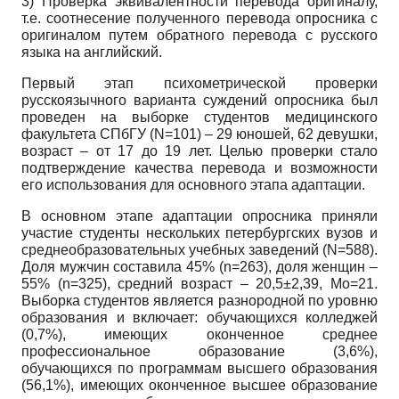
3) Проверка эквивалентности перевода оригиналу,
т.е. соотнесение полученного перевода опросника с
оригиналом путем обратного перевода с русского
языка на английский.
Первый этап психометрической проверки
русскоязычного варианта суждений опросника был
проведен на выборке студентов медицинского
факультета СПбГУ (N=101) – 29 юношей, 62 девушки,
возраст – от 17 до 19 лет. Целью проверки стало
подтверждение качества перевода и возможности
его использования для основного этапа адаптации.
В основном этапе адаптации опросника приняли
участие студенты нескольких петербургских вузов и
среднеобразовательных учебных заведений (N=588).
Доля мужчин составила 45% (n=263), доля женщин –
55% (n=325), средний возраст – 20,5±2,39, Мо=21.
Выборка студентов является разнородной по уровню
образования и включает: обучающихся колледжей
(0,7%), имеющих оконченное среднее
профессиональное образование (3,6%),
обучающихся по программам высшего образования
(56,1%), имеющих оконченное высшее образование