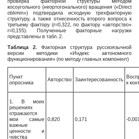
проверка факторной структуры методом
косоугольного (неортогонального) вращения («Direct
oblimin») подтвердила исходную трехфакторную
структуру, а также отнесенность второго вопроса к
третьему фактору (r=0,322, по фактору «авторство»
r=0,155). Полученные факторные нагрузки
представлены в табл. 2.
Таблица 2.
Факторная структура русскоязычной
версии методики «Индекс автономного
функционирования» (по методу главных компонент)
Пункт
Восп
Авторство
Заинтересованность
опросника
к кон
1. В моих
решениях
отражаются
мои самые
0,820
0,171
-0,00
важные
ценности и
чувства