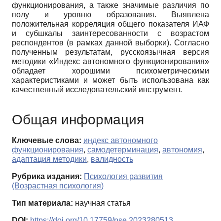
функционирования, а также значимые различия по
полу и уровню образования. Выявлена
положительная корреляция общего показателя ИАФ
и субшкалы заинтересованности с возрастом
респондентов (в рамках данной выборки). Согласно
полученным результатам, русскоязычная версия
методики «Индекс автономного функционирования»
обладает хорошими психометрическими
характеристиками и может быть использована как
качественный исследовательский инструмент.
Общая информация
Ключевые слова:
индекс автономного
функционирования
,
самодетерминация
,
автономия
,
адаптация методики
,
валидность
Рубрика издания:
Психология развития
(Возрастная психология)
Тип материала:
научная статья
DOI:
https://doi.org/10.17759/pse.2023280513