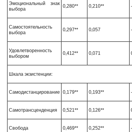
Эмоциональный знак
0,280**
0,210**
выбора
Самостоятельность
0,297**
0,057
выбора
Удовлетворенность
0,412**
0,071
выбором
Шкала экзистенции:
Самодистанцирование
0,179**
0,193**
Самотрансценденция
0,521**
0,126**
Свобода
0,469**
0,252**