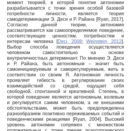
момент теорией, в которой понятие автономии
разрабатывается с точки зрения особой базовой
потребности личности, является теория
самодетерминации Э. Деси и Р. Райана
[
Ryan, 2017
]
.
Согласно данной теории, автономия
рассматривается как самоопределяемое поведение,
соответствующее ценностям, потребностям и
интересам человека
[
Deci, 2008
;
Weinstein, 2012
]
.
Выбор способа поведения осуществляется
человеком самостоятельно на основе
внутриличностных детерминант. По мнению Э. Деси
и Р. Райана, быть автономным – значит быть
самоинициируемым и саморегулируемым, жить в
соответствии со своим Я. Автономная личность
проявляет гибкость в регулировании своих
взаимодействий со средой, ощущает себя
свободной, спонтанной и креативной. Степень, в
которой поведение является автономным, волевым
и регулируется самим человеком, а не внешними
обстоятельствами, может быть предопределена
разнообразием позитивно переживаемых событий и
поведенческими реакциями
[
Ryan, 2004
]
. Высокий
уровень автономии сопряжен с множеством
положительных с точки зрения психологического