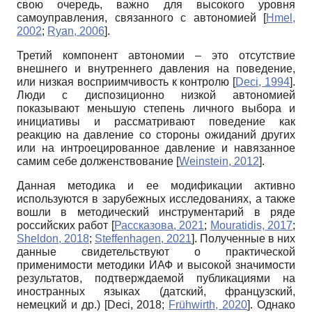
свою очередь, важно для высокого уровня
самоуправления, связанного с автономией
[
Hmel,
2002
;
Ryan, 2006
]
.
Третий компонент автономии – это отсутствие
внешнего и внутреннего давления на поведение,
или низкая восприимчивость к контролю
[
Deci, 1994
]
.
Люди с диспозиционно низкой автономией
показывают меньшую степень личного выбора и
инициативы и рассматривают поведение как
реакцию на давление со стороны ожиданий других
или на интроецированное давление и навязанное
самим себе долженствование
[
Weinstein, 2012
]
.
Данная методика и ее модификации активно
используются в зарубежных исследованиях, а также
вошли в методический инструментарий в ряде
российских работ
[
Рассказова, 2021
;
Mouratidis, 2017
;
Sheldon, 2018
;
Steffenhagen, 2021
]
. Полученные в них
данные свидетельствуют о практической
применимости методики ИАФ и высокой значимости
результатов, подтверждаемой публикациями на
иностранных языках (датский, французский,
немецкий и др.)
[
Deci, 2018
;
Frühwirth, 2020
]
. Однако