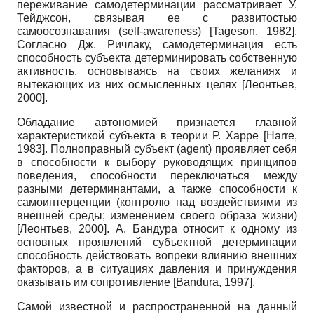
переживание самодетерминации рассматривает У.
Тейджсон, связывая ее с развитостью
самоосознавания (self-awareness)
[
Tageson, 1982
]
.
Согласно Дж. Ричлаку, самодетерминация есть
способность субъекта детерминировать собственную
активность, основываясь на своих желаниях и
вытекающих из них осмысленных целях
[
Леонтьев,
2000
]
.
Обладание автономией признается главной
характеристикой субъекта в теории Р. Харре
[
Harre,
1983
]
. Полноправный субъект (agent) проявляет себя
в способности к выбору руководящих принципов
поведения, способности переключаться между
разными детерминантами, а также способности к
самоинтерценции (контролю над воздействиями из
внешней среды; изменением своего образа жизни)
[
Леонтьев, 2000
]
. А. Бандура относит к одному из
основных проявлений субъектной детерминации
способность действовать вопреки влиянию внешних
факторов, а в ситуациях давления и принуждения
оказывать им сопротивление
[
Bandura, 1997
]
.
Самой известной и распространенной на данный