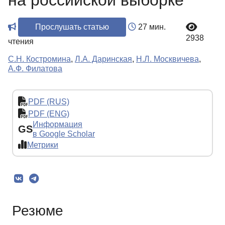
на российской выборке
Прослушать статью
27 мин.
2938
чтения
С.Н. Костромина
,
Л.А. Даринская
,
Н.Л. Москвичева
,
А.Ф. Филатова
PDF (RUS)
PDF (ENG)
Информация
GS
в Google Scholar
Метрики
Резюме