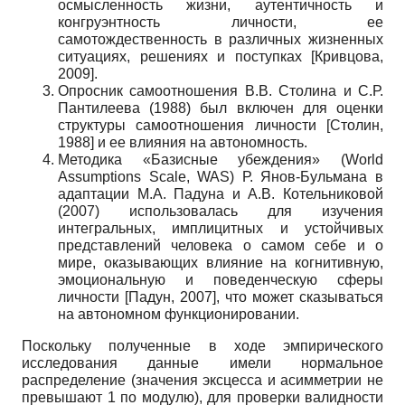
осмысленность жизни, аутентичность и
конгруэнтность личности, ее
самотождественность в различных жизненных
ситуациях, решениях и поступках
[
Кривцова,
2009
]
.
Опросник самоотношения В.В. Столина и С.Р.
Пантилеева (1988) был включен для оценки
структуры самоотношения личности
[
Столин,
1988
]
и ее влияния на автономность.
Методика «Базисные убеждения» (World
Assumptions Scale, WAS) Р. Янов-Бульмана в
адаптации М.А. Падуна и А.В. Котельниковой
(2007) использовалась для изучения
интегральных, имплицитных и устойчивых
представлений человека о самом себе и о
мире, оказывающих влияние на когнитивную,
эмоциональную и поведенческую сферы
личности
[
Падун, 2007
]
, что может сказываться
на автономном функционировании.
Поскольку полученные в ходе эмпирического
исследования данные имели нормальное
распределение (значения эксцесса и асимметрии не
превышают 1 по модулю), для проверки валидности