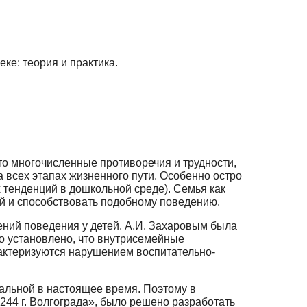
ке: теория и практика.
 многочисленные противоречия и трудности,
 всех этапах жизненно­го пути. Особенно остро
 тенденций в дошкольной среде). Семья как
 и способ­ствовать подобному поведению.
ний поведения у детей. А.И. Захаровым была
о установлено, что внутри­семейные
рактеризуются нарушением воспитательно-
альной в настоящее время. Поэтому в
244 г. Волгограда», было решено разра­ботать