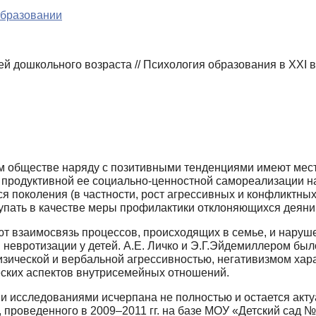
образовании
 дошкольного возраста // Психология образования в XXI ве
обществе наряду с позитивными тенденци­ями имеют место
и продуктивной ее социально-ценностной самореализации на
поколения (в частности, рост агрессивных и конфликтных
упать в качестве меры профилактики отклоняющихся деяний
 взаимосвязь процессов, происходящих в се­мье, и наруше
 невротизации у детей. А.Е. Личко и Э.Г.Эйдемиллером был
изической и вербальной агрессивностью, негативизмом ха
ских аспектов внутрисемейных отношений.
и исследованиями исчерпана не полностью и остается акту
 проведенного в 2009–2011 гг. на базе МОУ «Детский сад №