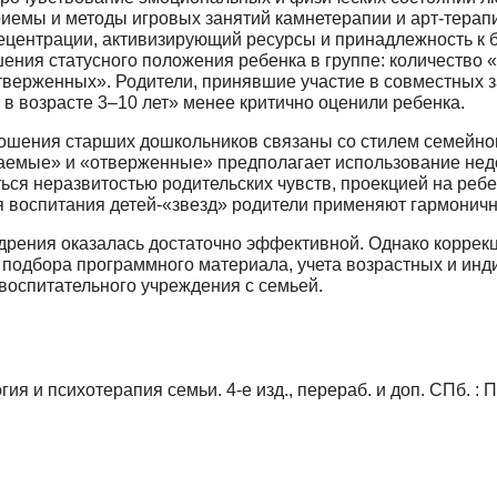
емы и методы игровых занятий камне­терапии и арт-терапи
центрации, активизирующий ресурсы и принадлежность к ба
ения статусного положения ребенка в группе: количество 
тверженных». Родители, принявшие участие в совместных за
в возрасте 3–10 лет» менее критич­но оценили ребенка.
ошения старших дошкольников связаны со стилем семейног
аемые» и «отверженные» предполагает использование недос
ься неразвитостью родитель­ских чувств, проекцией на реб
я воспитания детей-«звезд» родители применяют гармоничн
рения оказалась достаточно эффективной. Од­нако коррек
от подбора программного материала, учета возрастных и ин
воспитательного учреждения с семьей.
ия и психотерапия семьи. 4-е изд., перераб. и доп. СПб. : П