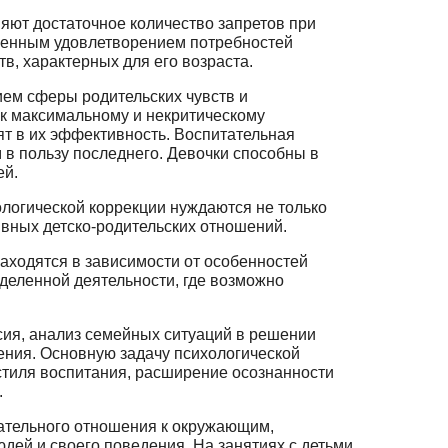
няют достаточное количество запретов при
ренным удовлетворением по­требностей
в, характерных для его возраста.
ием сферы родительских чувств и
 к максимальному и некритическо­му
рят в их эффективность. Воспитательная
в пользу последнего. Девочки спо­собны в
ей.
ологической коррекции нуждаются не только
ивных детско-родительских отношений.
аходятся в зависимости от особенностей
деленной деятельности, где воз­можно
сия, анализ семейных ситуаций в решении
ения. Основную задачу психоло­гической
 стиля воспитания, расширение осознанности
.
лательного отношения к окружающим,
ей и своего поведения. На заняти­ях с детьми