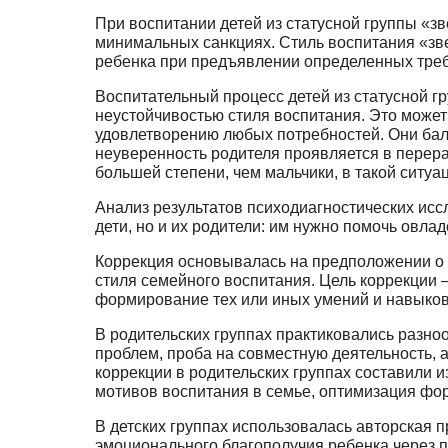
При воспитании детей из статусной группы «з
минимальных санкциях. Стиль воспи­тания «зв
ребенка при предъявлении определенных требов
Воспитательный процесс детей из статусной 
неустойчивостью стиля воспитания. Это мо­жет
удовлетворению любых потребностей. Они балуют
неуверенность родителя проявляется в пе­рер
большей степени, чем мальчики, в такой ситуа
Анализ результатов психодиагностических исс
дети, но и их родители: им нужно по­мочь овл
Коррекция основывалась на предположении о 
стиля семейного воспитания. Цель коррек­ции 
формирование тех или иных умений и навыков
В родительских группах практиковались разно
проблем, проба на совместную деятель­ность,
коррекции в родительских группах составили 
мотивов воспитания в семье, опти­мизация фо
В детских группах использовалась авторская 
эмоционального благополучия ребенка через п