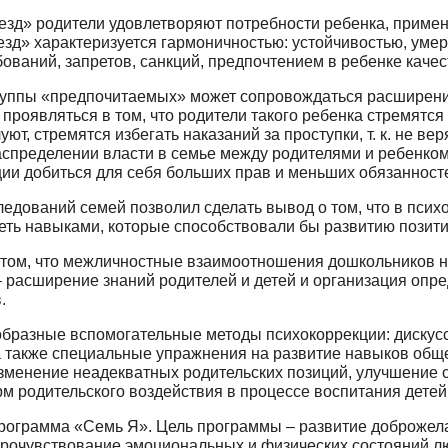
везд» родители удовлетворяют потребности ребенка, приме
езд» характеризуется гармоничностью: устойчивостью, уме
аний, запретов, санкций, предпочтени­ем в ребенке качест
группы «предпочитаемых» может сопровож­даться расширен
 проявляться в том, что родители такого ребенка стремятся
, стремятся избегать наказаний за проступ­ки, т. к. не ве
аспределении власти в семье между родителями и ребенком 
ции добиться для себя больших прав и мень­ших обязанност
ледований семей позволил сделать вывод о том, что в псих
адеть навыками, которые способствовали бы развитию позит
том, что межличностные взаимоотношения до­школьников н
– расширение знаний родителей и детей и организация опре
.
образные вспомогательные методы психокор­рекции: дискус
 а также специальные упражнения на развитие навыков общ
изменение неадекватных родительских по­зиций, улучшение
рм родительского воздействия в процессе воспитания детей
программа «Семь Я». Цель программы – раз­витие доброже
рочувствование эмоциональных и физических состояний люд