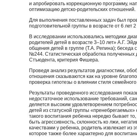
и апробировать коррекционную программу, на
оптимизацию детско-родительских отношений.
Для выполнения поставленных задач был прове
подготовительной группы в возрасте от 6 лет 2 
В исследовании использовались методики диаг
родителей детей в возрасте 3–10 лет» А.Г. Э
общения детей в группе (Т.А. Репина); беседа 
№244. Статистическая обработка полученных 
Стъюдента, критерия Фишера.
Проведя анализ результатов диагностики, обо
отношения сказываются как на уровне благопо
проверка гипотезы о влиянии стиля семейног
Результаты проведенного исследования показы
недостаточное использование требований, санк
деляется высоким удовлетворением потребност
детей из статусной группы «пренебрегаемых» 
такого воспитания ребенка нередко бывает то, 
быть агрессивность, склонность ко лжи, нега
качествами у ребенка, родитель извлекает из 
которое также более характерно для воспитан