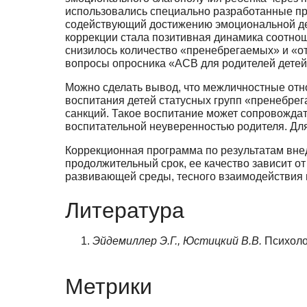
использовались специально разработанные при
содействующий достижению эмоцио­нальной де
коррекции стала позитивная динамика соотнош
снизилось количество «пренебрега­емых» и «о
вопросы опросника «АСВ для родителей детей 
Можно сделать вывод, что межличностные отн
воспитания детей статусных групп «пренебрег
санкций. Такое воспитание может сопровождат
воспитательной не­уверенностью родителя. Дл
Коррекционная программа по результатам внед
продолжительный срок, ее качество зави­сит 
развивающей среды, тесного взаимодействия 
Литература
Эйдемиллер Э.Г., Юстицкий В.В.
Психолог
Метрики