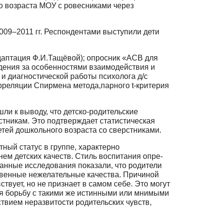
о возраста МОУ с ровесниками через
009–2011 гг. Респондентами выступили дети
даптация Ф.И.Тащёвой); опросник «АСВ для
дения за особенностями вза­имодействия и
 и диагностической работы психолога д/с
рреляции Спирмена метода,парного t-критерия
ли к выводу, что детско-родительские
стникам. Это подтверждает статистическая
тей дошкольного возраста со сверстниками.
ный статус в группе, характерно
ем детских качеств. Стиль воспитания опре­
анные исследования показали, что родители
твенные нежелательные качества. При­чиной
ствует, но не признает в самом себе. Это могут
дя борьбу с такими же ис­тинными или мнимыми
ствием неразвитости родительских чувств,