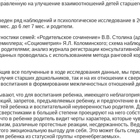
правленную на улучшение взаимоотношений детей старшег
ден ряд наблюдений и психологическое ис­следование в 2
мес. до 6 лет 7 мес. и родители.
ностики семей: «Родительское сочинение» В.В. Столина (а
йдемиллера; «Социометрия» Я.Л. Коломинского; схема наблю
с родителями; анализ журнала реги­страции консультативной
данных проводилась с использованием метода ранговой ко
бщив все полученные в ходе исследования данные, мы приш
лучия старших дошкольников, так и на их отношении к свер
о воспитания в формировании меж­личностных отношений де
вают, что для воспитания ребенка, имеющего неблагоприят
ций, запретов, предъявляемых ребенку, и предпочтение в н
ей ребенка и воспитательной неуверенностью роди­теля. Д
сверстниками в большей степени проецируют на него собс
что в ребенке родитель видит черты характе­ра, которые чув
тивизм, различные протестные реакции, несдержанность. Ве
этого эмоциональную выго­ду для себя. Это может быть след
ия ребенка из статусной группы «пренебрегаемых».