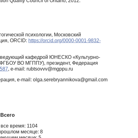
on Quality Council of Ontario, 2012.
гогической психологии, Московский
ация, ORCID:
https://orcid.org/0000-0001-9832-
, заведующий кафедрой ЮНЕСКО «Культурно-
 (ФГБОУ ВО МГППУ), президент, Федерация
8587
, e-mail: rubtsovvv@mgppu.ru
ация, e-mail: olga.serebryannikova@gmail.com
Всего
 все время: 1104
прошлом месяце: 8
текущем месяце: 5