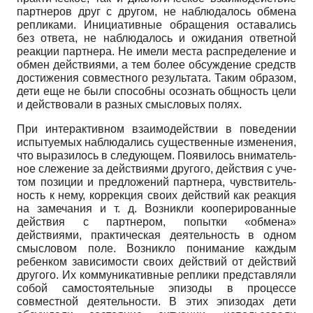
партнеров друг с другом, не наблюдалось обмена
реп­ликами. Инициативные обращения оставались
без от­вета, не наблюдалось и ожидания ответной
реакции партнера. Не имели места распределение и
обмен дей­ствиями, а тем более обсуждение средств
достижения совместного результата. Таким образом,
дети еще не были способны осознать общность цели
и действовали в разных смысловых полях.
При интерактивном взаимодействии в поведении
испытуемых наблюдались существенные изменения,
что выразилось в следующем. Появилось вниматель­
ное слежение за действиями другого, действия с уче­
том позиции и предложений партнера, чувствитель­
ность к нему, коррекция своих действий как реакция
на замечания и т. д. Возникли кооперированные
дейст­вия с партнером, попытки «обмена»
действиями, прак­тическая деятельность в одном
смысловом поле. Воз­никло понимание каждым
ребенком зависимости сво­их действий от действий
другого. Их коммуникатив­ные реплики представляли
собой самостоятельные эпизоды в процессе
совместной деятельности. В этих эпизодах дети