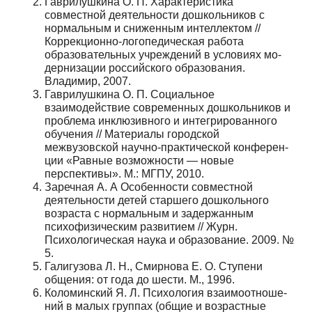
Гаврилушкина О. П. Характеристика
совместной деятельности дошкольников с
нормальным и снижен­ным интеллектом //
Коррекционно-логопедическая работа
образовательных учреждений в условиях мо­
дернизации российского образования.
Владимир, 2007.
Гаврилушкина О. П. Социальное
взаимодействие современных дошкольников и
проблема инклюзивно­го и интегрированного
обучения // Материалы город­ской
межвузовской научно-практической конферен­
ции «Равные возможности — новые
перспективы». М.: МГПУ, 2010.
Заречная А. А Особенности совместной
деятель­ности детей старшего дошкольного
возраста с нор­мальным и задержанным
психофизическим развити­ем // Журн.
Психологическая наука и образование. 2009. №
5.
Галигузова Л. Н., Смирнова Е. О. Ступени
обще­ния: от года до шести. М., 1996.
Коломинский Я. Л. Психология взаимоотноше­
ний в малых группах (общие и возрастные