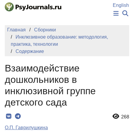
Перейти к основному содержанию
English
НОВОСТИ
Главная
Сборники
ИЗДАНИЯ
Инклюзивное образование: методология,
АВТОРЫ
практика, технологии
ПОДАТЬ РУКОПИСЬ
Содержание
БАЗА ЗНАНИЙ
КЛЮЧЕВЫЕ СЛОВА
Взаимодействие
Регистрация
Вход
дошкольников в
инклюзивной группе
детского сада
268
О.П. Гаврилушкина