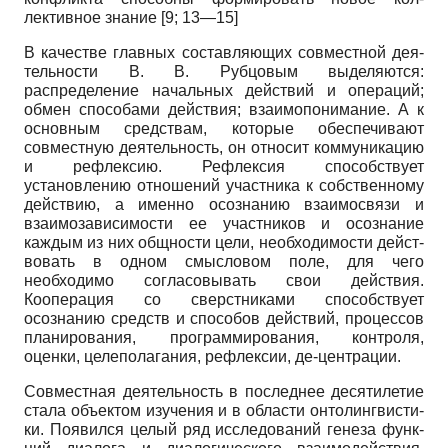
лективное знание [9; 13—15]
В качестве главных составляющих совместной дея­
тельности В. В. Рубцовым выделяются:
распределение начальных действий и операций;
обмен способами действия; взаимопонимание. А к
основным средствам, которые обеспечивают
совместную деятельность, он относит коммуникацию
и рефлексию. Рефлексия спо­собствует
установлению отношений участника к соб­ственному
действию, а именно осознанию взаимосвя­зи и
взаимозависимости ее участников и осознание
каждым из них общности цели, необходимости дейст­
вовать в одном смысловом поле, для чего
необходимо согласовывать свои действия.
Кооперация со сверст­никами способствует
осознанию средств и способов действий, процессов
планирования, программирова­ния, контроля,
оценки, целеполагания, рефлексии, де-центрации.
Совместная деятельность в последнее десятилетие
стала объектом изучения и в области онтолингвисти-
ки. Появился целый ряд исследований генеза функ­