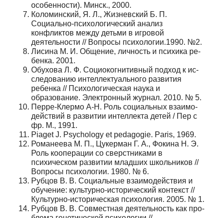
особеннос­ти). Минск., 2000.
Коломинский, Я. Л., Жизневский Б. П.
Социально-психологический анализ
конфликтов между детьми в игровой
деятельности // Вопросы психологии.1990. №2.
Лисина М. И. Общение, личность и психика ре­
бенка. 2001.
Обухова Л. Ф. Социокогнитивный подход к ис­
следованию интеллектуального развития
ребенка // Психологическая наука и
образование. Электронный журнал. 2010. № 5.
Перре-Клермо А-Н. Роль социальных взаимо­
действий в развитии интеллекта детей / Пер с
фр. М., 1991.
Piaget J. Psychology et pedagogie. Paris, 1969.
Романеева М. П., Цукерман Г. А., Фокина Н. Э.
Роль кооперации со сверстниками в
психическом раз­витии младших школьников //
Вопросы психологии. 1980. № 6.
Рубцов В. В. Социальные взаимодействия и
обу­чение: культурно-исторический контекст //
Культур­но-историческая психология. 2005. № 1.
Рубцов В. В. Совместная деятельность как про­
блема генетической психологии //