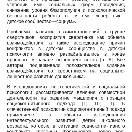
усвое­нии ими социальных форм поведения,
снижению уровня благополучия и психологической
безопаснос­ти ребенка в системе «сверстник—
детское сообщест­во—социум».
Проблемы развития взаимоотношений в группе
сверстников, восприятия сверстника как объекта
взаи­модействия, а также исследование причин
конфлик­тов в детском сообществе в детской
психологии актив­но разрабатывались в конце
прошлого и начале ны­нешнего веков [5—8]. Все
авторы подчеркивали поло­жительное влияние
взаимодействия со сверстником на социально-
личностное развитие дошкольника.
В исследованиях по генетической и социальной
психологии рассматривается влияние совместной
дея­тельности на развитие мышления с позиции
социоког-нитивного подхода [1; 10; 11]. В
отечественной психо­логии социокогнитивный подход
применяется в обла­сти исследования
интеллектуального развития детей школьного
возраста, которые в ситуации социокогни-тивного
конфликта способны формировать новое кол­