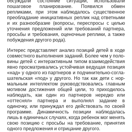
обсуждали состояние ситуации, исполь­зовали
пошаговое планирование. Появился обмен
репликами, при этом наблюдалось существенное
пре­обладание инициативных реплик над ответными
и их разнообразие (вопросы, переспросы с целью
уточне­ния предложений или требований партнера,
просьбы и требования, оценочные реплики, а также
побуждения другого рода).
Интерес представляет анализ позиций детей в ходе
совместного выполнения заданий. Более чем у поло­
вины детей с интерактивным типом взаимодействия
явно просматривались устойчивая ведущая позиция
«над» у одного из партнеров и подчинительно-согла­
шательская «под» у другого. Но так как дети с нор­
мальным интеллектом руководствовались главным
мотивом достижения общей цели, то приходилось
на­блюдать, как один из партнеров нередко или
«оттес­нял» партнера и выполнял задание в
одиночку, или принуждал его действовать по своей
программе. Дина­мичность позиции наблюдалась
лишь в единичных случаях, когда ребенок мог менять
свою позицию с просьбы на требование, принятия
одного предложе­ния и отрицание другого.