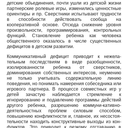
детские объединения, почти ушли из детской жизни
партнер­ские ролевые игры, изменились ценностные
ориенти­ры и пр. Сверстники испытывают трудности
в способ­ности действовать сообща на
кооперативной основе. Отсюда снижение уровня
произвольности, програм­мирования, контрольных
функций. Становление ре­бенка как человека
общественного оказалось в числе существенных
дефицитов в детском развитии.
Коммуникативный дефицит приводит к нежела­
тельным последствиям в виде разобщенности,
изоли­рованности ребенка от сверстников,
доминирования собственных интересов, неумению
не только учиты­вать содержательную линию
поведения, но понимать намерения собеседника или
игрового партнера. В про­цессе совместных игр у
детей зачастую наблюдается стремление к
игнорированию и подавлению програм­мы действий
другого ребенка, разрешению коммуни-кативно-
деятельностных проблем силовым способом,
повышению конфликтности и, главное, их несостоя­
тельности находить конструктивные выходы из кон­
фликтов. Это приводит к резкому отставанию в