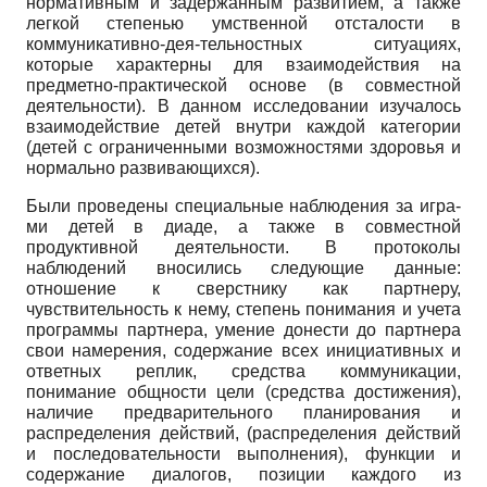
норма­тивным и задержанным развитием, а также
легкой сте­пенью умственной отсталости в
коммуникативно-дея-тельностных ситуациях,
которые характерны для вза­имодействия на
предметно-практической основе (в совместной
деятельности). В данном исследовании изучалось
взаимодействие детей внутри каждой кате­гории
(детей с ограниченными возможностями здоро­вья и
нормально развивающихся).
Были проведены специальные наблюдения за игра­
ми детей в диаде, а также в совместной
продуктивной деятельности. В протоколы
наблюдений вносились следующие данные:
отношение к сверстнику как парт­неру,
чувствительность к нему, степень понимания и учета
программы партнера, умение донести до партне­ра
свои намерения, содержание всех инициативных и
ответных реплик, средства коммуникации,
понимание общности цели (средства достижения),
наличие пред­варительного планирования и
распределения дейст­вий, (распределения действий
и последовательнос­ти выполнения), функции и
содержание диалогов, по­зиции каждого из