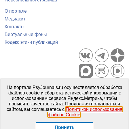
О портале
Медиакит
Контакты
Виртуальные фоны
Кодекс этики публикаций
Портал психологических изданий PsyJournals.ru, 2007–2026
На портале PsyJournals.ru осуществляется обработка
Правила использования материалов
файлов cookie и сбор статистической информации с
Свидетельство регистрации СМИ
Эл № ФС77-66447 от 14 июля
использованием сервиса Яндекс.Метрика, чтобы
2016 г.
повысить качество сайта. Продолжая пользоваться
сайтом, вы соглашаетесь с
Политикой использования
Издатель:
ФГБОУ ВО МГППУ
файлов Cookie
.
Репозиторий открытого доступа
Принять