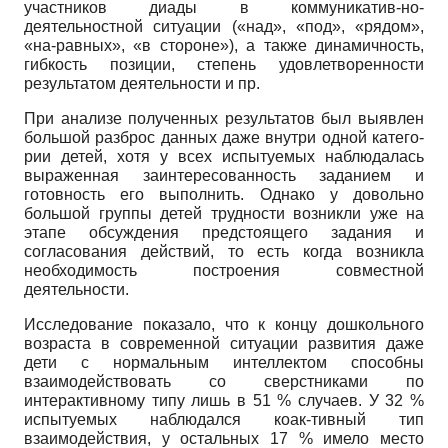
участников диады в коммуникатив-но-
деятельностной ситуации («над», «под», «рядом»,
«на-равных», «в стороне»), а также динамичность,
гиб­кость позиции, степень удовлетворенности
результа­том деятельности и пр.
При анализе полученных результатов был выявлен
большой разброс данных даже внутри одной катего­
рии детей, хотя у всех испытуемых наблюдалась
выра­женная заинтересованность заданием и
готовность его выполнить. Однако у довольно
большой группы детей трудности возникли уже на
этапе обсуждения пред­стоящего задания и
согласования действий, то есть когда возникла
необходимость построения совмест­ной
деятельности.
Исследование показало, что к концу дошкольного
возраста в современной ситуации развития даже
дети с нормальным интеллектом способны
взаимодейство­вать со сверстниками по
интерактивному типу лишь в 51 % случаев. У 32 %
испытуемых наблюдался коак-тивный тип
взаимодействия, у остальных 17 % имело место