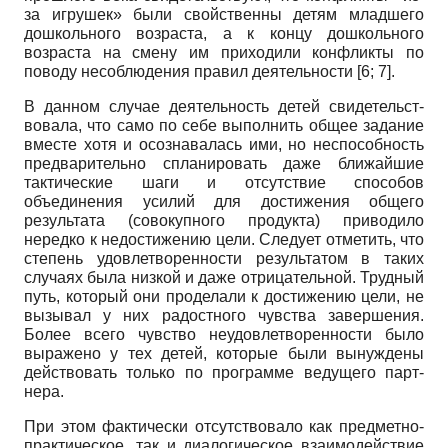
за игру­шек» были свойственны детям младшего
дошкольного возраста, а к концу дошкольного
возраста на смену им приходили конфликты по
поводу несоблюдения пра­вил деятельности [6; 7].
В данном случае деятельность детей свидетельст­
вовала, что само по себе выполнить общее задание
вместе хотя и осознавалась ими, но неспособность
предварительно спланировать даже ближайшие
такти­ческие шаги и отсутствие способов
объединения уси­лий для достижения общего
результата (совокупного продукта) приводило
нередко к недостижению цели. Следует отметить, что
степень удовлетворенности ре­зультатом в таких
случаях была низкой и даже отрица­тельной. Трудный
путь, который они проделали к до­стижению цели, не
вызывал у них радостного чувства завершения.
Более всего чувство неудовлетвореннос­ти было
выражено у тех детей, которые были вынуж­дены
действовать только по программе ведущего парт­
нера.
При этом фактически отсутствовало как предмет­но-
практическое, так и диалогическое взаимодействие