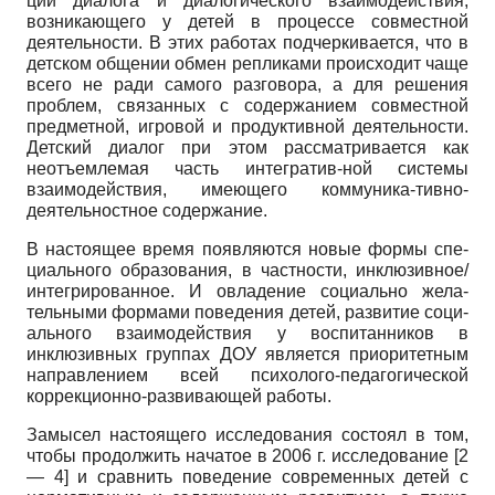
ций диалога и диалогического взаимодействия,
возни­кающего у детей в процессе совместной
деятельности. В этих работах подчеркивается, что в
детском обще­нии обмен репликами происходит чаще
всего не ради самого разговора, а для решения
проблем, связанных с содержанием совместной
предметной, игровой и про­дуктивной деятельности.
Детский диалог при этом рассматривается как
неотъемлемая часть интегратив-ной системы
взаимодействия, имеющего коммуника-тивно-
деятельностное содержание.
В настоящее время появляются новые формы спе­
циального образования, в частности, инклюзив­ное/
интегрированное. И овладение социально жела­
тельными формами поведения детей, развитие соци­
ального взаимодействия у воспитанников в
инклюзив­ных группах ДОУ является приоритетным
направле­нием всей психолого-педагогической
коррекционно-развивающей работы.
Замысел настоящего исследования состоял в том,
чтобы продолжить начатое в 2006 г. исследование [2
— 4] и сравнить поведение современных детей с