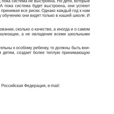
 пока система не выст­роена. Но дети, которые
 А пока система будет выстроена, они успеют
 принимая все риски. Однако каждый год к нам
у обучению они видят только в нашей школе. И
вании, сколько о качестве, а иногда и о самом
циализа­ции, а не овладение всеми школьными
ельны к особому ребенку, то должны быть вни­
м де­тям, создает более теплую принимающую
Российская Федерация, e-mail: