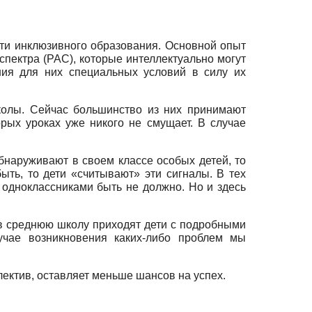
ности инклюзивного образования. Основной опыт
спе­ктра (РАС), которые интеллектуально могут
ания для них специальных условий в силу их
ко­лы. Сейчас большинство из них принимают
рых уроках уже никого не смущает. В случае
об­наруживают в своем классе особых детей, то
ыть, то дети «считывают» эти сигналы. В тех
с одноклассниками быть не должно. Но и здесь
 в среднюю школу приходят дети с подробными
учае воз­никновения каких-либо проблем мы
лектив, оставляет меньше шансов на успех.