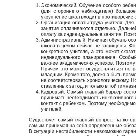
Экономический. Обучение особого ребен
(для сторон­него наблюдателя) большо
укрупнение школ входит в противо­речие
Организация оплаты труда учителя. Для 
заня­тия оплачиваются отдельно. Дальне
оплату за индиви­дуальные занятия. Поэт
Административный. Начиная обучать особо
шко­ла в целом сейчас не защищены. Фо
конкретного учи­теля, а это может ска
индивидуального планирования. Особый
важнее академических ус­пехов. Поэтому 
Причем это может осуществляться по р
младшим. Кроме то­го, должна быть возмо
не соответствовать хронологическо­му. Н
ставленных за год, и только в той гимназ
Кадровый. Самый главный барьер состои
прини­мать необходимость инклюзивного 
контакт с ребен­ком. Поэтому необходим
учителей.
Существует самый главный вопрос, на которы
самым принимая на себя определенные обязате
В ситуации не­стабильности невозможно гаран