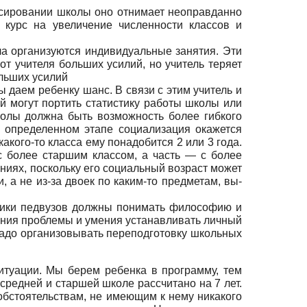
нсиро­вании школы оно отнимает неоправданно
 курс на увеличение чис­ленности классов и
­ла организуются индивидуальные занятия. Эти
от учителя больших усилий, но учитель теряет
ольших усилий
ы даем ребенку шанс. В связи с этим учитель и
 могут пор­тить статистику работы школы или
школы должна быть возможность более гибкого
 определенном этапе социализация окажется
акого-то класса ему понадобится 2 или 3 года.
с более старшим классом, а часть — с более
ниях, поскольку его социаль­ный возраст может
, а не из-за двоек по каким-то предметам, вы­
ни­ки педвузов должны понимать философию и
ания пробле­мы и умения устанавливать личный
 надо организовывать переподготовку школьных
и­туации. Мы берем ребенка в программу, тем
средней и старшей школе рассчитано на 7 лет.
 обстоятельствам, не имеющим к нему никакого