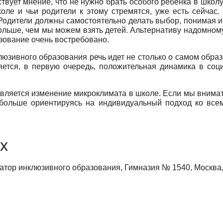
твует мнение, что не нужно брать особого ребенка в школу,
оле и чьи родители к этому стремятся, уже есть сейчас.
Родители должны самостоятельно делать выбор, по­нимая и
ль­ше, чем мы можем взять детей. Альтернативу надом­ном
зова­ние очень востребовано.
­зивного образования речь идет не столько о самом об­разо
яется, в пер­вую очередь, положительная динамика в со
­ляется изменение микроклимата в школе. Если мы внимат
 больше ориентируясь на индивидуальный подход ко все
х
тор инклюзивного образования, Гимназия № 1540, Москва, 