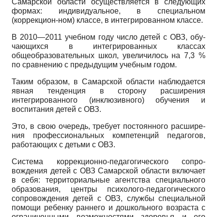
Самарской области осуществляется в следующих
фор­мах: индивидуальное, в специальном
(коррекцион-ном) классе, в интегрированном классе.
В 2010—2011 учебном году число детей с ОВЗ, обу­
чающихся в интегрированных классах
общеобразова­тельных школ, увеличилось на 7,3 %
по сравнению с предыдущим учебным годом.
Таким образом, в Самарской области наблюдается
явная тенденция в сторону расширения
интегрирован­ного (инклюзивного) обучения и
воспитания детей с ОВЗ.
Это, в свою очередь, требует постоянного расшире­
ния профессиональных компетенций педагогов,
рабо­тающих с детьми с ОВЗ.
Система коррекционно-педагогического сопро­
вождения детей с ОВЗ Самарской области включает
в себя: территориальные агентства специального
обра­зования, центры психолого-педагогического
сопро­вождения детей с ОВЗ, службы специальной
помощи ребенку раннего и дошкольного возраста с
ограничен­ными возможностями здоровья и его