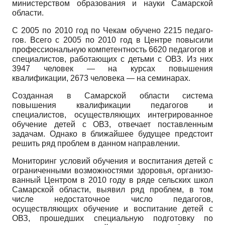
министер­ством образования и науки Самарской
области.
С 2005 по 2010 год по Чекам обучено 2215 педаго­
гов. Всего с 2005 по 2010 год в Центре повысили
про­фессиональную компетентность 6620 педагогов и
спе­циалистов, работающих с детьми с ОВЗ. Из них
3947 человек — на курсах повышения
квалификации, 2673 человека — на семинарах.
Созданная в Самарской области система
повышения квалификации педагогов и
специалистов, осуществляю­щих интегрированное
обучение детей с ОВЗ, отвечает поставленным
задачам. Однако в ближайшее будущее предстоит
решить ряд проблем в данном направлении.
Мониторинг условий обучения и воспитания детей с
ограниченными возможностями здоровья, организо­
ванный Центром в 2010 году в ряде сельских школ
Са­марской области, выявил ряд проблем, в том
числе не­достаточное число педагогов,
осуществляющих обуче­ние и воспитание детей с
ОВЗ, прошедших специаль­ную подготовку по