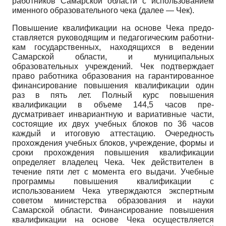
ра­ботников Самарской области с использованием
имен­ного образовательного чека (далее — Чек).
Повышение квалификации на основе Чека предо­
ставляется руководящим и педагогическим работни­
кам государственных, находящихся в ведении
Самар­ской области, и муниципальных
образовательных уч­реждений. Чек подтверждает
право работника образо­вания на гарантированное
финансирование повыше­ния квалификации один
раз в пять лет. Полный курс повышения
квалификации в объеме 144,5 часов пре­
дусматривает инвариантную и вариативные части,
со­стоящие их двух учебных блоков по 36 часов
каждый и итоговую аттестацию. Очередность
прохождения учебных блоков, учреждение, формы и
сроки прохож­дения повышения квалификации
определяет владелец Чека. Чек действителен в
течение пяти лет с момента его выдачи. Учебные
программы повышения квали­фикации с
использованием Чека утверждаются экс­пертным
советом министерства образования и науки
Самарской области. Финансирование повышения
ква­лификации на основе Чека осуществляется