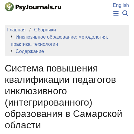
Перейти к основному содержанию
English
НОВОСТИ
Главная
Сборники
ИЗДАНИЯ
Инклюзивное образование: методология,
АВТОРЫ
практика, технологии
ПОДАТЬ РУКОПИСЬ
Содержание
БАЗА ЗНАНИЙ
КЛЮЧЕВЫЕ СЛОВА
Система повышения
Регистрация
Вход
квалификации педагогов
инклюзивного
(интегрированного)
образования в Самарской
области