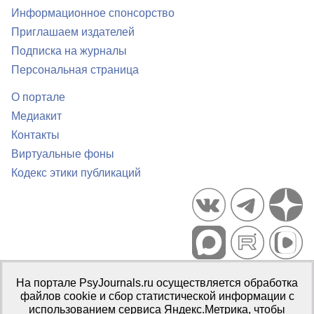
Информационное спонсорство
Приглашаем издателей
Подписка на журналы
Персональная страница
О портале
Медиакит
Контакты
Виртуальные фоны
Кодекс этики публикаций
Портал психологических изданий PsyJournals.ru, 2007–2026
На портале PsyJournals.ru осуществляется обработка
Правила использования материалов
файлов cookie и сбор статистической информации с
Свидетельство регистрации СМИ
Эл № ФС77-66447 от 14 июля
использованием сервиса Яндекс.Метрика, чтобы