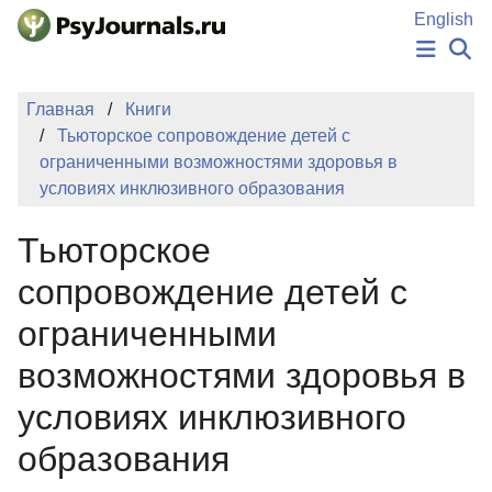
Перейти к основному содержанию
English
НОВОСТИ
Главная
Книги
ИЗДАНИЯ
Тьюторское сопровождение детей с
АВТОРЫ
ограниченными возможностями здоровья в
ПОДАТЬ РУКОПИСЬ
условиях инклюзивного образования
БАЗА ЗНАНИЙ
КЛЮЧЕВЫЕ СЛОВА
Тьюторское
Регистрация
Вход
сопровождение детей с
ограниченными
возможностями здоровья в
условиях инклюзивного
образования