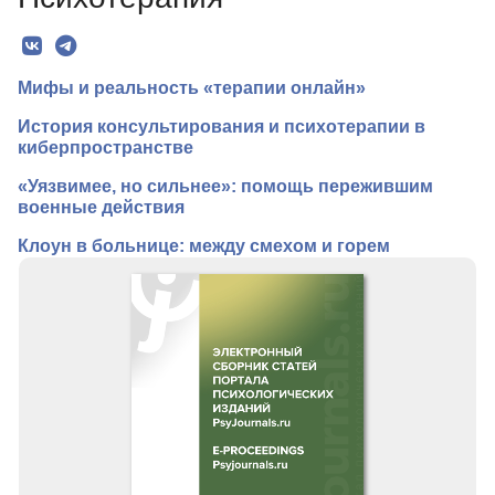
Редколлегия
Для авторов
Мифы и реальность «терапии онлайн»
Рубрики
История консультирования и психотерапии в
Выпуски
киберпространстве
Подписка
«Уязвимее, но сильнее»: помощь пережившим
военные действия
Контакты
Клоун в больнице: между смехом и горем