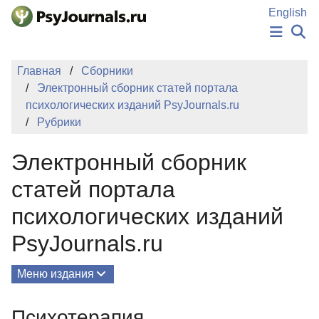
Перейти к основному содержанию
English
НОВОСТИ
Главная
Сборники
ИЗДАНИЯ
Электронный сборник статей портала
АВТОРЫ
психологических изданий PsyJournals.ru
ПОДАТЬ РУКОПИСЬ
Рубрики
БАЗА ЗНАНИЙ
КЛЮЧЕВЫЕ СЛОВА
Электронный сборник
Регистрация
Вход
статей портала
психологических изданий
PsyJournals.ru
Меню издания
О Сборнике
Психотерапия