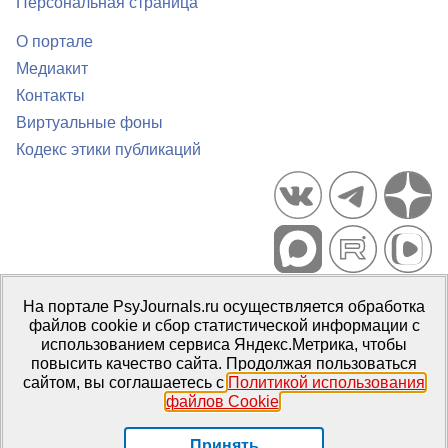
Персональная страница
О портале
Медиакит
Контакты
Виртуальные фоны
Кодекс этики публикаций
Портал психологических изданий PsyJournals.ru, 2007–2026
На портале PsyJournals.ru осуществляется обработка
Правила использования материалов
файлов cookie и сбор статистической информации с
Свидетельство регистрации СМИ
Эл № ФС77-66447 от 14 июля
использованием сервиса Яндекс.Метрика, чтобы
2016 г.
повысить качество сайта. Продолжая пользоваться
сайтом, вы соглашаетесь с
Политикой использования
Издатель:
ФГБОУ ВО МГППУ
файлов Cookie
.
Репозиторий открытого доступа
Принять