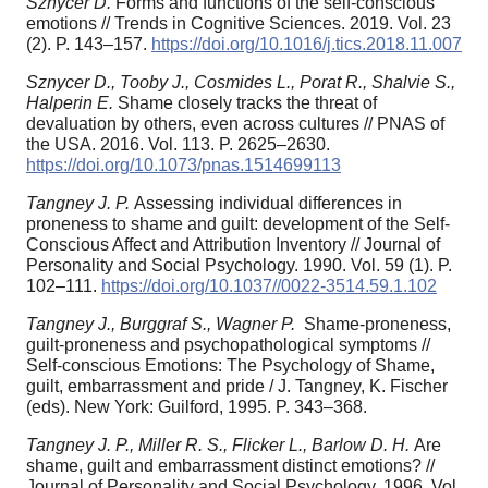
Sznycer D.
Forms and functions of the self-conscious
emotions // Trends in Cognitive Sciences. 2019. Vol. 23
(2). P. 143–157.
https://doi.org/10.1016/j.tics.2018.11.007
Sznycer D., Tooby J., Cosmides L., Porat R., Shalvie S.,
Halperin E.
Shame closely tracks the threat of
devaluation by others, even across cultures // PNAS of
the USA. 2016. Vol. 113. P. 2625–2630.
https://doi.org/10.1073/pnas.1514699113
Tangney J. P.
Assessing individual differences in
proneness to shame and guilt: development of the Self-
Conscious Affect and Attribution Inventory // Journal of
Personality and Social Psychology. 1990. Vol. 59 (1). P.
102–111.
https://doi.org/10.1037//0022-3514.59.1.102
Tangney J., Burggraf S., Wagner P.
Shame-proneness,
guilt-proneness and psychopathological symptoms //
Self-conscious Emotions: The Psychology of Shame,
guilt, embarrassment and pride / J. Tangney, K. Fischer
(eds). New York: Guilford, 1995. P. 343–368.
Tangney J. P., Miller R. S., Flicker L., Barlow D. H.
Are
shame, guilt and embarrassment distinct emotions? //
Journal of Personality and Social Psychology. 1996. Vol.