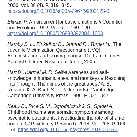
2000. Vol. 38 (4). P. 319–345.
https://doi.org/10.1016/s0005-7967(99)00123-0
Ekman P.
An argument for basic emotions // Cognition
and Emotion. 1992. Vol. 6. P. 169–120.
https://doi.org/10.1080/02699939208411068
Hamby S. L., Finkelhor D., Ormrod R., Turner H.
The
Juvenile Victimization Questionnaire (JVQ):
Administration and scoring manual. Durham: Crimes
Against Children Research Center, 2005.
Hart D., Karmel M. P.
Self-awareness and self-
knowledge in humans, apes, and monkeys // Reaching
into Thought: The minds of the great apes / A. E.
Russon, K. A. Bard, S. T. Parker (eds). Cambridge:
Cambridge University Press, 1996. P. 325–347.
Kealy D., Rice S. M., Ogrodniczuk J. S., Spidel A.
Childhood trauma and somatic symptoms among
psychiatric outpatients: Investigating the role of shame
and guilt // Psychiatry Research. 2018. Vol. 268. P. 169–
174.
https://doi.org/10.1016/j.psychres.2018.06.072