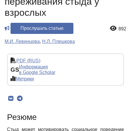
переживания стыда у
взрослых
Прослушать статью
892
М.И. Левинцова
,
Н.Л. Плешкова
PDF (RUS)
Информация
GS
в Google Scholar
Метрики
Резюме
Стыд может мотивировать социальное поведение