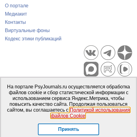
О портале
Медиакит
Контакты
Виртуальные фоны
Кодекс этики публикаций
Портал психологических изданий PsyJournals.ru, 2007–2026
На портале PsyJournals.ru осуществляется обработка
Правила использования материалов
файлов cookie и сбор статистической информации с
Свидетельство регистрации СМИ
Эл № ФС77-66447 от 14 июля
использованием сервиса Яндекс.Метрика, чтобы
2016 г.
повысить качество сайта. Продолжая пользоваться
сайтом, вы соглашаетесь с
Политикой использования
Издатель:
ФГБОУ ВО МГППУ
файлов Cookie
.
Репозиторий открытого доступа
Принять