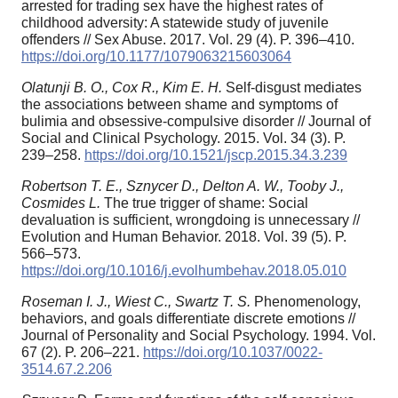
arrested for trading sex have the highest rates of
childhood adversity: A statewide study of juvenile
offenders // Sex Abuse. 2017. Vol. 29 (4). P. 396–410.
https://doi.org/10.1177/1079063215603064
Olatunji B. O., Cox R., Kim E. H.
Self-disgust mediates
the associations between shame and symptoms of
bulimia and obsessive-compulsive disorder // Journal of
Social and Clinical Psychology. 2015. Vol. 34 (3). P.
239–258.
https://doi.org/10.1521/jscp.2015.34.3.239
Robertson T. E., Sznycer D., Delton A. W., Tooby J.,
Cosmides L.
The true trigger of shame: Social
devaluation is sufficient, wrongdoing is unnecessary //
Evolution and Human Behavior. 2018. Vol. 39 (5). P.
566–573.
https://doi.org/10.1016/j.evolhumbehav.2018.05.010
Roseman I. J., Wiest C., Swartz T. S.
Phenomenology,
behaviors, and goals differentiate discrete emotions //
Journal of Personality and Social Psychology. 1994. Vol.
67 (2). P. 206–221.
https://doi.org/10.1037/0022-
3514.67.2.206