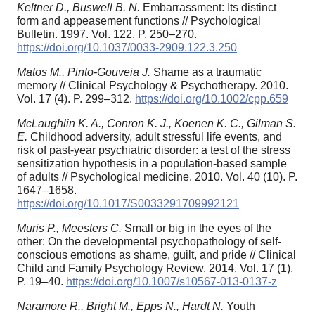
Keltner D., Buswell B. N.
Embarrassment: Its distinct
form and appeasement functions // Psychological
Bulletin. 1997. Vol. 122. P. 250–270.
https://doi.org/10.1037/0033-2909.122.3.250
Matos M., Pinto-Gouveia J.
Shame as a traumatic
memory // Clinical Psychology & Psychotherapy. 2010.
Vol. 17 (4). P. 299–312.
https://doi.org/10.1002/cpp.659
McLaughlin K. A., Conron K. J., Koenen K. C., Gilman S.
E.
Childhood adversity, adult stressful life events, and
risk of past-year psychiatric disorder: a test of the stress
sensitization hypothesis in a population-based sample
of adults // Psychological medicine. 2010. Vol. 40 (10). P.
1647–1658.
https://doi.org/10.1017/S0033291709992121
Muris P., Meesters C.
Small or big in the eyes of the
other: On the developmental psychopathology of self-
conscious emotions as shame, guilt, and pride // Clinical
Child and Family Psychology Review. 2014. Vol. 17 (1).
P. 19–40.
https://doi.org/10.1007/s10567-013-0137-z
Naramore R., Bright M., Epps N., Hardt N.
Youth