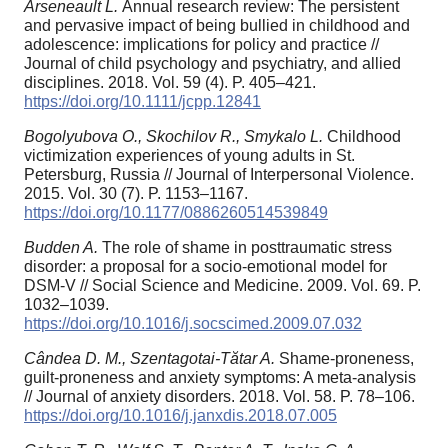
Arseneault L.
Annual research review: The persistent
and pervasive impact of being bullied in childhood and
adolescence: implications for policy and practice //
Journal of child psychology and psychiatry, and allied
disciplines. 2018. Vol. 59 (4). P. 405–421.
https://doi.org/10.1111/jcpp.12841
Bogolyubova O., Skochilov R., Smykalo L.
Childhood
victimization experiences of young adults in St.
Petersburg, Russia // Journal of Interpersonal Violence.
2015. Vol. 30 (7). P. 1153–1167.
https://doi.org/10.1177/0886260514539849
Budden A.
The role of shame in posttraumatic stress
disorder: a proposal for a socio-emotional model for
DSM-V // Social Science and Medicine. 2009. Vol. 69. P.
1032–1039.
https://doi.org/10.1016/j.socscimed.2009.07.032
Cândea D. M., Szentagotai-Tătar A.
Shame-proneness,
guilt-proneness and anxiety symptoms: A meta-analysis
// Journal of anxiety disorders. 2018. Vol. 58. P. 78–106.
https://doi.org/10.1016/j.janxdis.2018.07.005