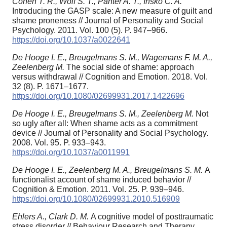
Cohen T. R., Wolf S. T., Panter A. T., Insko C. A.
Introducing the GASP scale: A new measure of guilt and
shame proneness // Journal of Personality and Social
Psychology. 2011. Vol. 100 (5). P. 947–966.
https://doi.org/10.1037/a0022641
De Hooge I. E., Breugelmans S. M., Wagemans F. M. A.,
Zeelenberg M.
The social side of shame: approach
versus withdrawal // Cognition and Emotion. 2018. Vol.
32 (8). P. 1671–1677.
https://doi.org/10.1080/02699931.2017.1422696
De Hooge I. E., Breugelmans S. M., Zeelenberg M.
Not
so ugly after all: When shame acts as a commitment
device // Journal of Personality and Social Psychology.
2008. Vol. 95. P. 933–943.
https://doi.org/10.1037/a0011991
De Hooge I. E., Zeelenberg M. A., Breugelmans S. M.
A
functionalist account of shame induced behavior //
Cognition & Emotion. 2011. Vol. 25. P. 939–946.
https://doi.org/10.1080/02699931.2010.516909
Ehlers A., Clark D. M.
A cognitive model of posttraumatic
stress disorder // Behaviour Research and Therapy.