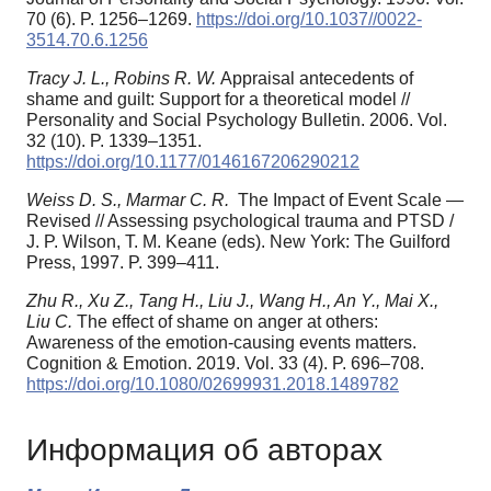
70 (6). P. 1256–1269.
https://doi.org/10.1037//0022-
3514.70.6.1256
Tracy J. L., Robins R. W.
Appraisal antecedents of
shame and guilt: Support for a theoretical model //
Personality and Social Psychology Bulletin. 2006. Vol.
32 (10). P. 1339–1351.
https://doi.org/10.1177/0146167206290212
Weiss D. S., Marmar C. R.
The Impact of Event Scale —
Revised // Assessing psychological trauma and PTSD /
J. P. Wilson, T. M. Keane (eds). New York: The Guilford
Press, 1997. P. 399–411.
Zhu R., Xu Z., Tang H., Liu J., Wang H., An Y., Mai X.,
Liu C.
The effect of shame on anger at others:
Awareness of the emotion-causing events matters.
Cognition & Emotion. 2019. Vol. 33 (4). P. 696–708.
https://doi.org/10.1080/02699931.2018.1489782
Информация об авторах