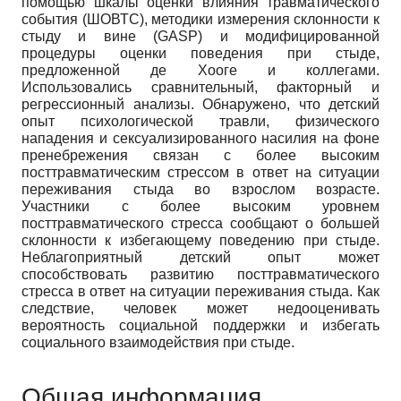
помощью шкалы оценки влияния травматического
события (ШОВТС), методики измерения склонности к
стыду и вине (GASP) и модифицированной
процедуры оценки поведения при стыде,
предложенной де Хооге и коллегами.
Использовались сравнительный, факторный и
регрессионный анализы. Обнаружено, что детский
опыт психологической травли, физического
нападения и сексуализированного насилия на фоне
пренебрежения связан с более высоким
посттравматическим стрессом в ответ на ситуации
переживания стыда во взрослом возрасте.
Участники с более высоким уровнем
посттравматического стресса сообщают о большей
склонности к избегающему поведению при стыде.
Неблагоприятный детский опыт может
способствовать развитию посттравматического
стресса в ответ на ситуации переживания стыда. Как
следствие, человек может недооценивать
вероятность социальной поддержки и избегать
социального взаимодействия при стыде.
Общая информация