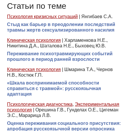
Статьи по теме
Психология кризисных ситуаций
|
Янгибаев С.А.
Стыд как барьер в преодолении последствий
травмы жертв сексуализированного насилия
Клиническая психология
|
Харламенкова Н.Е.,
Никитина Д.А., Шаталова Н.Е., Быховец Ю.В.
Переживание психотравмирующих событий
прошлого в период ранней взрослости
Клиническая психология
|
Шмарина Т.А., Чернов
Н.В., Костюк Г.П.
«Шкала воспринимаемой способности
справиться с травмой»: русскоязычная
адаптация
Психологическая диагностика
,
Экспериментальная
психология
|
Орешина Г.В., Гунделах О.Е., Цигеман
Э.С., Марарица Л.В.
Оценка переживания социального присутствия:
апробация русскоязычной версии опросника