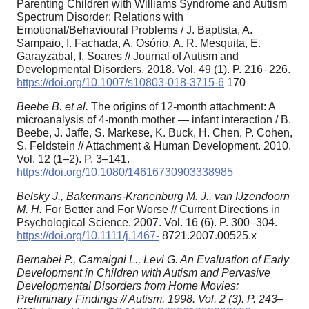
Parenting Children with Williams Syndrome and Autism
Spectrum Disorder: Relations with
Emotional/Behavioural Problems / J. Baptista, A.
Sampaio, I. Fachada, A. Osório, A. R. Mesquita, E.
Garayzabal, I. Soares // Journal of Autism and
Developmental Disorders. 2018. Vol. 49 (1). P. 216–226.
https://doi.org/10.1007/s10803-018-3715-6
170
Beebe B. et al.
The origins of 12-month attachment: A
microanalysis of 4-month mother — infant interaction / B.
Beebe, J. Jaffe, S. Markese, K. Buck, H. Chen, P. Cohen,
S. Feldstein // Attachment & Human Development. 2010.
Vol. 12 (1–2). P. 3–141.
https://doi.org/10.1080/14616730903338985
Belsky J., Bakermans-Kranenburg M. J., van IJzendoorn
M. H.
For Better and For Worse // Current Directions in
Psychological Science. 2007. Vol. 16 (6). P. 300–304.
https://doi.org/10.1111/j.1467-
8721.2007.00525.x
Bernabei P., Camaigni L., Levi G. An Evaluation of Early
Development in Children with Autism and Pervasive
Developmental Disorders from Home Movies:
Preliminary Findings // Autism. 1998. Vol. 2 (3). P. 243–