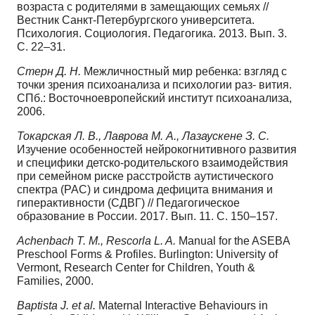
возраста с родителями в замещающих семьях //
Вестник Санкт-Петербургского университета.
Психология. Социология. Педагогика. 2013. Вып. 3.
С. 22–31.
Стерн Д. Н.
Межличностный мир ребенка: взгляд с
точки зрения психоанализа и психологии раз- вития.
СПб.: Восточноевропейский институт психоанализа,
2006.
Токарская Л. В., Лаврова М. А., Лазаускене З. С.
Изучение особенностей нейрокогнитивного развития
и специфики детско-родительского взаимодействия
при семейном риске расстройств аутистического
спектра (РАС) и синдрома дефицита внимания и
гиперактивности (СДВГ) // Педагогическое
образование в России. 2017. Вып. 11. С. 150–157.
Achenbach T. M., Rescorla L. A.
Manual for the ASEBA
Preschool Forms & Profiles. Burlington: University of
Vermont, Research Center for Children, Youth &
Families, 2000.
Baptista J. et al.
Maternal Interactive Behaviours in