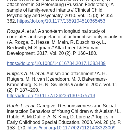
attachment in St Petersburg (Russian Federation): A
sample of family-reared infants // Clinical Child
Psychology and Psychiatry. 2010. Vol. 15 (3). P. 355–
362.
https://doi.org/10.1177/1359104510365453
Rozga A. et al.
A short-term longitudinal study of
correlates and sequelae of attachment security in autism
/ A. Rozga, E. Hesse, M. Main, R. Duschinsky, L.
Beckwith, M. Sigman // Attachment & Human
Development. 2017. Vol. 20 (2). P. 160–180.
https://doi.org/10.1080/14616734.2017.1383489
Rutgers A. H. et al.
Autism and attachment / A. H.
Rutgers, M. H. van IJzendoorn, M. J. Bakermans-
Kranenburg, S. H. N. Swinkels // Autism. 2007. Vol. 11
(2). P. 187–200.
https://doi.org/10.1177/1362361307075713
Ruble L. et al.
Caregiver Responsiveness and Social
Interaction Behaviors of Young Children with Autism / L.
Ruble, A. McDuffie, A. S. King, D. Lorenz // Topics in
Early Childhood Special Education. 2008. Vol. 28 (3). P.
158–170.
https://doi.org/10.1177/0271121408323009