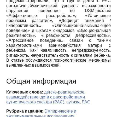
продемонстрировали, что в группе детей с РАС
пограничный/клинический уровень выраженности
нарушений поведения по DSM-шкалам
«Аффективные расстройства», «Устойчивые
проблемы развития», «Дефицит внимания /
Гиперактивность», «Оппозиционно-вызывающее
поведение» и шкалам синдромов «Эмоциональная
реактивность», «Тревожность/ Депрессивность»,
«Агрессивное поведение» связан с такими
характеристиками взаимодействия матери с
ребенком, как навязчивость, непредсказуемость,
ригидность, нечувствительность к сигналам ребенка.
В статье обсуждаются психологические механизмы
выявленных взаимосвязей.
Общая информация
Ключевые слова:
детско-родительское
взаимодействие
,
дети с расстройствами
аутистического спектра (РАС)
,
аутизм
,
РАС
Рубрика издания:
Эмпирические и
экспериментальные исследования