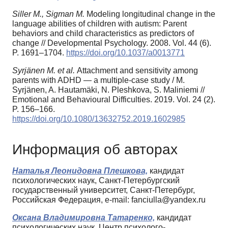
Siller M., Sigman M.
Modeling longitudinal change in the
language abilities of children with autism: Parent
behaviors and child characteristics as predictors of
change // Developmental Psychology. 2008. Vol. 44 (6).
P. 1691–1704.
https://doi.org/10.1037/a0013771
Syrjänen M. et al.
Attachment and sensitivity among
parents with ADHD — a multiple-case study / M.
Syrjänen, A. Hautamäki, N. Pleshkova, S. Maliniemi //
Emotional and Behavioural Difficulties. 2019. Vol. 24 (2).
P. 156–166.
https://doi.org/10.1080/13632752.2019.1602985
Информация об авторах
Наталья Леонидовна Плешкова,
кандидат
психологических наук, Санкт-Петербургский
государственный университет, Санкт-Петербург,
Российская Федерация, e-mail: fanciulla@yandex.ru
Оксана Владимировна Татаренко,
кандидат
психологических наук, Центр психолого-