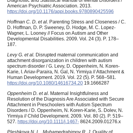
Diagnostic and Statistical Manual of Mental Disorders /
American Psychiatric Association. 2013.
https://doi.org/10.1176/appi.books.9780890425596
Hoffman C. D. et al.
Parenting Stress and Closeness / C.
D. Hoffman, D. P. Sweeney, D. Hodge, M. C. Lopez-
Wagner, L. Looney // Focus on Autism and Other
Developmental Disabilities. 2009. Vol. 24 (3). P. 178–
187.
Levy G. et al.
Disrupted maternal communication and
attachment disorganization in children with autism
spectrum disorder / G. Levy, D. Oppenheim, N. Koren-
Karie, I. Ariav-Paraira, N. Gal, N. Yirmiya // Attachment &
Human Development. 2019. Vol. 22 (5). P. 568–581.
https://doi.org/10.1080/14616734.20
19.1666287
Oppenheim D. et al.
Maternal Insightfulness and
Resolution of the Diagnosis Are Associated with Secure
Attachment in Preschoolers with Autism Spectrum
Disorders / D. Oppenheim, N. Koren-Karie, S. Dolev, N.
Yirmiya // Child Development. 2009. Vol. 80 (2). P. 519–
527.
https://doi.org/10.1111/j.1467-
8624.2009.01276.x
Pleshkova N. L., Muhamedrahimov R. J.
Quality of