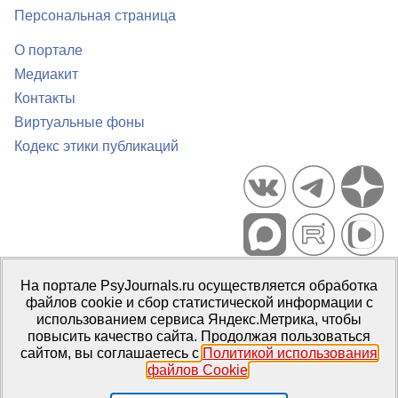
Персональная страница
О портале
Медиакит
Контакты
Виртуальные фоны
Кодекс этики публикаций
Портал психологических изданий PsyJournals.ru, 2007–2026
На портале PsyJournals.ru осуществляется обработка
Правила использования материалов
файлов cookie и сбор статистической информации с
Свидетельство регистрации СМИ
Эл № ФС77-66447 от 14 июля
использованием сервиса Яндекс.Метрика, чтобы
2016 г.
повысить качество сайта. Продолжая пользоваться
сайтом, вы соглашаетесь с
Политикой использования
Издатель:
ФГБОУ ВО МГППУ
файлов Cookie
.
Репозиторий открытого доступа