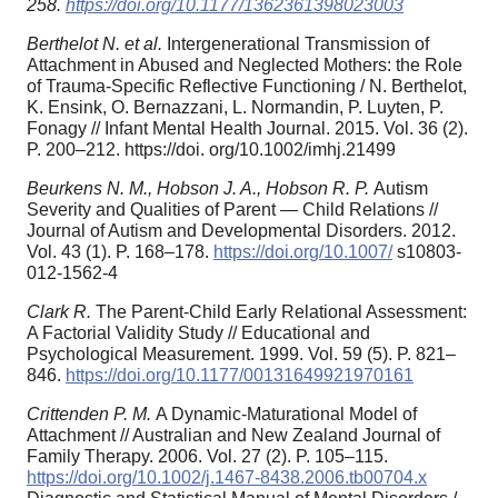
258.
https://doi.org/10.1177/1362361398023003
Berthelot N. et al.
Intergenerational Transmission of
Attachment in Abused and Neglected Mothers: the Role
of Trauma-Specific Reflective Functioning / N. Berthelot,
K. Ensink, O. Bernazzani, L. Normandin, P. Luyten, P.
Fonagy // Infant Mental Health Journal. 2015. Vol. 36 (2).
P. 200–212. https://doi. org/10.1002/imhj.21499
Beurkens N. M., Hobson J. A., Hobson R. P.
Autism
Severity and Qualities of Parent — Child Relations //
Journal of Autism and Developmental Disorders. 2012.
Vol. 43 (1). P. 168–178.
https://doi.org/10.1007/
s10803-
012-1562-4
Clark R.
The Parent-Child Early Relational Assessment:
A Factorial Validity Study // Educational and
Psychological Measurement. 1999. Vol. 59 (5). P. 821–
846.
https://doi.org/10.1177/00131649921970161
Crittenden P. M.
A Dynamic-Maturational Model of
Attachment // Australian and New Zealand Journal of
Family Therapy. 2006. Vol. 27 (2). P. 105–115.
https://doi.org/10.1002/j.1467-8438.2006.tb00704.x