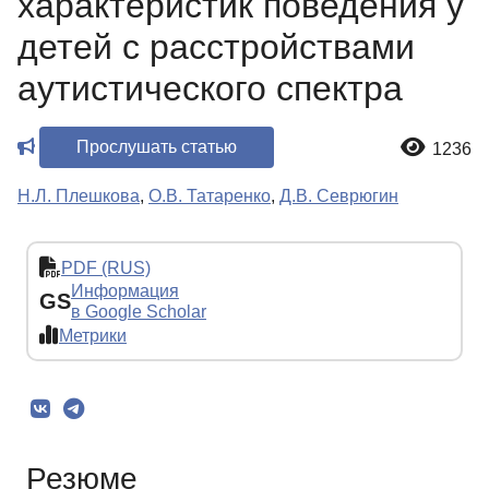
характеристик поведения у
детей с расстройствами
аутистического спектра
Прослушать статью
1236
Н.Л. Плешкова
,
О.В. Татаренко
,
Д.В. Севрюгин
PDF (RUS)
Информация
GS
в Google Scholar
Метрики
Резюме