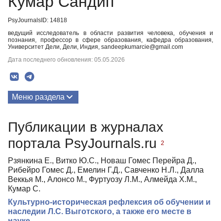
Кумар Сандип
PsyJournalsID: 14818
ведущий исследователь в области развития человека, обучения и
познания, профессор в сфере образования, кафедра образования,
Университет Дели, Дели, Индия, sandeepkumarcie@gmail.com
Дата последнего обновления: 05.05.2026
Меню раздела
Публикации
Публикации в журналах
портала PsyJournals.ru
2
Рзянкина Е., Витко Ю.С., Новаш Гомес Перейра Д.,
Рибейро Гомес Д., Емелин Г.Д., Савченко Н.Л., Далла
Веккья М., Алонсо М., Фуртуозу Л.М., Алмейда Х.М.,
Кумар С.
Культурно-историческая рефлексия об обучении и
наследии Л.С. Выготского, а также его месте в
науке