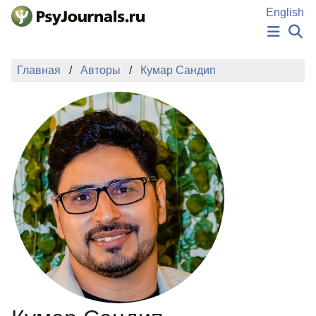
Перейти к основному содержанию
English
НОВОСТИ
Главная
Авторы
Кумар Сандип
ИЗДАНИЯ
АВТОРЫ
ПОДАТЬ РУКОПИСЬ
БАЗА ЗНАНИЙ
КЛЮЧЕВЫЕ СЛОВА
Регистрация
Вход